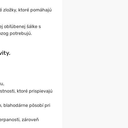
é zložky, ktoré pomáhajú
j obľúbenej šálke s
ozog potrebujú.
ity.
u,
stnosti, ktoré prispievajú
 blahodárne pôsobí pri
čerpanosti, zároveň