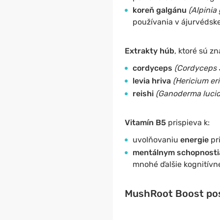
koreň galgánu
(Alpinia
používania v ájurvédskej
Extrakty húb
, ktoré sú z
cordyceps
(Cordyceps 
levia hriva
(Hericium er
reishi
(Ganoderma luci
Vitamín B5
prispieva k:
uvolňovaniu
energie
pr
mentálnym schopnost
mnohé ďalšie kognitívne
MushRoot Boost posk