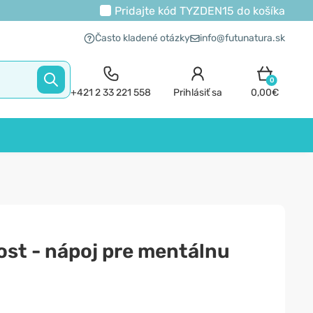
Pridajte kód
TYZDEN15
do košíka
Často kladené otázky
info@futunatura.sk
0
+421 2 33 221 558
Prihlásiť sa
0,00€
st - nápoj pre mentálnu