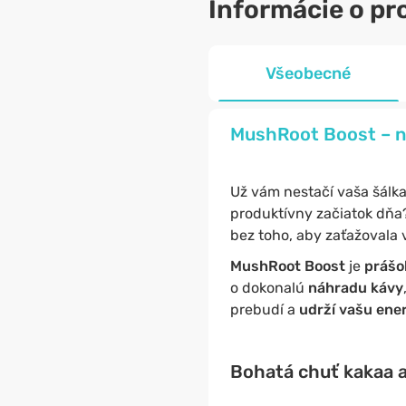
Informácie o pr
Všeobecné
MushRoot Boost – ná
Už vám nestačí vaša šálka 
produktívny začiatok dňa
bez toho, aby zaťažovala v
MushRoot Boost
je
prášo
o dokonalú
náhradu kávy
prebudí a
udrží vašu ener
Bohatá chuť kakaa 