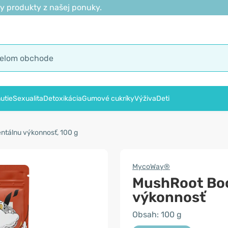
y produkty z našej ponuky.
utie
Sexualita
Detoxikácia
Gumové cukríky
Výživa
Deti
ntálnu výkonnosť, 100 g
MycoWay®
MushRoot Boo
výkonnosť
Obsah: 100 g