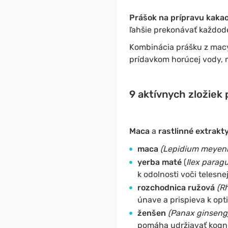
Prášok na prípravu kaka
ľahšie prekonávať každod
Kombinácia prášku z macy,
prídavkom horúcej vody, m
9 aktívnych zložiek 
Maca
a
rastlinné extrakt
maca
(Lepidium meyeni
yerba maté
(
Ilex paragu
k odolnosti voči telesn
rozchodnica ružová
(Rh
únave a prispieva k opti
ženšen
(Panax ginseng
pomáha udržiavať kogni