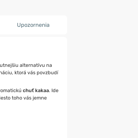
Upozornenia
hutnejšiu alternatívu na
áciu, ktorá vás povzbudí
romatickú
chuť kakaa
. Ide
iesto toho vás jemne