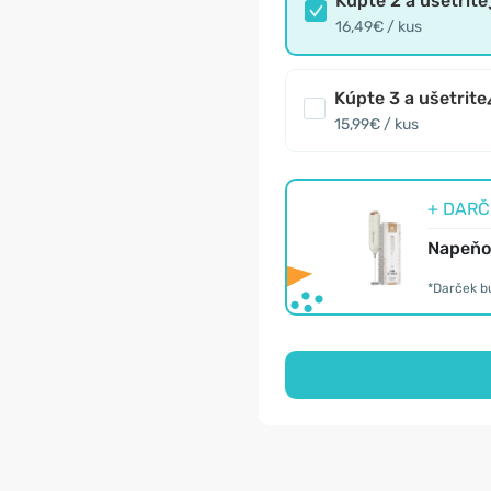
Kúpte 2 a ušetrite
16,49€ / kus
Kúpte 3 a ušetrite
15,99€ / kus
+ DARČE
Napeňov
*Darček b