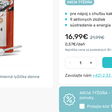
AKCIA TÝŽDŇA
pre nápoj s chuťou ka
9 aktívnych zložiek
sústredenie a energia
16,99€
21,99€
0,57€/deň
Najnižšia cena za posledných 30 
-
+
Zavolajte nám
+421 2 33
merná lyžička denne
AKCIA TÝŽDŇA - V
ponuky.
Pridajte kód