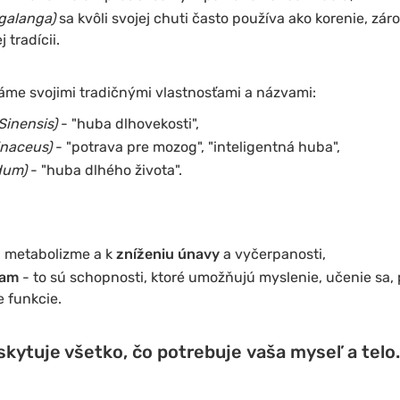
 galanga)
sa kvôli svojej chuti často používa ako korenie, zár
 tradícii.
náme svojimi tradičnými vlastnosťami a názvami:
Sinensis)
- "huba dlhovekosti",
inaceus)
- "potrava pre mozog", "inteligentná huba",
dum)
- "huba dlhého života".
i metabolizme a k
zníženiu
únavy
a vyčerpanosti,
iam
- to sú schopnosti, ktoré umožňujú myslenie, učenie sa, 
 funkcie.
ytuje všetko, čo potrebuje vaša myseľ a telo.