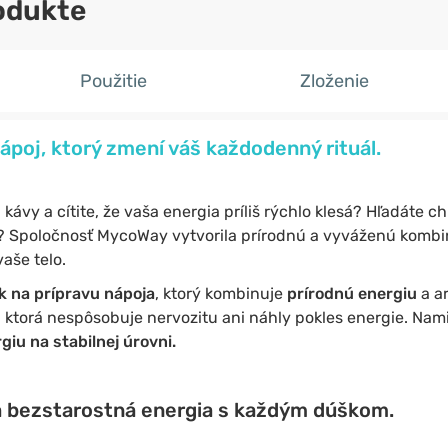
odukte
Použitie
Zloženie
poj, ktorý zmení váš každodenný rituál.
kávy a cítite, že vaša energia príliš rýchlo klesá? Hľadáte c
? Spoločnosť MycoWay vytvorila prírodnú a vyváženú kombin
aše telo.
k na prípravu nápoja
, ktorý kombinuje
prírodnú energiu
a a
, ktorá nespôsobuje nervozitu ani náhly pokles energie. Nam
giu na stabilnej úrovni.
a bezstarostná energia s každým dúškom.