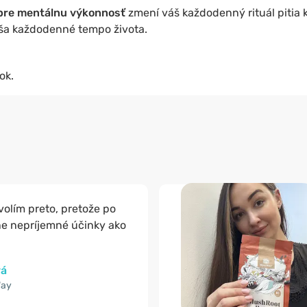
pre mentálnu výkonnosť
zmení váš každodenný rituál pitia
áša každodenné tempo života.
ok.
olím preto, pretože po
e nepríjemné účinky ako
vá
Way