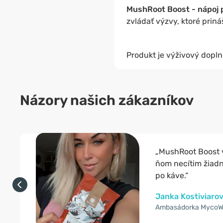
MushRoot Boost - nápoj 
zvládať výzvy, ktoré prin
Produkt je výživový dopln
Názory našich zákazníkov
„MushRoot Boost v
ňom necítim žiadn
po káve.“
Janka Kostiviaro
Ambasádorka Myco