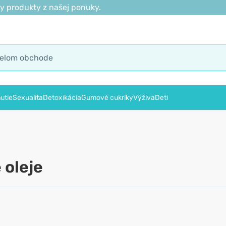
y produkty z našej ponuky.
utie
Sexualita
Detoxikácia
Gumové cukríky
Výživa
Deti
 oleje