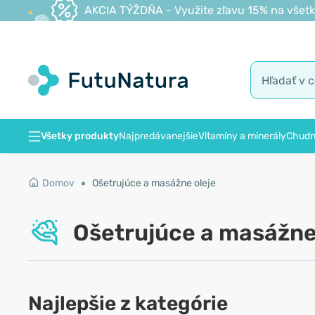
AKCIA TÝŽDŇA - Využite zľavu 15% na všetk
Všetky produkty
Najpredávanejšie
Vitamíny a minerály
Chudn
Domov
Ošetrujúce a masážne oleje
Ošetrujúce a masážne
Najlepšie z kategórie