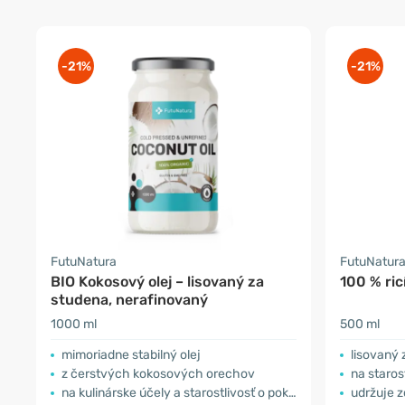
-21%
-21%
FutuNatura
FutuNatur
BIO Kokosový olej – lisovaný za
100 % ric
studena, nerafinovaný
1000 ml
500 ml
mimoriadne stabilný olej
lisovaný 
z čerstvých kokosových orechov
na staros
na kulinárske účely a starostlivosť o pokožku
udržuje 