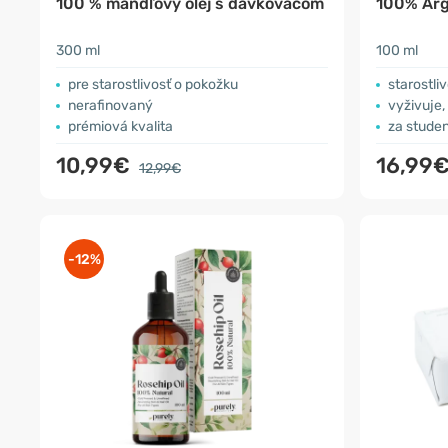
100 % mandľový olej s dávkovačom
100% Arg
300 ml
100 ml
pre starostlivosť o pokožku
starostliv
nerafinovaný
vyživuje,
prémiová kvalita
za studen
10,99€
16,99
12,99€
-12%