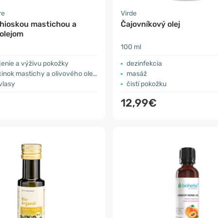
re
Virde
chioskou mastichou a
Čajovníkový olej
olejom
100 ml
jenie a výživu pokožky
dezinfekcia
činok mastichy a olivového oleja
masáž
 vlasy
čistí pokožku
12,99€