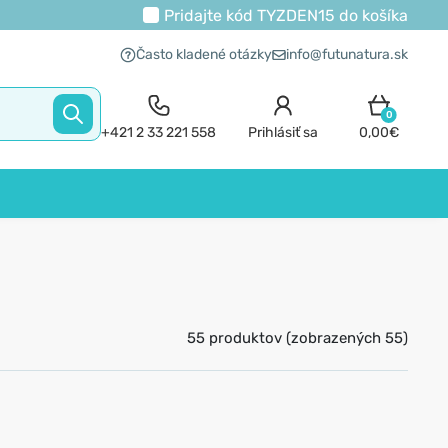
Pridajte kód
TYZDEN15
do košíka
Často kladené otázky
info@futunatura.sk
0
+421 2 33 221 558
Prihlásiť sa
0,00€
55 produktov (zobrazených 55)