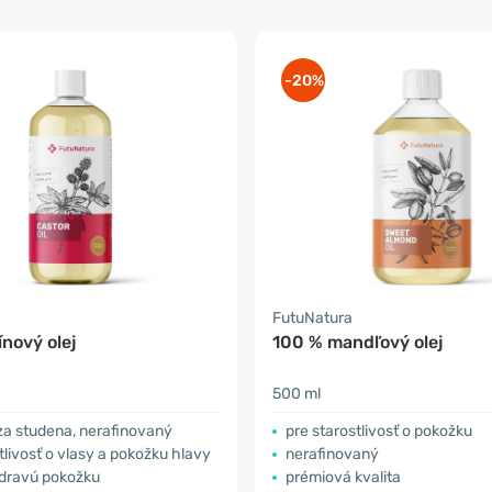
-20%
a
FutuNatura
ínový olej
100 % mandľový olej
500 ml
za studena, nerafinovaný
pre starostlivosť o pokožku
tlivosť o vlasy a pokožku hlavy
nerafinovaný
zdravú pokožku
prémiová kvalita