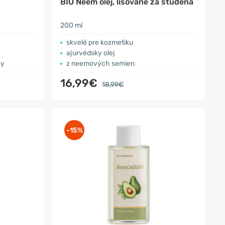
BIO Neem olej, lisované za studena
200 ml
skvelé pre kozmetiku
ajurvédsky olej
sy
z neemových semien
16,99€
18,99€
-15%