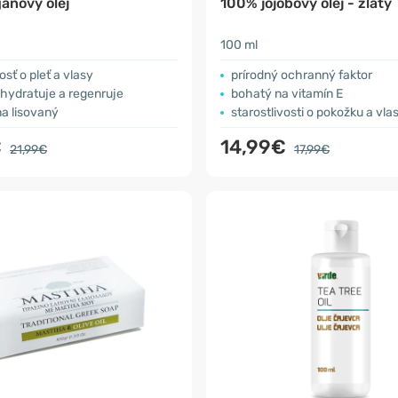
ánový olej
100% jojobový olej - zlatý
100 ml
osť o pleť a vlasy
prírodný ochranný faktor
 hydratuje a regenruje
bohatý na vitamín E
a lisovaný
starostlivosti o pokožku a vla
€
14,99€
21,99€
17,99€