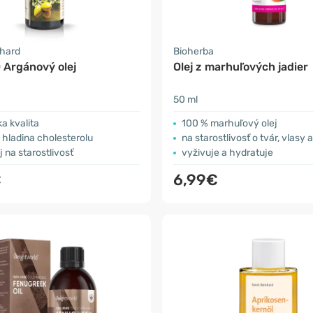
nhard
Bioherba
 Argánový olej
Olej z marhuľových jadier
50 ml
a kvalita
100 % marhuľový olej
hladina cholesterolu
na starostlivosť o tvár, vlasy a
 na starostlivosť
vyživuje a hydratuje
€
6,99€