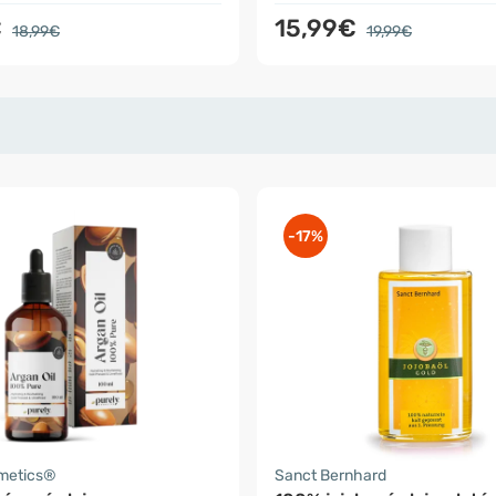
€
15,99€
18,99€
19,99€
-17%
smetics®
Sanct Bernhard