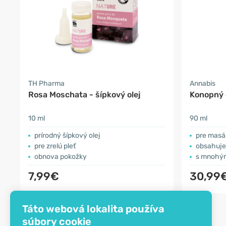
TH Pharma
Annabis
Rosa Moschata - šípkový olej
Konopný 
10 ml
90 ml
prírodný šípkový olej
pre masáž
pre zrelú pleť
obsahuje
obnova pokožky
s mnohým
7,99€
30,99
Táto webová lokalita používa
súbory cookie