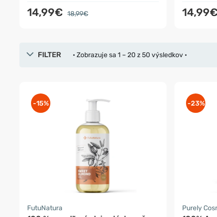
14,99€
14,99
18,99€
FILTER
• Zobrazuje sa 1 – 20 z 50 výsledkov •
-15%
-23%
FutuNatura
Purely Co