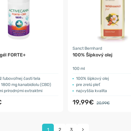
Sanct Bernhard
gél FORTE+
100% Šípkový olej
100 ml
 ľubovoľnej časti tela
100% šípkový olej
 1800 mg kanabidiolu (CBD)
pre zrelú pleť
i prírodnými extraktmi
najvyššia kvalita
€
19,99€
20,99€
1
2
3