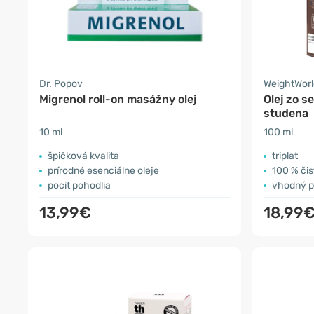
Dr. Popov
WeightWorl
Migrenol roll-on masážny olej
Olej zo s
studena
10 ml
100 ml
špičková kvalita
triplat
prírodné esenciálne oleje
100 % čis
pocit pohodlia
vhodný p
13,99€
18,99