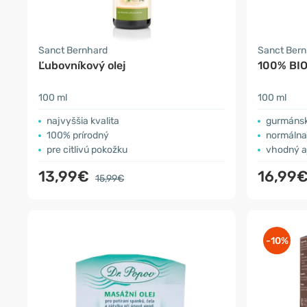
Sanct Bernhard
Sanct Ber
Ľubovníkový olej
100% BIO
100 ml
100 ml
najvyššia kvalita
gurmánsk
100% prírodný
normálna 
pre citlivú pokožku
vhodný aj
13,99€
16,99
15,99€
-10%