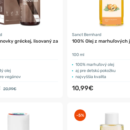
d
Sanct Bernhard
enovky gréckej, lisovaný za
100% Olej z marhuľových j
100 ml
100% marhuľový olej
tý olej
aj pre detskú pokožku
re vegánov
najvyššia kvalita
€
10,99€
20,99€
-5%