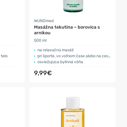
WUNDmed
Masážna tekutina – borovica s
arnikou
500 ml
na relaxačnú masáž
 telo
pri športe, vo voľnom čase alebo na cestách
osviežujúca bylinná vôňa
9,99€