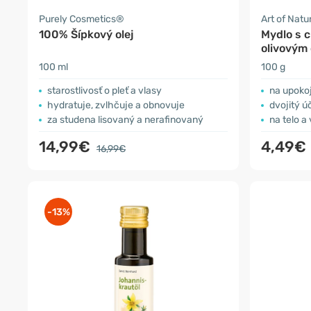
Purely Cosmetics®
Art of Natu
100% Šípkový olej
Mydlo s 
olivovým 
100 ml
100 g
starostlivosť o pleť a vlasy
na upoko
hydratuje, zvlhčuje a obnovuje
dvojitý ú
za studena lisovaný a nerafinovaný
na telo a
14,99€
4,49€
16,99€
-13%