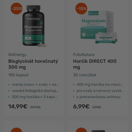
-25%
-13%
OnEnergy
FutuNatura
Bisglycinát horečnatý
Horčík DIRECT 400
300 mg
mg
180 kapsúl
30 vrecúšok
menej únavy + svaly + nervový systém
400 mg horčíka na vrecúško
vysoká biologická dostupnosť
pre svaly a nervový systém
300 mg horčíka v 3 kapsulách
s pomarančovou arómou
14,99€
6,99€
19,99€
7,99€