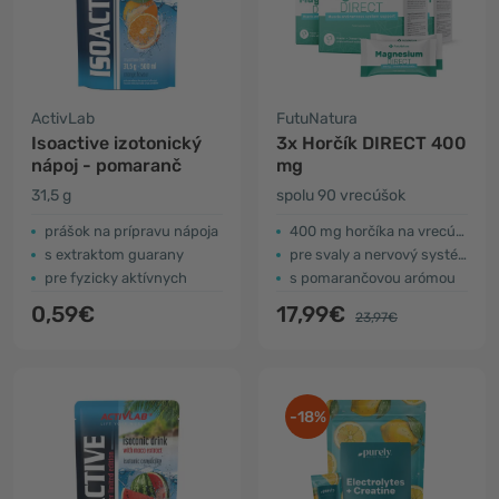
ActivLab
FutuNatura
Isoactive izotonický
3x Horčík DIRECT 400
nápoj - pomaranč
mg
31,5 g
spolu 90 vrecúšok
prášok na prípravu nápoja
400 mg horčíka na vrecúško
s extraktom guarany
pre svaly a nervový systém
pre fyzicky aktívnych
s pomarančovou arómou
0,59€
17,99€
23,97€
-18%