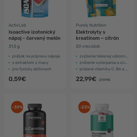
ActivLab
Purely Nutrition
Isoactive izotonický
Elektrolyty s
nápoj - červený melón
kreatínom – citrón
31,5 g
20 vrecúšok
prášok na prípravu nápoja
zvýšenie telesnej výkonnosti
s extraktom z macy
zníženie vyčerpania a únavy
pre fyzicky aktívnych
pridané vitamíny C, B6 a B12
0,59€
22,99€
27,99€
-39%
-23%