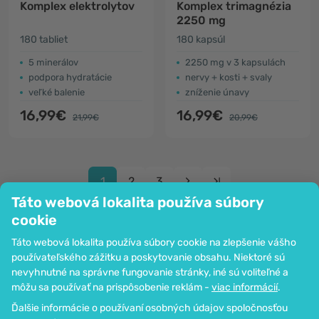
Komplex elektrolytov
Komplex trimagnézia
2250 mg
180 tabliet
180 kapsúl
5 minerálov
2250 mg v 3 kapsulách
podpora hydratácie
nervy + kosti + svaly
veľké balenie
zníženie únavy
16,99€
16,99€
21,99€
20,99€
1
2
3
Táto webová lokalita používa súbory
cookie
Táto webová lokalita používa súbory cookie na zlepšenie vášho
používateľského zážitku a poskytovanie obsahu. Niektoré sú
Spoločnosť
nevyhnutné na správne fungovanie stránky, iné sú voliteľné a
Informácie
môžu sa používať na prispôsobenie reklám -
viac informácií
.
Pripoj sa k nám
Ďalšie informácie o používaní osobných údajov spoločnosťou
Pomoc a objednávky