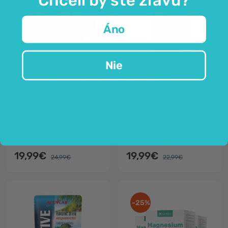
Áno
Nie
HealthyWorld®
HealthyWorld®
Shilajit Mumie 600 mg
BPC-157 –
– živica
regenerácia svalov a
kĺbov
30 g
90 kapsúl
ajurvédska živica
komplex 15 aminokyselín
600 mg na dávku
celkovo 1000 mg na dávku
50 % kyseliny fulvovej
pre športovo aktívnych
19,99€
19,99€
24,99€
22,99€
-25%