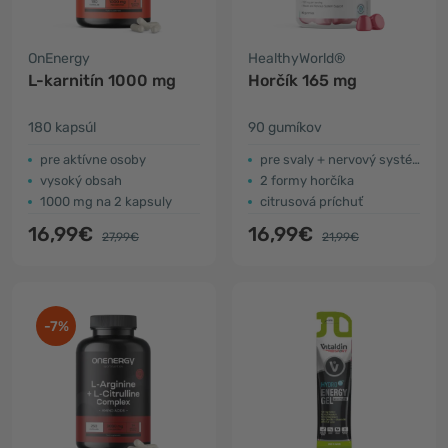
OnEnergy
HealthyWorld®
L-karnitín 1000 mg
Horčík 165 mg
180 kapsúl
90 gumíkov
pre aktívne osoby
pre svaly + nervový systém
vysoký obsah
2 formy horčíka
1000 mg na 2 kapsuly
citrusová príchuť
16,99€
16,99€
27,99€
21,99€
-7%