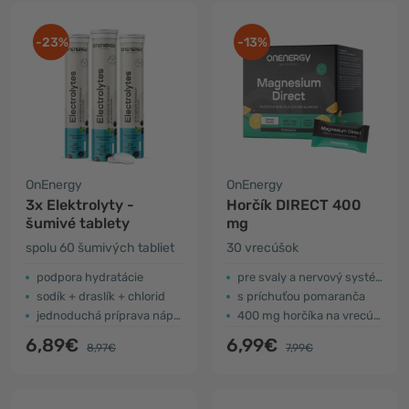
-23%
-13%
OnEnergy
OnEnergy
3x Elektrolyty -
Horčík DIRECT 400
šumivé tablety
mg
spolu 60 šumivých tabliet
30 vrecúšok
podpora hydratácie
pre svaly a nervový systém
sodík + draslík + chlorid
s príchuťou pomaranča
jednoduchá príprava nápoja
400 mg horčíka na vrecúško
6,89€
6,99€
8,97€
7,99€