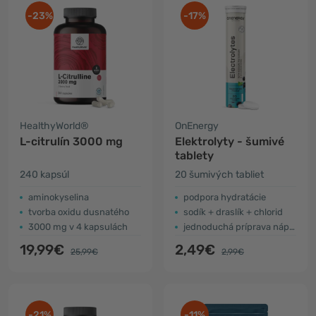
-23%
-17%
HealthyWorld®
OnEnergy
L-citrulín 3000 mg
Elektrolyty - šumivé
tablety
240 kapsúl
20 šumivých tabliet
aminokyselina
podpora hydratácie
tvorba oxidu dusnatého
sodík + draslík + chlorid
3000 mg v 4 kapsulách
jednoduchá príprava nápoja
19,99€
2,49€
25,99€
2,99€
-21%
-11%