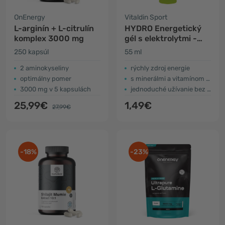
OnEnergy
Vitaldin Sport
L-arginín + L-citrulín
HYDRO Energetický
komplex 3000 mg
gél s elektrolytmi -
limetka
250 kapsúl
55 ml
2 aminokyseliny
rýchly zdroj energie
optimálny pomer
s minerálmi a vitamínom B6
3000 mg v 5 kapsulách
jednoduché užívanie bez vody
25,99€
1,49€
27,99€
-18%
-23%