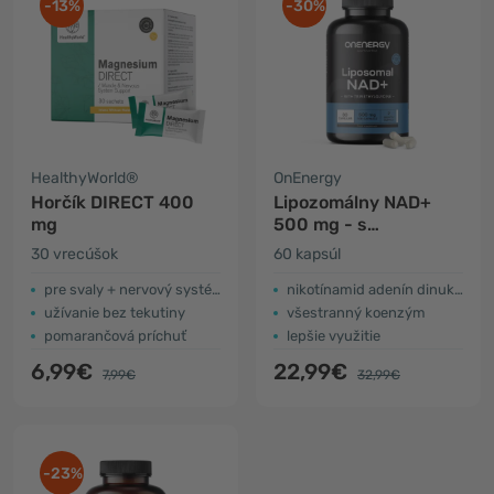
-13%
-30%
HealthyWorld®
OnEnergy
Horčík DIRECT 400
Lipozomálny NAD+
mg
500 mg - s
trimethylglycínom
30 vrecúšok
60 kapsúl
pre svaly + nervový systém
nikotínamid adenín dinukleotid
užívanie bez tekutiny
všestranný koenzým
pomarančová príchuť
lepšie využitie
6,99€
22,99€
7,99€
32,99€
-23%