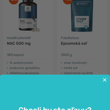
HealthyWorld®
FutuNatura
NAC 500 mg
Epsomská soľ
180 kapsúl
1000 g
N-acetylcysteín
síran horečnatý
prekurzor glutatiónu
horká soľ
efektívna absorpcia
všestranné využitie
21,99€
7,99€
27,99€
8,99€
-20%
-13%
Chceli by ste zľavu?