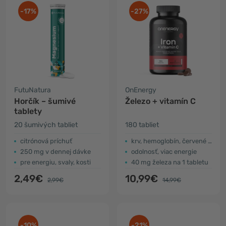
-17%
-27%
FutuNatura
OnEnergy
Horčík – šumivé
Železo + vitamín C
tablety
20 šumivých tabliet
180 tabliet
citrónová príchuť
krv, hemoglobín, červené krvinky
250 mg v dennej dávke
odolnosť, viac energie
pre energiu, svaly, kosti
40 mg železa na 1 tabletu
2,49€
10,99€
2,99€
14,99€
-10%
-21%