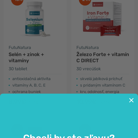
FutuNatura
FutuNatura
Selén + zinok +
Železo Forte + vitamín
vitamíny
C DIRECT
30 tabliet
30 vrecúšok
antioxidačná aktivita
skvelá jablková príchuť
vitamíny A, B, C, E
s pridaným vitamínom C
ochrana buniek
krv, odolnosť, energia
8,99€
10,99€
9,99€
13,99€
-29%
-25%
Chceli by ste zľavu?