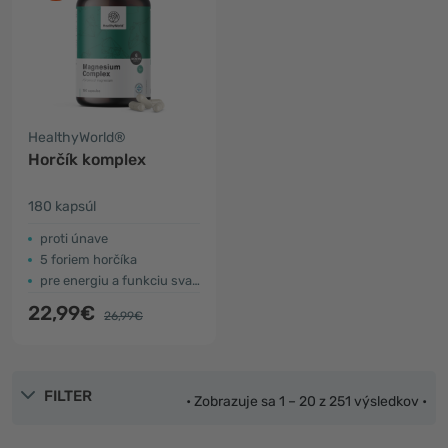
HealthyWorld®
Horčík komplex
180 kapsúl
proti únave
5 foriem horčíka
pre energiu a funkciu svalov
22,99€
26,99€
FILTER
• Zobrazuje sa 1 – 20 z 251 výsledkov •