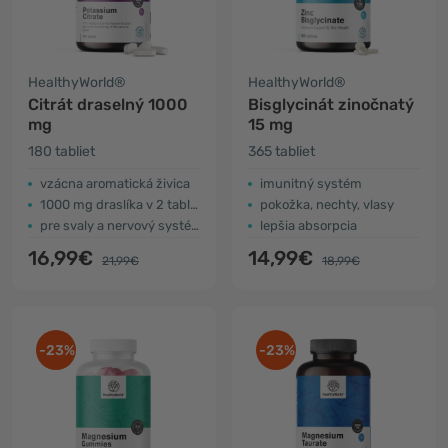
HealthyWorld®
HealthyWorld®
Citrát draselný 1000
Bisglycinát zinočnatý
mg
15 mg
180 tabliet
365 tabliet
vzácna aromatická živica
imunitný systém
1000 mg draslíka v 2 tabletách
pokožka, nechty, vlasy
pre svaly a nervový systém
lepšia absorpcia
16,99€
14,99€
21,99€
18,99€
-23%
-23%