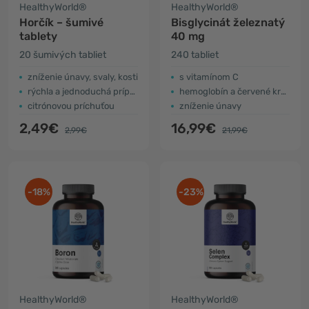
HealthyWorld®
HealthyWorld®
Horčík – šumivé
Bisglycinát železnatý
tablety
40 mg
20 šumivých tabliet
240 tabliet
zníženie únavy, svaly, kosti
s vitamínom C
rýchla a jednoduchá príprava
hemoglobín a červené krvinky
citrónovou príchuťou
zníženie únavy
2,49€
16,99€
2,99€
21,99€
-18%
-23%
HealthyWorld®
HealthyWorld®