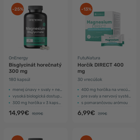
-25%
-13%
OnEnergy
FutuNatura
Bisglycinát horečnatý
Horčík DIRECT 400
300 mg
mg
180 kapsúl
30 vrecúšok
menej únavy + svaly + nervový systém
400 mg horčíka na vrecúško
vysoká biologická dostupnosť
pre svaly a nervový systém
300 mg horčíka v 3 kapsulách
s pomarančovou arómou
14,99€
6,99€
19,99€
7,99€