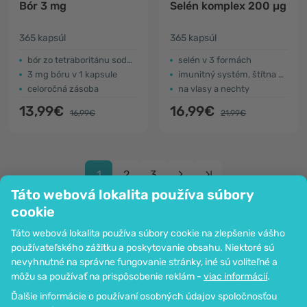
Bór 3 mg
Selén komplex 200 µg
365 kapsúl
365 kapsúl
bór zo tetraboritánu sodného
selén v 3 formách
3 mg bóru v 1 kapsule
imunitný systém, štítna žľaza
celoročná zásoba
na vlasy a nechty
13,99€
16,99€
16,99€
21,99€
1
2
3
Táto webová lokalita používa súbory
cookie
Táto webová lokalita používa súbory cookie na zlepšenie vášho
používateľského zážitku a poskytovanie obsahu. Niektoré sú
Spoločnosť
nevyhnutné na správne fungovanie stránky, iné sú voliteľné a
Informácie
môžu sa používať na prispôsobenie reklám -
viac informácií
.
Pripoj sa k nám
Ďalšie informácie o používaní osobných údajov spoločnosťou
Pomoc a objednávky