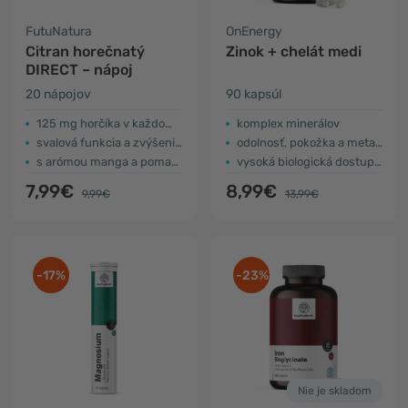
FutuNatura
OnEnergy
Citran horečnatý
Zinok + chelát medi
DIRECT – nápoj
20 nápojov
90 kapsúl
125 mg horčíka v každom nápoji
komplex minerálov
svalová funkcia a zvýšenie energie
odolnosť, pokožka a metabolizmus
s arómou manga a pomaranča
vysoká biologická dostupnosť
7,99€
8,99€
9,99€
13,99€
-17%
-23%
Nie je skladom