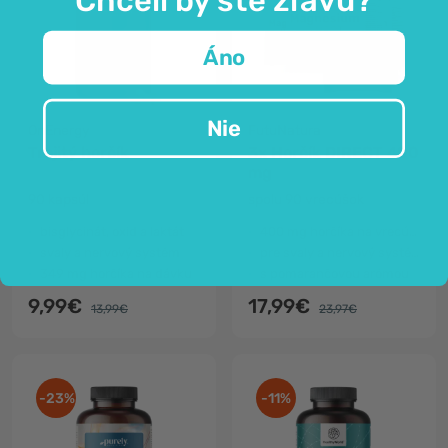
Áno
Nie
OnEnergy
FutuNatura
Trojitý horčík
3x Horčík DIRECT 400
mg
90 kapsúl
spolu 90 vrecúšok
bisglycinát, oxid a laktát
400 mg horčíka na vrecúško
svaly a nervový systém
pre svaly a nervový systém
349 mg horčíka na dávku
s pomarančovou arómou
9,99€
17,99€
13,99€
23,97€
-23%
-11%