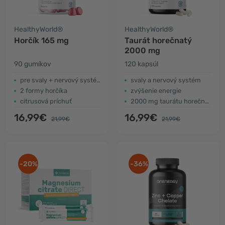
HealthyWorld®
HealthyWorld®
Horčík 165 mg
Taurát horečnatý
2000 mg
90 gumíkov
120 kapsúl
pre svaly + nervový systém
svaly a nervový systém
2 formy horčíka
zvýšenie energie
citrusová príchuť
2000 mg taurátu horečnatého na 4 kapsuly
16,99€
16,99€
21,99€
21,99€
-20%
-36%