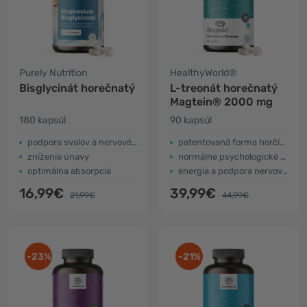
Purely Nutrition
HealthyWorld®
Bisglycinát horečnatý
L-treonát horečnatý
Magtein® 2000 mg
180 kapsúl
90 kapsúl
podpora svalov a nervového systému
patentovaná forma horčíka
zníženie únavy
normálne psychologické fungovanie
optimálna absorpcia
energia a podpora nervovému systému
16,99€
39,99€
21,99€
44,99€
-23%
-21%