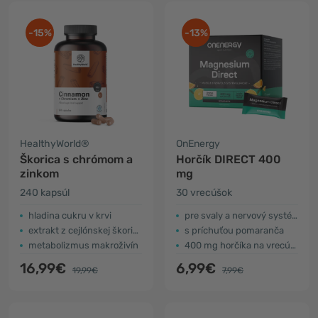
-15%
-13%
HealthyWorld®
OnEnergy
Škorica s chrómom a
Horčík DIRECT 400
zinkom
mg
240 kapsúl
30 vrecúšok
hladina cukru v krvi
pre svaly a nervový systém
extrakt z cejlónskej škorice
s príchuťou pomaranča
metabolizmus makroživín
400 mg horčíka na vrecúško
16,99€
6,99€
19,99€
7,99€