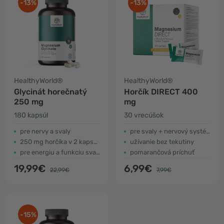
-13%
-13%
HealthyWorld®
HealthyWorld®
Glycinát horečnatý
Horčík DIRECT 400
250 mg
mg
180 kapsúl
30 vrecúšok
pre nervy a svaly
pre svaly + nervový systém
250 mg horčíka v 2 kapsulách
užívanie bez tekutiny
pre energiu a funkciu svalov
pomarančová príchuť
19,99€
6,99€
22,99€
7,99€
-15%