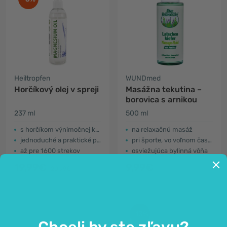
Heiltropfen
WUNDmed
Horčíkový olej v spreji
Masážna tekutina –
borovica s arnikou
237 ml
500 ml
s horčíkom výnimočnej kvality
na relaxačnú masáž
jednoduché a praktické použitie
pri športe, vo voľnom čase alebo na cestách
až pre 1600 strekov
osviežujúca bylinná vôňa
19,99€
9,99€
20,99€
-13%
Chceli by ste zľavu?