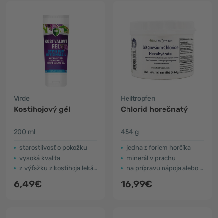
Virde
Heiltropfen
Kostihojový gél
Chlorid horečnatý
200 ml
454 g
starostlivosť o pokožku
jedna z foriem horčíka
vysoká kvalita
minerál v prachu
z výťažku z kostihoja lekárskeho
na prípravu nápoja alebo oleja
6,49€
16,99€