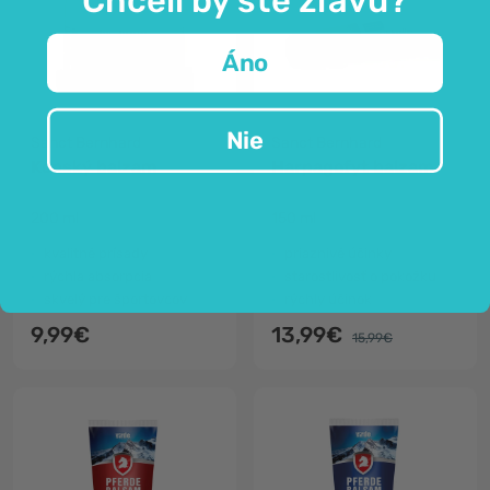
Áno
Nie
Sanct Bernhard
Sanct Bernhard
Konský balzam
Harpagofyt balzam
200 ml
150 ml
kvalitné prísady
priaznivé účinky
rýchla absorpcia
starostlivosť o pokožku
skvelý pre športovcov
rýchly účinok
9,99€
13,99€
15,99€