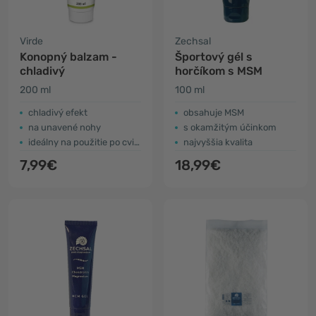
Virde
Zechsal
Konopný balzam -
Športový gél s
chladivý
horčíkom s MSM
200 ml
100 ml
chladivý efekt
obsahuje MSM
na unavené nohy
s okamžitým účinkom
ideálny na použitie po cvičení
najvyššia kvalita
7,99€
18,99€