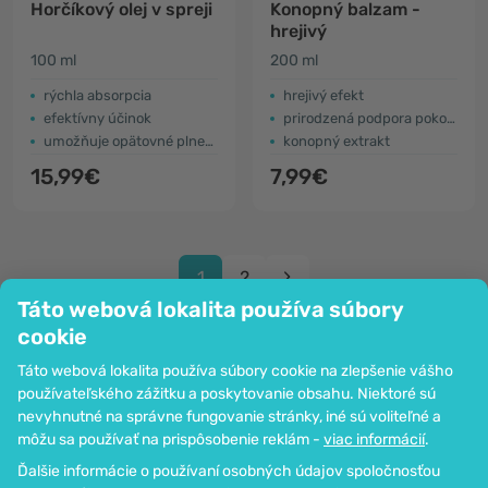
Horčíkový olej v spreji
Konopný balzam -
hrejivý
100 ml
200 ml
rýchla absorpcia
hrejivý efekt
efektívny účinok
prirodzená podpora pokožky
umožňuje opätovné plnenie
konopný extrakt
15,99€
7,99€
1
2
Táto webová lokalita používa súbory
cookie
Táto webová lokalita používa súbory cookie na zlepšenie vášho
používateľského zážitku a poskytovanie obsahu. Niektoré sú
Spoločnosť
nevyhnutné na správne fungovanie stránky, iné sú voliteľné a
Informácie
môžu sa používať na prispôsobenie reklám -
viac informácií
.
Pripoj sa k nám
Ďalšie informácie o používaní osobných údajov spoločnosťou
Pomoc a objednávky