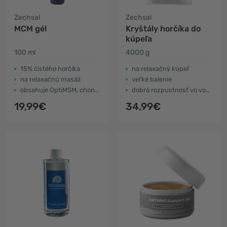
Zechsal
Zechsal
MCM gél
Kryštály horčíka do
kúpeľa
100 ml
4000 g
15% čistého horčíka
na relaxačný kúpeľ
na relaxačnú masáž
veľké balenie
obsahuje OptiMSM, chondroitín a zázvor
dobrá rozpustnosť vo vode
19,99€
34,99€