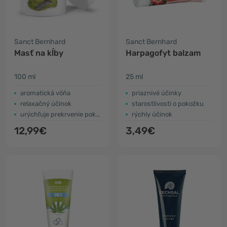
Sanct Bernhard
Sanct Bernhard
Masť na kĺby
Harpagofyt balzam
100 ml
25 ml
aromatická vôňa
priaznivé účinky
relaxačný účinok
starostlivosti o pokožku
urýchľuje prekrvenie pokožky
rýchly účinok
12,99€
3,49€