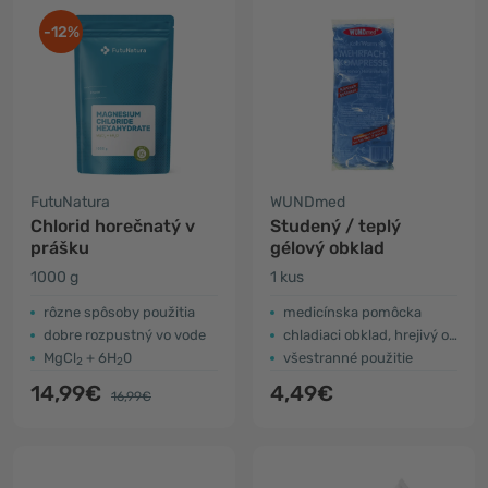
-12%
FutuNatura
WUNDmed
Chlorid horečnatý v
Studený / teplý
prášku
gélový obklad
1000 g
1 kus
rôzne spôsoby použitia
medicínska pomôcka
dobre rozpustný vo vode
chladiaci obklad, hrejivý obklad
MgCl
+ 6H
0
všestranné použitie
2
2
14,99€
4,49€
16,99€