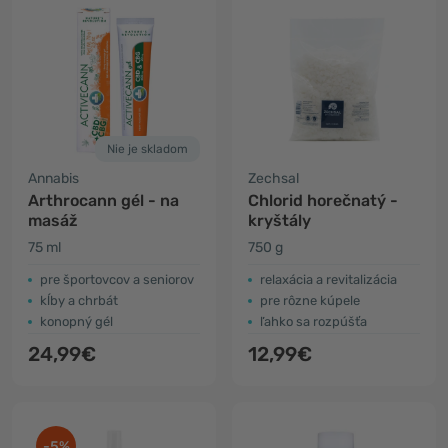
Nie je skladom
Annabis
Zechsal
Arthrocann gél - na
Chlorid horečnatý -
masáž
kryštály
75 ml
750 g
pre športovcov a seniorov
relaxácia a revitalizácia
kĺby a chrbát
pre rôzne kúpele
konopný gél
ľahko sa rozpúšťa
24,99€
12,99€
-5%