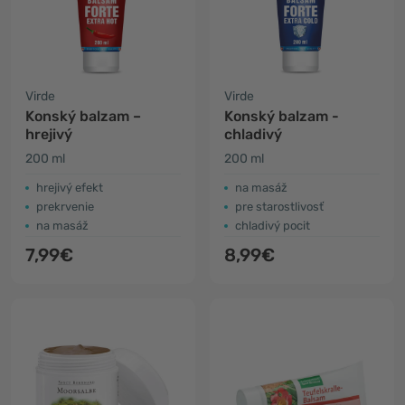
Virde
Virde
Konský balzam –
Konský balzam -
hrejivý
chladivý
200 ml
200 ml
hrejivý efekt
na masáž
prekrvenie
pre starostlivosť
na masáž
chladivý pocit
7,99€
8,99€