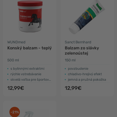
WUNDmed
Sanct Bernhard
Konský balzam - teplý
Balzam zo slávky
zelenoústej
500 ml
150 ml
s bylinnými extraktmi
povzbudenie
rýchle vstrebávanie
chladivo-hrejivý efekt
skvelá voľba pre športovcov
jemná a pružná pokožka
12,99€
12,99€
-21%