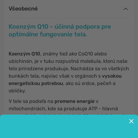
Všeobecné
Koenzým Q10 - účinná podpora pre
optimálne fungovanie tela.
Koenzým Q10
, známy tiež ako CoQ10 alebo
ubichinón, je v tuku rozpustná molekula, ktorú naše
telo prirodzene produkuje. Nachádza sa vo všetkých
bunkách tela, najviac však v orgánoch s
vysokou
energetickou potrebou
, ako sú srdce, pečeň a
obličky.
V tele sa podieľa na
premene energie
v
mitochondriách, kde sa produkuje ATP - hlavná
energetická molekula buniek. Kvôli svojej úlohe pri
udržiavaní vitality buniek je koenzým Q10 často
nazývaný aj
"koenzýmom mladosti"
.