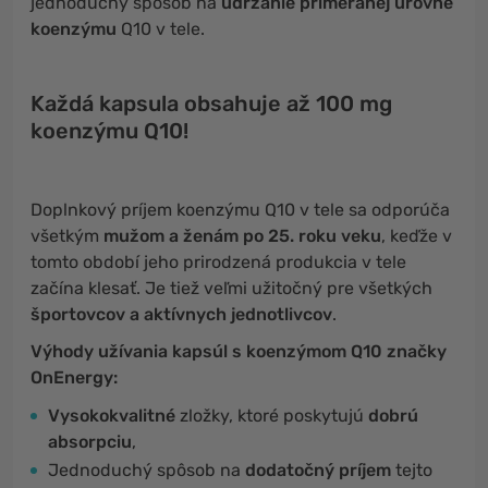
jednoduchý spôsob na
udržanie primeranej úrovne
koenzýmu
Q10 v tele.
Každá kapsula obsahuje až 100 mg
koenzýmu Q10!
Doplnkový príjem koenzýmu Q10 v tele sa odporúča
všetkým
mužom a ženám po 25. roku veku
, keďže v
tomto období jeho prirodzená produkcia v tele
začína klesať. Je tiež veľmi užitočný pre všetkých
športovcov a aktívnych jednotlivcov
.
Výhody užívania kapsúl s koenzýmom Q10 značky
OnEnergy:
Vysokokvalitné
zložky, ktoré poskytujú
dobrú
absorpciu
,
Jednoduchý spôsob na
dodatočný príjem
tejto