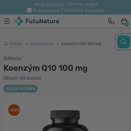
Akcia týždňa | -15% na všetko
Pridajte kód
TYZDEN15
do košíka
0
Domov
Antioxidanty
Koenzým Q10 100 mg
OnEnergy
Koenzým Q10 100 mg
Obsah: 60 kapsúl
AKCIA TÝŽDŇA
-20%