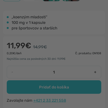
„koenzým mladosti“
100 mg v 1 kapsule
pre športovcov a starších
11,99€
14,99€
0,20€/deň
Č. produktu: ON108
Najnižšia cena za posledných 30 dní: 11,99€
-
+
Pridať do košíka
Zavolajte nám
+421 2 33 221 558