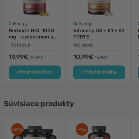
OnEnergy
OnEnergy
Berberín HCL 1000
Vitamíny D3 + K1 + K2
mg - s piperínom a
FORTE
chrómom
180 kapsúl
180 kapsúl
19,99€
10,99€
24,99€
16,99€
Pridať do košíka
Pridať do košíka
Súvisiace produkty
-27%
-7%