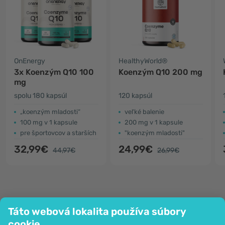
OnEnergy
HealthyWorld®
3x Koenzým Q10 100
Koenzým Q10 200 mg
mg
spolu 180 kapsúl
120 kapsúl
„koenzým mladosti“
veľké balenie
100 mg v 1 kapsule
200 mg v 1 kapsule
pre športovcov a starších
"koenzým mladosti"
32,99€
24,99€
44,97€
26,99€
Táto webová lokalita používa súbory
Spoločnosť
cookie