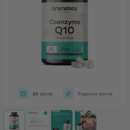
60
dávok
1
kapsula denne