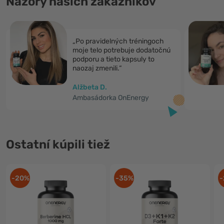
Názory našich zákazníkov
„Po pravidelných tréningoch
moje telo potrebuje dodatočnú
podporu a tieto kapsuly to
naozaj zmenili.“
Alžbeta D.
Ambasádorka OnEnergy
Ostatní kúpili tiež
-20%
-35%
-