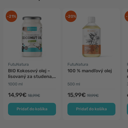
-21%
-20%
-
FutuNatura
FutuNatura
BIO Kokosový olej –
100 % mandľový olej
lisovaný za studena,
nerafinovaný
1000 ml
500 ml
14,99€
15,99€
18,99€
19,99€
Pridať do košíka
Pridať do košíka