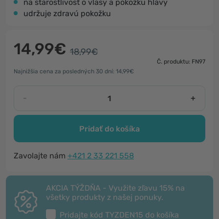
na starostlivosť o vlasy a pokožku hlavy
udržuje zdravú pokožku
14,99€
18,99€
Č. produktu: FN97
Najnižšia cena za posledných 30 dní: 14,99€
-
+
Pridať do košíka
Zavolajte nám
+421 2 33 221 558
AKCIA TÝŽDŇA - Využite zľavu 15% na
všetky produkty z našej ponuky.
Pridajte kód
TYZDEN15
do košíka