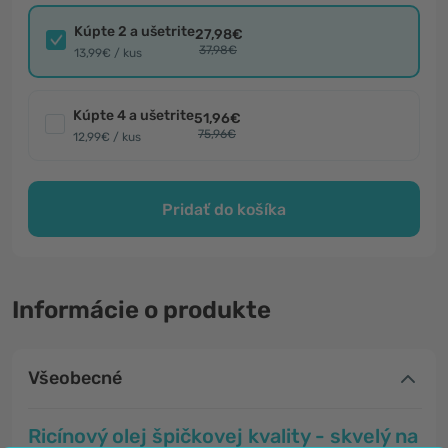
Kúpte 2 a ušetrite
27,98€
37,98€
13,99€ / kus
Kúpte 4 a ušetrite
51,96€
75,96€
12,99€ / kus
Pridať do košíka
Informácie o produkte
Všeobecné
Ricínový olej špičkovej kvality - skvelý na