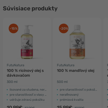
Súvisiace produkty
-15%
-20%
FutuNatura
FutuNatura
100 % ricínový olej s
100 % mandľový olej
dávkovačom
300 ml
500 ml
lisované za studena, nerafinovaný
pre starostlivosť o pokožku
pre starostlivosť o vlasy a vlasovú pokožku
nerafinovaný
udržuje zdravú pokožku
prémiová kvalita
10,99€
15,99€