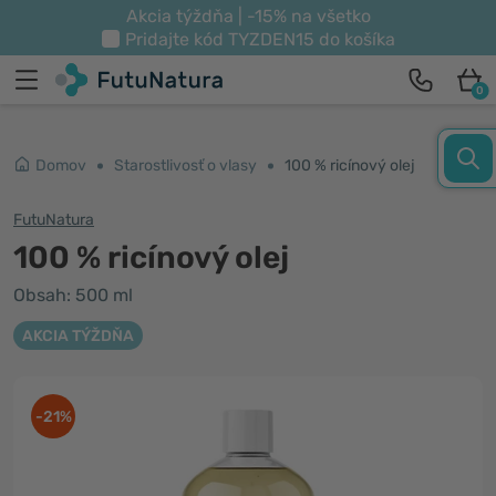
Akcia týždňa | -15% na všetko
Pridajte kód
TYZDEN15
do košíka
0
Domov
Starostlivosť o vlasy
100 % ricínový olej
FutuNatura
100 % ricínový olej
Obsah: 500 ml
AKCIA TÝŽDŇA
-21%