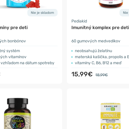
Nie je skladom
Nie
Pediakid
míny pre deti
Imunitný komplex pre det
ých bonbónov
60 gumových medvedíkov
itný systém
neobsahujú želatínu
ných vitamínov
materská kašička, propolis a
 vzhľadom na dátum spotreby
vitamíny C, B6, B12 a meď
€
15,99€
18,99€