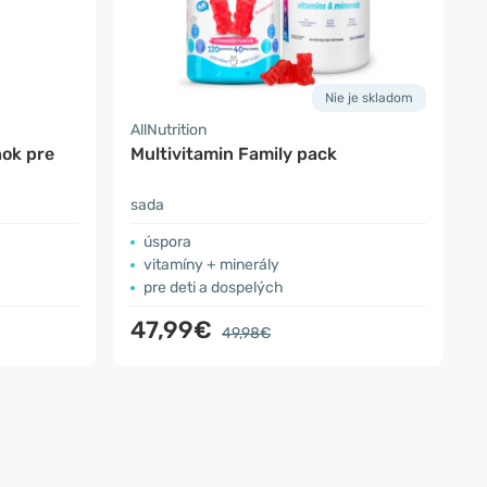
Nie je skladom
AllNutrition
nok pre
Multivitamin Family pack
sada
úspora
vitamíny + minerály
pre deti a dospelých
47,99€
49,98€