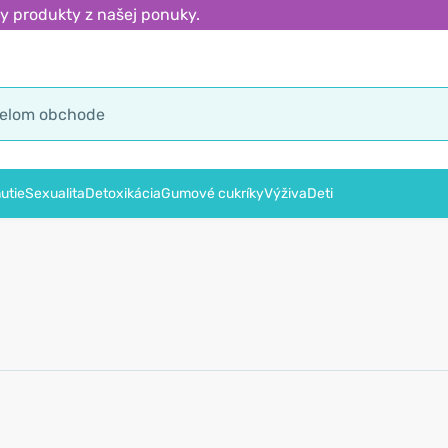
y produkty z našej ponuky.
utie
Sexualita
Detoxikácia
Gumové cukríky
Výživa
Deti