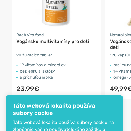
Raab Vitalfood
Natural ai
Vegánske multivitamíny pre deti
Vegánske
deti
90 žuvacích tabliet
120 kapsúl
19 vitamínov a minerálov
pre imun
bez lepku a laktózy
14 vitamí
s príchuťou jablka
omega-3
23,99€
49,99
Táto webová lokalita používa
súbory cookie
Táto webová lokalita používa súbory cookie na
zlepšenie vášho používateľského zážitku a