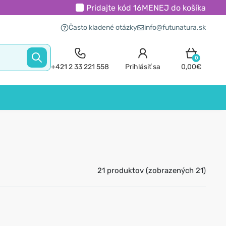
Pridajte kód
16MENEJ
do košíka
Často kladené otázky
info@futunatura.sk
0
+421 2 33 221 558
Prihlásiť sa
0,00€
21 produktov (zobrazených 21)