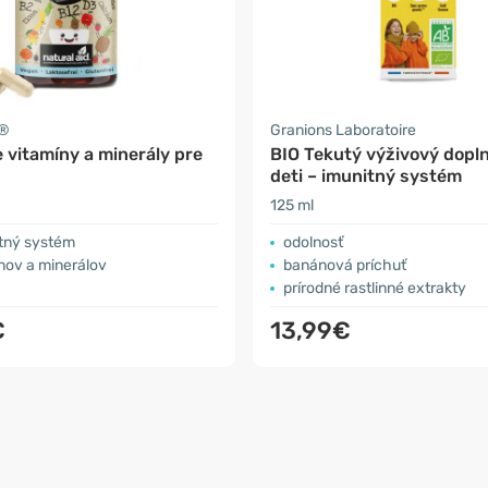
d®
Granions Laboratoire
 vitamíny a minerály pre
BIO Tekutý výživový dopl
deti – imunitný systém
125 ml
itný systém
odolnosť
nov a minerálov
banánová príchuť
prírodné rastlinné extrakty
€
13,99€