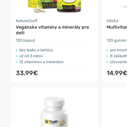
NatureCraft
Vitaful
Vegánske vitamíny a minerály pre
Multivita
deti
120 kapsúl
120 gumov
bez lepku a laktózy
pre imun
už od 3 rokov
8 základ
12 vitamínov a minerálov
zľavnené
33,99€
14,99