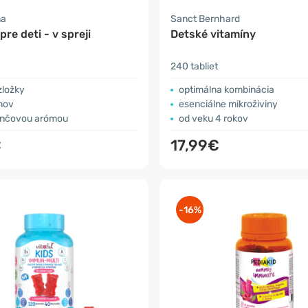
ma
Sanct Bernhard
pre deti - v spreji
Detské vitamíny
240 tabliet
zložky
optimálna kombinácia
nov
esenciálne mikroživiny
ančovou arómou
od veku 4 rokov
€
17,99€
-16%