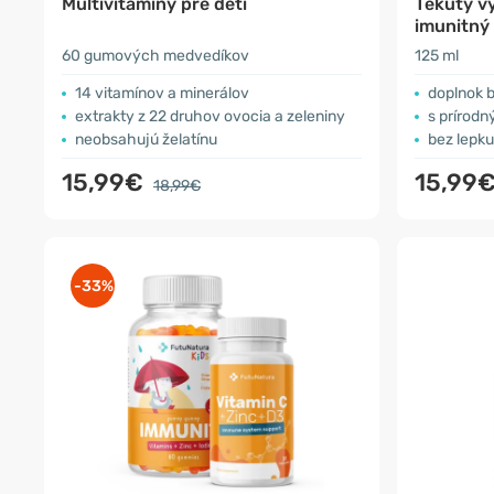
Multivitamíny pre deti
Tekutý vý
imunitný
60 gumových medvedíkov
125 ml
14 vitamínov a minerálov
doplnok 
extrakty z 22 druhov ovocia a zeleniny
s prírodným
neobsahujú želatínu
bez lepku
15,99€
15,99
18,99€
-33%