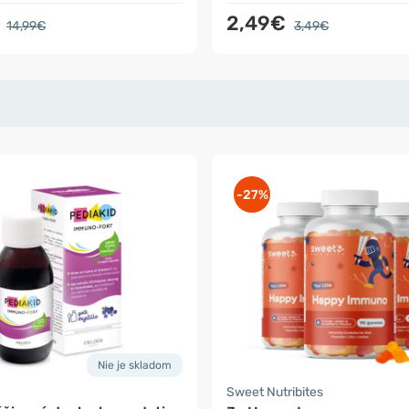
€
2,49€
14,99€
3,49€
-27%
Nie je skladom
Sweet Nutribites