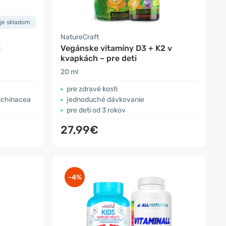
 je skladom
NatureCraft
i
Vegánske vitamíny D3 + K2 v
kvapkách – pre deti
20 ml
pre zdravé kosti
 Echinacea
jednoduché dávkovanie
pre deti od 3 rokov
27,99€
-4%