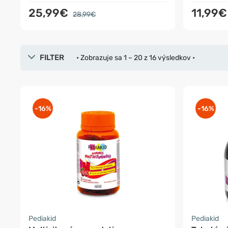
25,99€
11,99
28,99€
FILTER
• Zobrazuje sa 1 – 20 z 16 výsledkov •
-16%
-16%
Pediakid
Pediakid