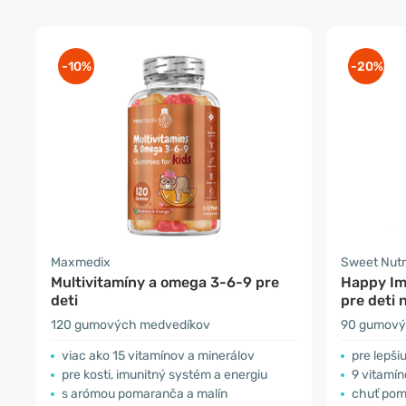
-10%
-20%
Maxmedix
Sweet Nutr
Multivitamíny a omega 3-6-9 pre
Happy Im
deti
pre deti 
120 gumových medvedíkov
90 gumový
viac ako 15 vitamínov a minerálov
pre lepši
pre kosti, imunitný systém a energiu
9 vitamín
s arómou pomaranča a malín
chuť pom