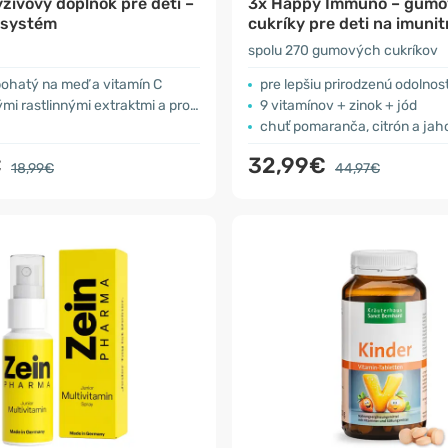
živový doplnok pre deti –
3x Happy Immuno – gumo
 systém
cukríky pre deti na imuni
systém
spolu 270 gumových cukríkov
bohatý na meď a vitamín C
pre lepšiu prirodzenú odolnos
i rastlinnými extraktmi a propolisom
9 vitamínov + zinok + jód
chuť pomaranča, citrón a jah
€
32,99€
18,99€
44,97€