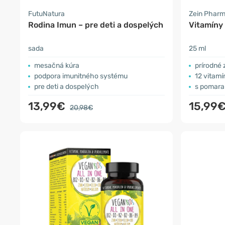
FutuNatura
Zein Phar
Rodina Imun – pre deti a dospelých
Vitamíny 
sada
25 ml
mesačná kúra
prírodné 
podpora imunitného systému
12 vitamí
pre deti a dospelých
s pomar
13,99€
15,99
20,98€