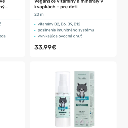
vé
Vegánske vitamíny a minerály v
tný
kvapkách – pre deti
20 ml
ť
vitamíny B2, B6, B9, B12
posilnenie imunitného systému
oda
vynikajúca ovocná chuť
33,99€