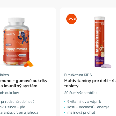
-29%
ibites
FutuNatura KIDS
muno – gumové cukríky
Multivitamíny pre deti – 
na imunitný systém
tablety
ch cukríkov
20 šumivých tabliet
u prirodzenú odolnosť
9 vitamínov a vápnik
ov + zinok + jód
kosti + odolnosť + energia
aranča, citrón a jahoda
malinová príchuť