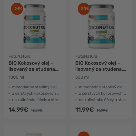
-21%
-20%
FutuNatura
FutuNatura
BIO Kokosový olej –
BIO Kokosový olej –
lisovaný za studena,
lisovaný za studena,
nerafinovaný
nerafinovaný
1000 ml
500 ml
mimoriadne stabilný olej
mimoriadne stabilný olej
z čerstvých kokosových orechov
z čerstvých kokosových orechov
na kulinárske účely a starostlivosť o pokožku
na kulinárske účely a starostlivosť o pokožku
14,99€
11,99€
18,99€
14,99€