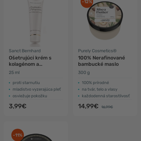
-12%
Sanct Bernhard
Purely Cosmetics®
Ošetrujúci krém s
100% Nerafinované
kolagénom a
bambucké maslo
karoténom
25 ml
300 g
proti starnutiu
100% prírodné
mladistvo vyzerajúca pleť
na tvár, telo a vlasy
osviežuje pokožku
každodenná starostlivosť
3,99€
14,99€
16,99€
-11%