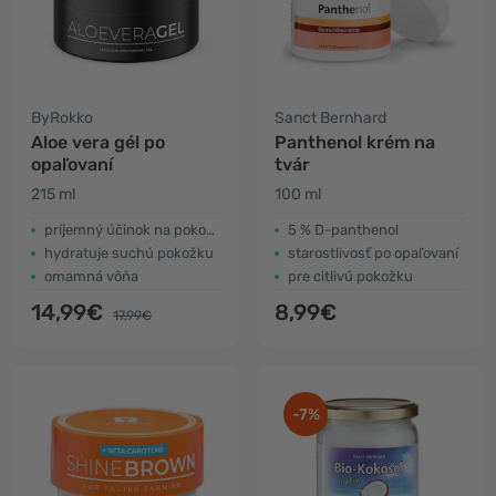
ByRokko
Sanct Bernhard
Aloe vera gél po
Panthenol krém na
opaľovaní
tvár
215 ml
100 ml
príjemný účinok na pokožku
5 % D-panthenol
hydratuje suchú pokožku
starostlivosť po opaľovaní
omamná vôňa
pre citlivú pokožku
14,99€
8,99€
17,99€
-7%