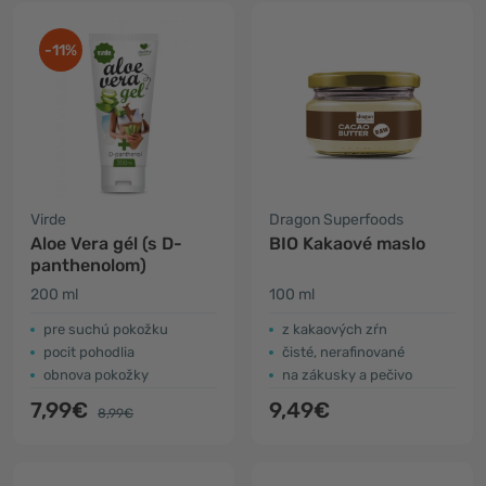
-11%
Virde
Dragon Superfoods
Aloe Vera gél (s D-
BIO Kakaové maslo
panthenolom)
200 ml
100 ml
pre suchú pokožku
z kakaových zŕn
pocit pohodlia
čisté, nerafinované
obnova pokožky
na zákusky a pečivo
7,99€
9,49€
8,99€