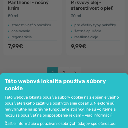
Panthenol - nočný
Mrkvový olej -
krém
starostlivosť o pleť
50 ml
30 ml
starostlivosť o pokožku
pre všetky typy pokožky
opaľovanie
šetrná aplikácia
regenerácia
rastlinné oleje
7,99€
9,99€
1
2
Táto webová lokalita používa súbory
cookie
Táto webová lokalita používa súbory cookie na zlepšenie vášho
používateľského zážitku a poskytovanie obsahu. Niektoré sú
Spoločnosť
nevyhnutné na správne fungovanie stránky, iné sú voliteľné a
Informácie
môžu sa používať na prispôsobenie reklám -
viac informácií
.
Pripoj sa k nám
Ďalšie informácie o používaní osobných údajov spoločnosťou
Pomoc a objednávky