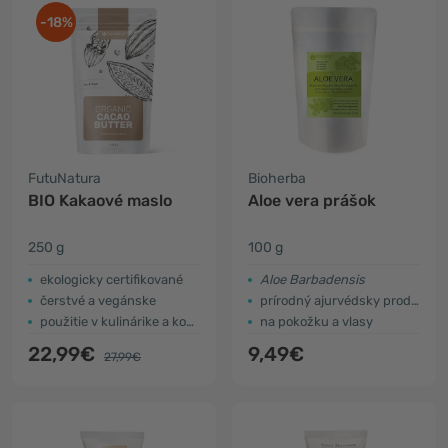
-18%
FutuNatura
Bioherba
BIO Kakaové maslo
Aloe vera prášok
250 g
100 g
ekologicky certifikované
Aloe Barbadensis
čerstvé a vegánske
prírodný ajurvédsky produkt
použitie v kulinárike a kozmetike
na pokožku a vlasy
22,99€
9,49€
27,99€