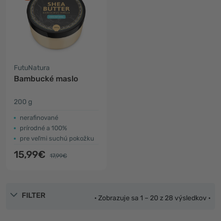
FutuNatura
Bambucké maslo
200 g
nerafinované
prírodné a 100%
pre veľmi suchú pokožku
15,99€
17,99€
FILTER
• Zobrazuje sa 1 – 20 z 28 výsledkov •