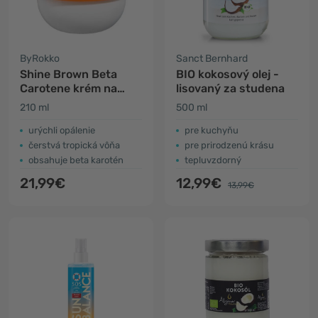
ByRokko
Sanct Bernhard
Shine Brown Beta
BIO kokosový olej -
Carotene krém na
lisovaný za studena
opaľovanie
210 ml
500 ml
urýchli opálenie
pre kuchyňu
čerstvá tropická vôňa
pre prirodzenú krásu
obsahuje beta karotén
tepluvzdorný
21,99€
12,99€
13,99€