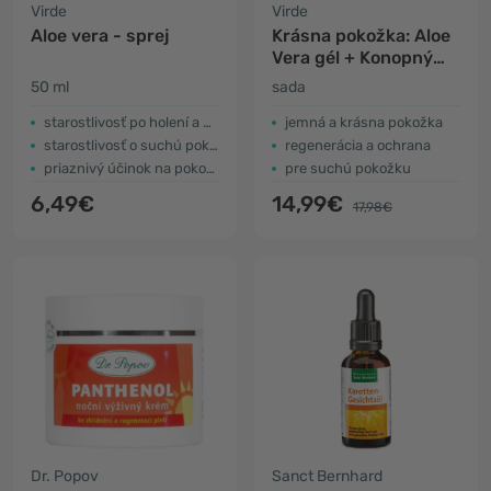
Virde
Virde
Aloe vera - sprej
Krásna pokožka: Aloe
Vera gél + Konopný
krém
50 ml
sada
starostlivosť po holení a depilácii
jemná a krásna pokožka
starostlivosť o suchú pokožku
regenerácia a ochrana
priaznivý účinok na pokožku
pre suchú pokožku
6,49€
14,99€
17,98€
Dr. Popov
Sanct Bernhard