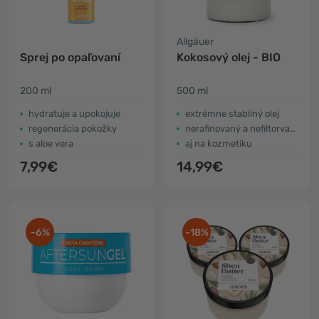
Allgäuer
Sprej po opaľovaní
Kokosový olej - BIO
200 ml
500 ml
hydratuje a upokojuje
extrémne stabilný olej
regenerácia pokožky
nerafinovaný a nefiltorvaný
s aloe vera
aj na kozmetiku
7,99€
14,99€
-6%
-18%