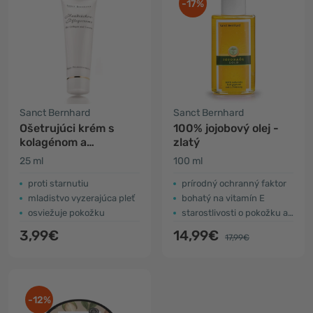
-17%
Sanct Bernhard
Sanct Bernhard
Ošetrujúci krém s
100% jojobový olej -
kolagénom a
zlatý
karoténom
25 ml
100 ml
proti starnutiu
prírodný ochranný faktor
mladistvo vyzerajúca pleť
bohatý na vitamín E
osviežuje pokožku
starostlivosti o pokožku a vlasy
3,99€
14,99€
17,99€
-12%