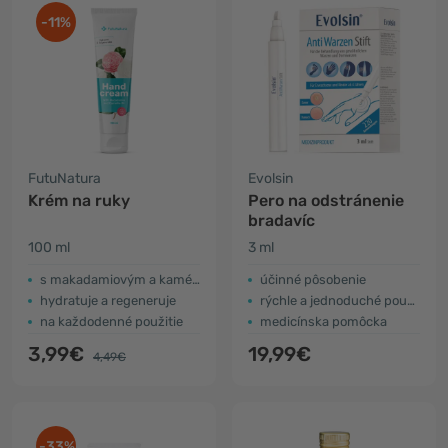
-11%
FutuNatura
Evolsin
Krém na ruky
Pero na odstránenie
bradavíc
100 ml
3 ml
s makadamiovým a kaméliovým olejom
účinné pôsobenie
hydratuje a regeneruje
rýchle a jednoduché použitie
na každodenné použitie
medicínska pomôcka
3,99€
19,99€
4,49€
-33%