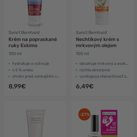
Sanct Bernhard
Sanct Bernhard
Krém na popraskané
Nechtíkový krém s
ruky Eskimo
mrkvovým olejom
100 ml
100 ml
hydratuje a vyživuje
obsahuje mrkvový a avokádový olej
s 5 % ureou
rýchla absorpcia
chráni pred vonkajšími vplyvmi
vynikajúca starostlivosť o suchú a popraskanú pokožku
8,99€
6,49€
-27%