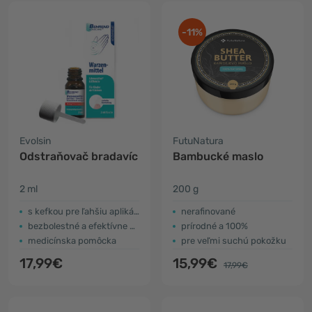
-11%
Evolsin
FutuNatura
Odstraňovač bradavíc
Bambucké maslo
2 ml
200 g
s kefkou pre ľahšiu aplikáciu
nerafinované
bezbolestné a efektívne odstránenie
prírodné a 100%
medicínska pomôcka
pre veľmi suchú pokožku
17,99€
15,99€
17,99€