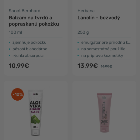
Sanct Bernhard
Herbana
Balzam na tvrdú a
Lanolín - bezvodý
popraskanú pokožku
100 ml
250 g
zjemňuje pokožku
emulgátor pre prírodnú kozmetiku
pôsobí blahodárne
na samostatné použitie
rýchla absorpcia
na prípravu kozmetiky
10,99€
13,99€
14,99€
-10%