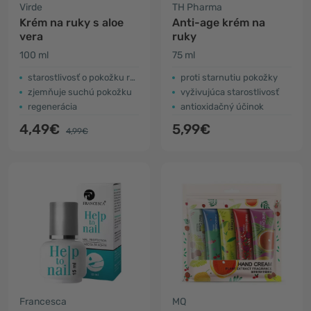
Virde
TH Pharma
Krém na ruky s aloe
Anti-age krém na
vera
ruky
100 ml
75 ml
starostlivosť o pokožku rúk
proti starnutiu pokožky
zjemňuje suchú pokožku
vyživujúca starostlivosť
regenerácia
antioxidačný účinok
4,49€
5,99€
4,99€
Francesca
MQ