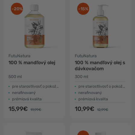
-20%
-15%
FutuNatura
FutuNatura
100 % mandľový olej
100 % mandľový olej s
dávkovačom
500 ml
300 ml
pre starostlivosť o pokožku
pre starostlivosť o pokožku
nerafinovaný
nerafinovaný
prémiová kvalita
prémiová kvalita
15,99€
10,99€
19,99€
12,99€