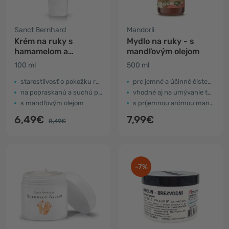
Sanct Bernhard
Mandorlì
Krém na ruky s
Mydlo na ruky - s
hamamelom a
mandľovým olejom
rumančekom
100 ml
500 ml
starostlivosť o pokožku rúk
pre jemné a účinné čistenie
na popraskanú a suchú pokožku
vhodné aj na umývanie tváre
s mandľovým olejom
s príjemnou arómou mandlí a vanilky
6,49€
7,99€
8,49€
-7%