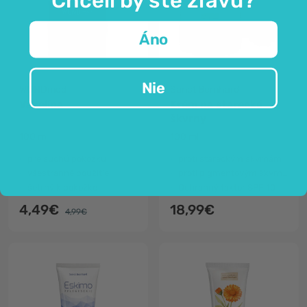
Áno
Nie
WUNDmed
Sanct Bernhard
Vazelína
Krém na starecké
škvrny
100 ml
100 ml
pre suchú pokožku
proti stareckým škvrnám
všestranné použitie
proti pigmentovým škvrnám
šetrný k pokožke
Ochranný faktor SPF 10
4,49€
18,99€
4,99€