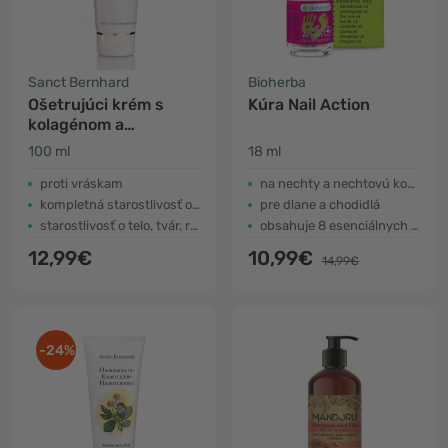
Sanct Bernhard
Bioherba
Ošetrujúci krém s
Kúra Nail Action
kolagénom a
karoténom
100 ml
18 ml
proti vráskam
na nechty a nechtovú kožtičku
kompletná starostlivosť o pleť
pre dlane a chodidlá
starostlivosť o telo, tvár, ruky a nechty
obsahuje 8 esenciálnych olejov
12,99€
10,99€
14,99€
-24%