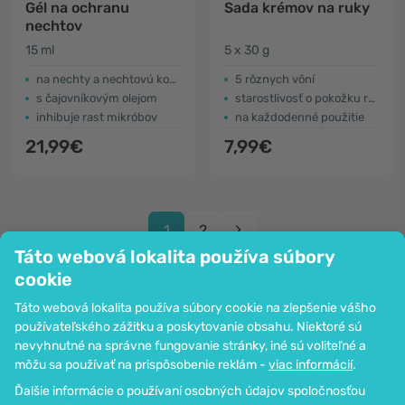
Gél na ochranu
Sada krémov na ruky
nechtov
15 ml
5 x 30 g
na nechty a nechtovú kožtičku
5 rôznych vôní
s čajovníkovým olejom
starostlivosť o pokožku rúk
inhibuje rast mikróbov
na každodenné použitie
21,99€
7,99€
1
2
Táto webová lokalita používa súbory
cookie
Táto webová lokalita používa súbory cookie na zlepšenie vášho
používateľského zážitku a poskytovanie obsahu. Niektoré sú
Spoločnosť
nevyhnutné na správne fungovanie stránky, iné sú voliteľné a
Informácie
môžu sa používať na prispôsobenie reklám -
viac informácií
.
Pripoj sa k nám
Ďalšie informácie o používaní osobných údajov spoločnosťou
Pomoc a objednávky