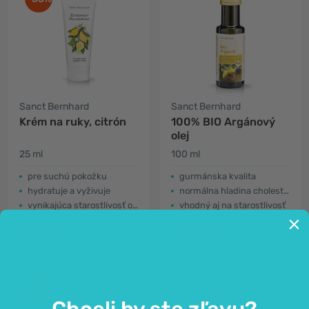
Sanct Bernhard
Sanct Bernhard
Krém na ruky, citrón
100% BIO Argánový
olej
25 ml
100 ml
pre suchú pokožku
gurmánska kvalita
hydratuje a vyživuje
normálna hladina cholesterolu
vynikajúca starostlivosť o ruky
vhodný aj na starostlivosť
1,99€
16,99€
2,99€
-10%
Chceli by ste zľavu?