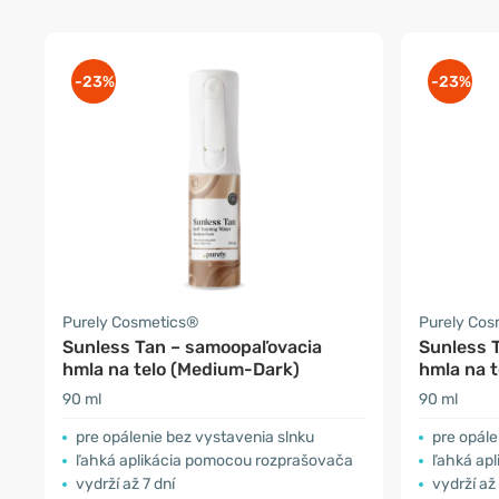
-23%
-23%
Purely Cosmetics®
Purely Co
Sunless Tan – samoopaľovacia
Sunless 
hmla na telo (Medium-Dark)
hmla na 
90 ml
90 ml
pre opálenie bez vystavenia slnku
pre opále
ľahká aplikácia pomocou rozprašovača
ľahká ap
vydrží až 7 dní
vydrží až 