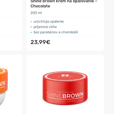
Shine brown krém na opaľovanie –
Chocolate
200 ml
urýchľuje opálenie
príjemná vôňa
bez parabénov a chemikálií
23,99€