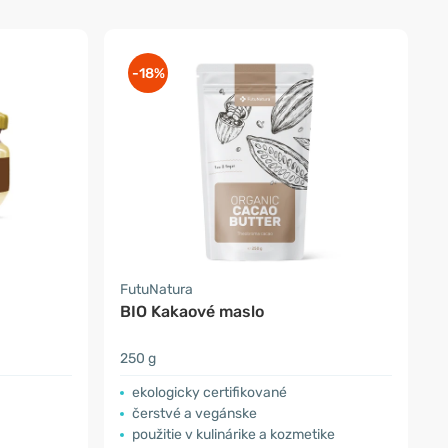
-18%
FutuNatura
BIO Kakaové maslo
250 g
ekologicky certifikované
čerstvé a vegánske
použitie v kulinárike a kozmetike