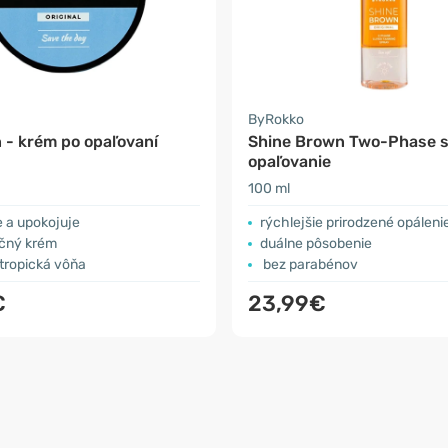
ByRokko
 - krém po opaľovaní
Shine Brown Two-Phase s
opaľovanie
100 ml
 a upokojuje
rýchlejšie prirodzené opáleni
čný krém
duálne pôsobenie
tropická vôňa
bez parabénov
€
23,99€