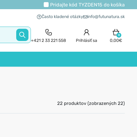
Pridajte kód
TYZDEN15
do košíka
Často kladené otázky
info@futunatura.sk
0
+421 2 33 221 558
Prihlásiť sa
0,00€
22 produktov (zobrazených 22)