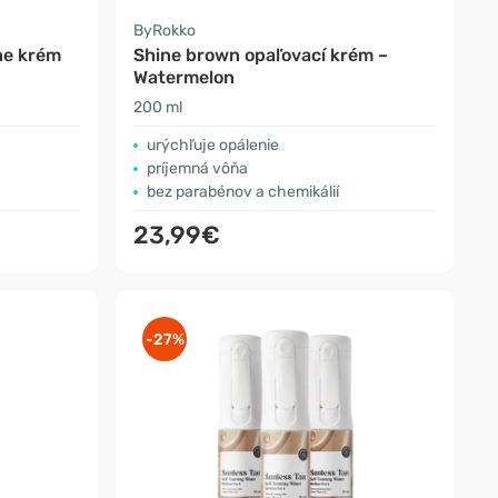
ByRokko
ne krém
Shine brown opaľovací krém –
Watermelon
200 ml
urýchľuje opálenie
príjemná vôňa
bez parabénov a chemikálií
23,99€
-27%