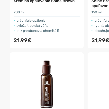
Krém na opaľovanie Shine Brown
Shine Br
opaľovan
200 ml
150 ml
urýchľuje opálenie
urýchľuje
svieža tropická vôňa
rychla a
bez parabénov a chemikálií
obsahuje
21,99€
21,99