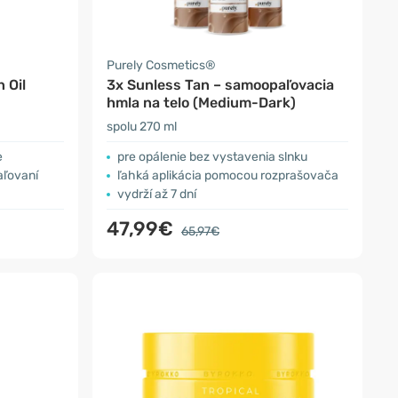
Purely Cosmetics®
 Oil
3x Sunless Tan – samoopaľovacia
hmla na telo (Medium-Dark)
spolu 270 ml
e
pre opálenie bez vystavenia slnku
aľovaní
ľahká aplikácia pomocou rozprašovača
vydrží až 7 dní
47,99€
65,97€