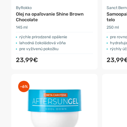
ByRokko
Sanct Ber
Olej na opaľovanie Shine Brown
Samoopaľ
Chocolate
telo
145 ml
250 ml
rýchle prirodzené opálenie
pre rovn
lahodná čokoládová vôňa
hydratuj
pre vyživenú pokožku
rýchly úč
23,99€
23,99
-6%