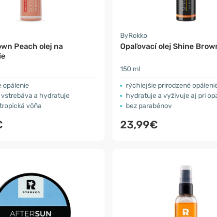
ByRokko
own Peach olej na
Opaľovací olej Shine Brown
ie
150 ml
e opálenie
rýchlejšie prirodzené opáleni
 vstrebáva a hydratuje
hydratuje a vyživuje aj pri op
tropická vôňa
bez parabénov
€
23,99€