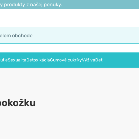
y produkty z našej ponuky.
utie
Sexualita
Detoxikácia
Gumové cukríky
Výživa
Deti
pokožku