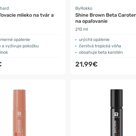
nhard
ByRokko
ovacie mlieko na tvár a
Shine Brown Beta Carote
na opaľovanie
210 ml
omerné opálenie
urýchli opálenie
e a vyživuje pokožku
čerstvá tropická vôňa
inok
obsahuje beta karotén
€
21,99€