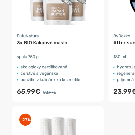
FutuNatura
ByRokko
3x BIO Kakaové maslo
After sun
spolu 750 g
180 ml
ekologicky certifikované
hydratuje
čerstvé a vegánske
regenera
použitie v kulinárike a kozmetike
príjemná 
65,99€
23,99
83,97€
-27%