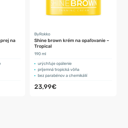
ByRokko
prej na
Shine brown krém na opaľovanie –
Tropical
190 ml
e
urýchľuje opálenie
príjemná tropická vôňa
bez parabénov a chemikálií
23,99€