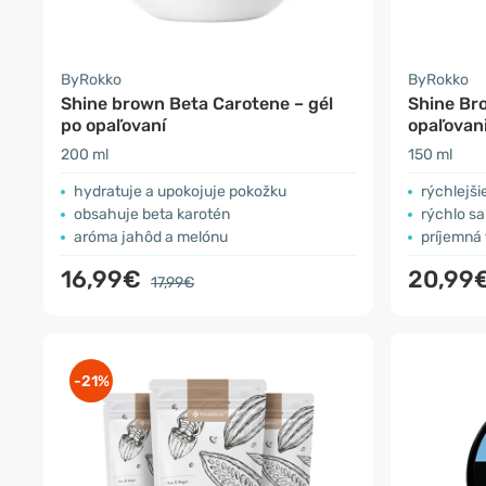
ByRokko
ByRokko
Shine brown Beta Carotene – gél
Shine Br
po opaľovaní
opaľovan
200 ml
150 ml
hydratuje a upokojuje pokožku
rýchlejši
obsahuje beta karotén
rýchlo sa
aróma jahôd a melónu
príjemná 
16,99€
20,99
17,99€
-21%