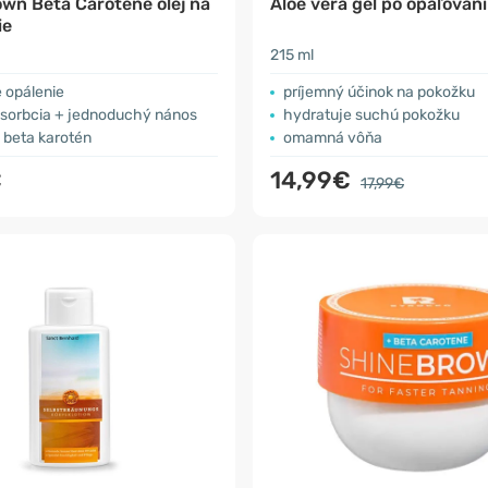
own Beta Carotene olej na
Aloe vera gél po opaľovaní
ie
215 ml
 opálenie
príjemný účinok na pokožku
bsorbcia + jednoduchý nános
hydratuje suchú pokožku
 beta karotén
omamná vôňa
€
14,99€
17,99€