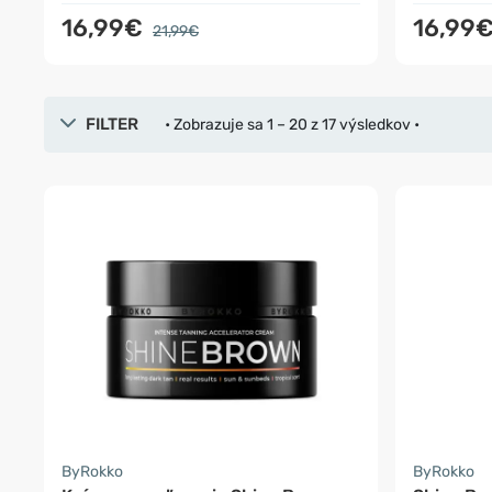
16,99€
16,99
21,99€
FILTER
• Zobrazuje sa 1 – 20 z 17 výsledkov •
ByRokko
ByRokko