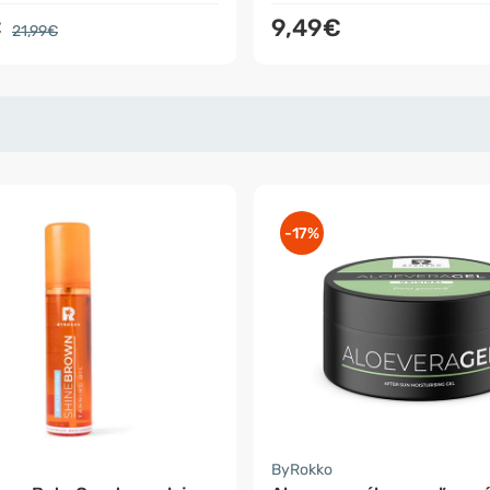
€
9,49€
21,99€
-17%
ByRokko