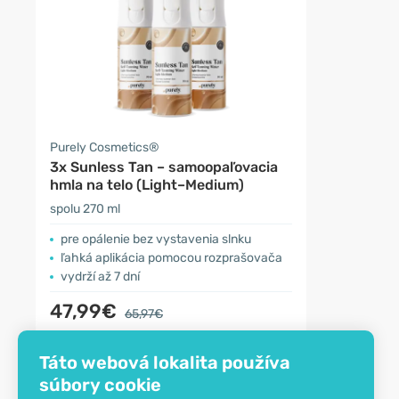
Purely Cosmetics®
3x Sunless Tan – samoopaľovacia
hmla na telo (Light–Medium)
spolu 270 ml
pre opálenie bez vystavenia slnku
ľahká aplikácia pomocou rozprašovača
vydrží až 7 dní
47,99€
65,97€
Táto webová lokalita používa
súbory cookie