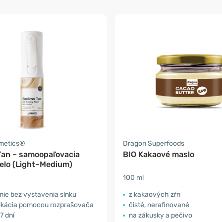
smetics®
Dragon Superfoods
Tan – samoopaľovacia
BIO Kakaové maslo
telo (Light–Medium)
100 ml
nie bez vystavenia slnku
z kakaových zŕn
likácia pomocou rozprašovača
čisté, nerafinované
7 dní
na zákusky a pečivo