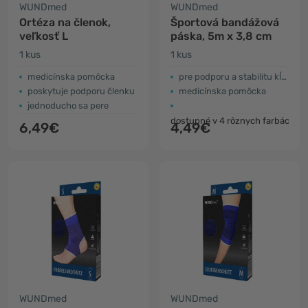
WUNDmed
WUNDmed
Ortéza na členok,
Športová bandážová
veľkosť L
páska, 5m x 3,8 cm
1 kus
1 kus
medicínska pomôcka
pre podporu a stabilitu kĺbov
poskytuje podporu členku
medicínska pomôcka
jednoducho sa pere
dostupné v 4 rôznych farbách
6,49€
4,49€
WUNDmed
WUNDmed