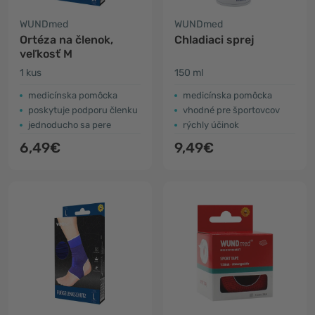
WUNDmed
WUNDmed
Ortéza na členok,
Chladiaci sprej
veľkosť M
1 kus
150 ml
medicínska pomôcka
medicínska pomôcka
poskytuje podporu členku
vhodné pre športovcov
jednoducho sa pere
rýchly účinok
6,49€
9,49€