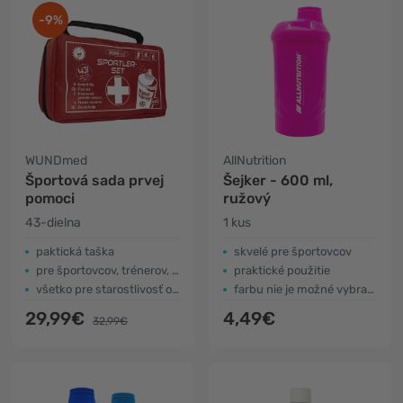
-9%
WUNDmed
AllNutrition
Športová sada prvej
Šejker - 600 ml,
pomoci
ružový
43-dielna
1 kus
paktická taška
skvelé pre športovcov
pre športovcov, trénerov, inštruktorov
praktické použitie
všetko pre starostlivosť o drobné rany a poranenia
farbu nie je možné vybrať (farba na fotografii je ilustračná)
29,99€
4,49€
32,99€