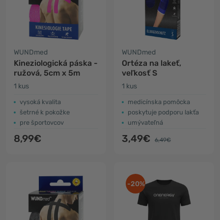
WUNDmed
WUNDmed
Kineziologická páska -
Ortéza na lakeť,
ružová, 5cm x 5m
veľkosť S
1 kus
1 kus
vysoká kvalita
medicínska pomôcka
šetrné k pokožke
poskytuje podporu lakťa
pre športovcov
umývateľná
8,99€
3,49€
6,49€
-20%