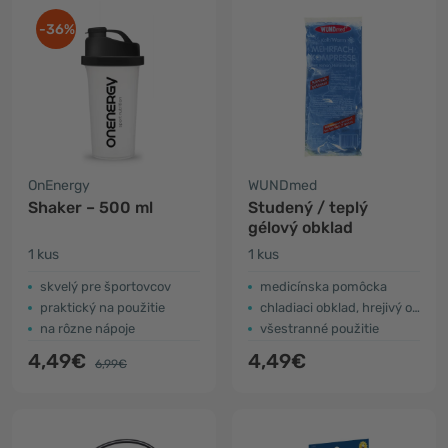
-36%
OnEnergy
WUNDmed
Shaker – 500 ml
Studený / teplý
gélový obklad
1 kus
1 kus
skvelý pre športovcov
medicínska pomôcka
praktický na použitie
chladiaci obklad, hrejivý obklad
na rôzne nápoje
všestranné použitie
4,49€
4,49€
6,99€