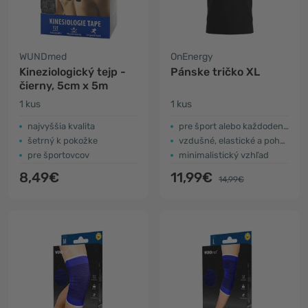
WUNDmed
OnEnergy
Kineziologický tejp -
Pánske tričko XL
čierny, 5cm x 5m
1 kus
1 kus
najvyššia kvalita
pre šport alebo každodenné použitie
šetrný k pokožke
vzdušné, elastické a pohodlné
pre športovcov
minimalistický vzhľad
8,49€
11,99€
14,99€