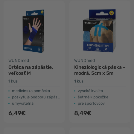
WUNDmed
WUNDmed
Ortéza na zápästie,
Kineziologická páska -
veľkosť M
modrá, 5cm x 5m
1 kus
1 kus
medicínska pomôcka
vysoká kvalita
poskytuje podporu zápästia
šetrné k pokožke
umývateľná
pre športovcov
6,49€
8,49€