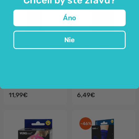
Áno
Nie
FutuNatura
WUNDmed
Termoska – modrá
Ortéza na koleno,
veľkosť L
500 ml
1 kus
z nerezovej ocele
medicínska pomôcka
udržiava teplotu až 12 hodín
poskytuje podporu kolena
veľmi odolná
umývateľná
11,99€
6,49€
-46%