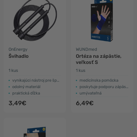
OnEnergy
WUNDmed
Švihadlo
Ortéza na zápästie,
veľkosť S
1 kus
1 kus
vynikajúci nástroj pre športovcov
medicínska pomôcka
odolný materiál
poskytuje podporu zápästia
praktická dĺžka
umývateľná
3,49€
6,49€