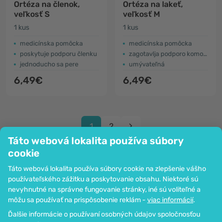
Ortéza na členok,
Ortéza na lakeť,
veľkosť S
veľkosť M
1 kus
1 kus
medicínska pomôcka
medicínska pomôcka
poskytuje podporu členku
zagotavlja podporo komolcu
jednoducho sa pere
umývateľná
6,49€
6,49€
1
2
Táto webová lokalita používa súbory
cookie
Táto webová lokalita používa súbory cookie na zlepšenie vášho
používateľského zážitku a poskytovanie obsahu. Niektoré sú
Spoločnosť
nevyhnutné na správne fungovanie stránky, iné sú voliteľné a
Informácie
môžu sa používať na prispôsobenie reklám -
viac informácií
.
Pripoj sa k nám
Ďalšie informácie o používaní osobných údajov spoločnosťou
Pomoc a objednávky