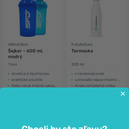
AllNutrition
FutuNatura
Šejker - 600 ml,
Termoska
modrý
1 kus
500 ml
skvelé pre športovcov
z nerezovej ocele
praktické použitie
uchovajte nápoj chladný alebo teplý až 12 hodín
farbu nie je možné vybrať (farba na fotografii je ilustračná)
trvalo udržateľná voľba
4,49€
11,99€
Chceli by ste zľavu?