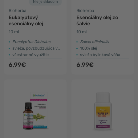
Nie je skladom
Bioherba
Bioherba
Eukalyptový
Esenciálny olej zo
esenciálny olej
šalvie
10 ml
10 ml
Eucalyptus Globulus
Salvia officinalis
svieža, povzbudzujúca vôňa
100% olej
všestranné využitie
svieža bylinková vôňa
6,99€
6,99€