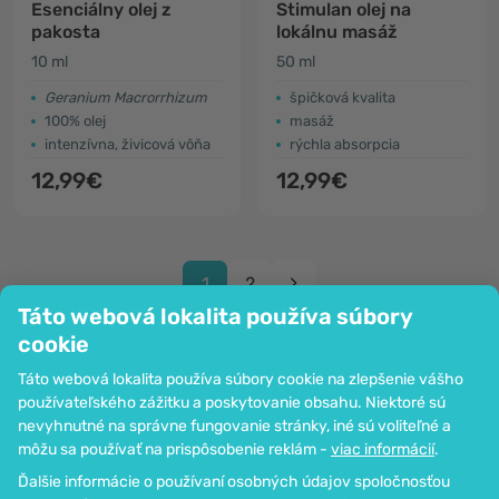
Esenciálny olej z
Stimulan olej na
pakosta
lokálnu masáž
10 ml
50 ml
Geranium Macrorrhizum
špičková kvalita
100% olej
masáž
intenzívna, živicová vôňa
rýchla absorpcia
12,99€
12,99€
1
2
Táto webová lokalita používa súbory
cookie
Táto webová lokalita používa súbory cookie na zlepšenie vášho
používateľského zážitku a poskytovanie obsahu. Niektoré sú
Spoločnosť
nevyhnutné na správne fungovanie stránky, iné sú voliteľné a
Informácie
môžu sa používať na prispôsobenie reklám -
viac informácií
.
Pripoj sa k nám
Ďalšie informácie o používaní osobných údajov spoločnosťou
Pomoc a objednávky