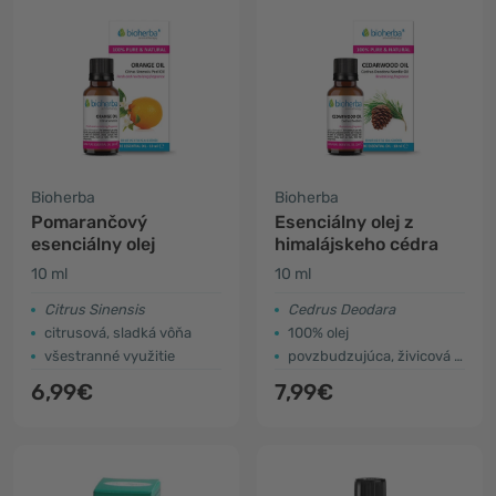
Bioherba
Bioherba
Pomarančový
Esenciálny olej z
esenciálny olej
himalájskeho cédra
10 ml
10 ml
Citrus Sinensis
Cedrus Deodara
citrusová, sladká vôňa
100% olej
všestranné využitie
povzbudzujúca, živicová vôňa
6,99€
7,99€