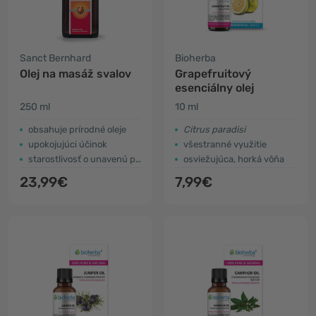
Sanct Bernhard
Bioherba
Olej na masáž svalov
Grapefruitový
esenciálny olej
250 ml
10 ml
obsahuje prírodné oleje
Citrus paradisi
upokojujúci účinok
všestranné využitie
starostlivosť o unavenú pokožku
osviežujúca, horká vôňa
23,99€
7,99€