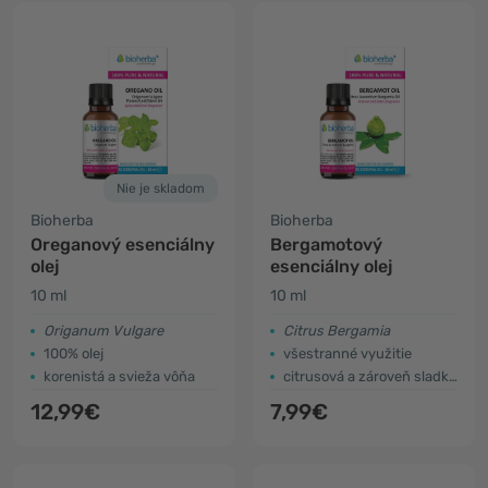
Nie je skladom
Bioherba
Bioherba
Oreganový esenciálny
Bergamotový
olej
esenciálny olej
10 ml
10 ml
Origanum Vulgare
Citrus Bergamia
100% olej
všestranné využitie
korenistá a svieža vôňa
citrusová a zároveň sladká vôňa
12,99€
7,99€