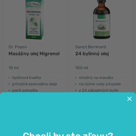
Dr. Popov
Sanct Bernhard
Masážny olej Migrenol
24 bylinný olej
10 ml
100 ml
špičková kvalita
vhodný na masáže
prírodné esenciálne oleje
na ústne vody a kúpele
pocit pohodlia
z 24 základných bylín
9,49€
17,99€
Chceli by ste zľavu?