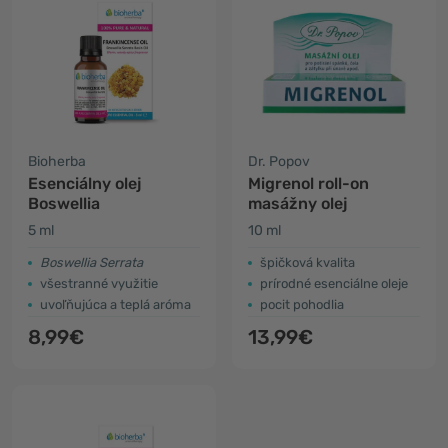
Bioherba
Dr. Popov
Esenciálny olej
Migrenol roll-on
Boswellia
masážny olej
5 ml
10 ml
Boswellia Serrata
špičková kvalita
všestranné využitie
prírodné esenciálne oleje
uvoľňujúca a teplá aróma
pocit pohodlia
8,99€
13,99€