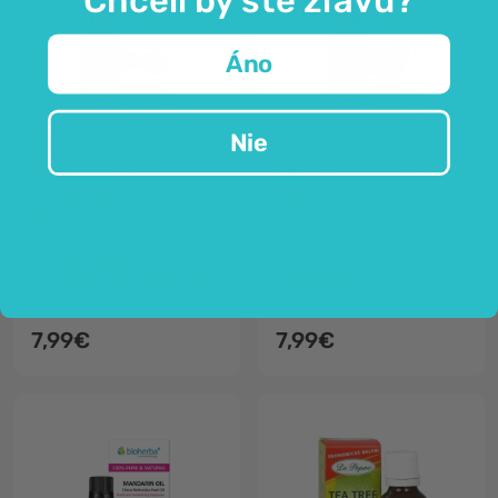
Áno
Nie je skladom
Nie je skladom
Nie
Bioherba
Bioherba
Esenciálny olej
Škoricový esenciálny
Citronella
olej
10 ml
10 ml
Cymbopogon winterianu
Cinnamomum zeylanicum
relaxačná citrusová vôňa
100% olej
všestranné využitie
orientálna vôňa
7,99€
7,99€