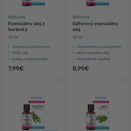
Bioherba
Bioherba
Esenciálny olej z
Gáforový esenciálny
borievky
olej
10 ml
10 ml
Juniperus Communis
Cinnamomum Camphora
100% olej
silná a drevitá vôňa
svieža, exotická vôňa
všestranné využitie
7,99€
8,99€