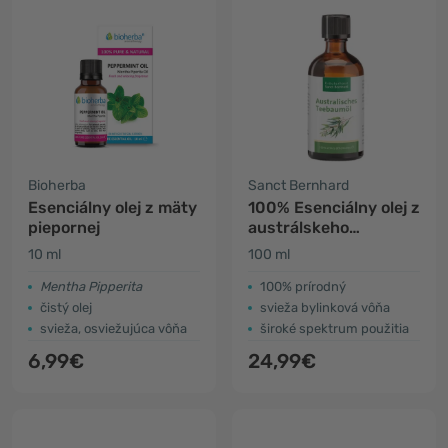
Bioherba
Sanct Bernhard
Esenciálny olej z mäty
100% Esenciálny olej z
piepornej
austrálskeho
čajovníka
10 ml
100 ml
Mentha Pipperita
100% prírodný
čistý olej
svieža bylinková vôňa
svieža, osviežujúca vôňa
široké spektrum použitia
6,99€
24,99€