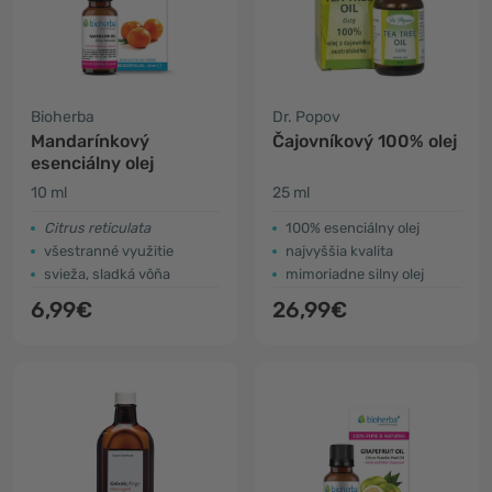
Bioherba
Dr. Popov
Mandarínkový
Čajovníkový 100% olej
esenciálny olej
10 ml
25 ml
Citrus reticulata
100% esenciálny olej
všestranné využitie
najvyššia kvalita
svieža, sladká vôňa
mimoriadne silny olej
6,99€
26,99€