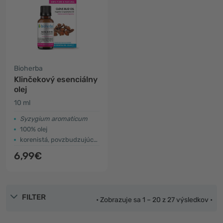
Bioherba
Klinčekový esenciálny
olej
10 ml
Syzygium aromaticum
100% olej
korenistá, povzbudzujúca vôňa
6,99€
FILTER
• Zobrazuje sa 1 – 20 z 27 výsledkov •