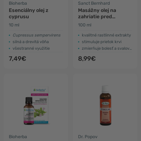
Bioherba
Sanct Bernhard
Esenciálny olej z
Masážny olej na
cyprusu
zahriatie pred
cvičením
10 ml
100 ml
Cupressus sempervirens
kvalitné rastlinné extrakty
silná a drevitá vôňa
stimuluje prietok krvi
všestranné využitie
zmierňuje bolesť a svalové napätie
7,49€
8,99€
Bioherba
Dr. Popov