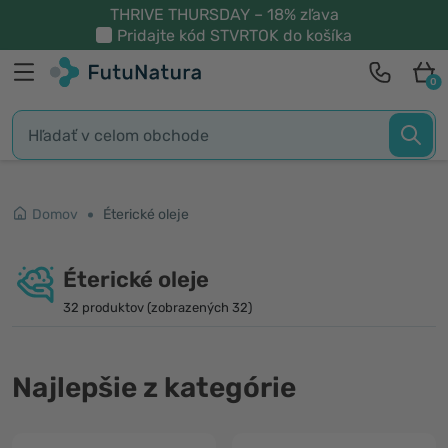
THRIVE THURSDAY – 18% zľava
Pridajte kód
STVRTOK
do košíka
0
Domov
Éterické oleje
Éterické oleje
32 produktov (zobrazených 32)
Najlepšie z kategórie