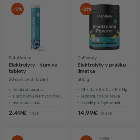
-17%
-21%
FutuNatura
OnEnergy
Elektrolyty - šumivé
Elektrolyty v prášku –
tablety
limetka
20 šumivých tabliet
500 g
rýchla absorpcia
Cl + Na + K + Ca + P + Mg
s príchuťou čiernych ríbezlí
jednoduchá príprava
hydratácia tela
skvelé pre hydratáciu
2,49€
14,99€
2,99€
18,99€