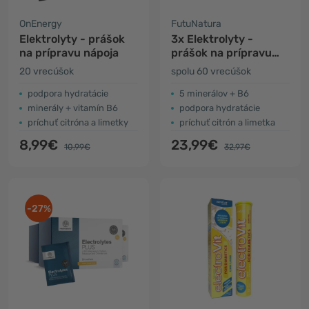
OnEnergy
FutuNatura
Elektrolyty - prášok
3x Elektrolyty -
na prípravu nápoja
prášok na prípravu
nápoja
20 vrecúšok
spolu 60 vrecúšok
podpora hydratácie
5 minerálov + B6
minerály + vitamín B6
podpora hydratácie
príchuť citróna a limetky
príchuť citrón a limetka
8,99€
23,99€
10,99€
32,97€
-27%