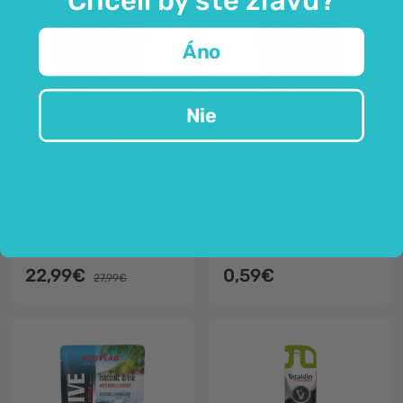
Áno
Nie
Purely Nutrition
ActivLab
Elektrolyty s
Isoactive izotonický
kreatínom – citrón
nápoj - pomaranč
20 vrecúšok
31,5 g
zvýšenie telesnej výkonnosti
prášok na prípravu nápoja
zníženie vyčerpania a únavy
s extraktom guarany
pridané vitamíny C, B6 a B12
pre fyzicky aktívnych
22,99€
0,59€
27,99€