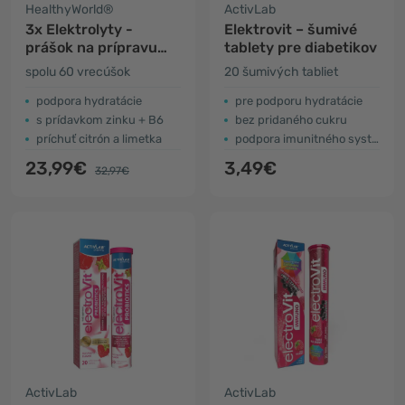
HealthyWorld®
ActivLab
3x Elektrolyty -
Elektrovit – šumivé
prášok na prípravu
tablety pre diabetikov
nápoja
spolu 60 vrecúšok
20 šumivých tabliet
podpora hydratácie
pre podporu hydratácie
s prídavkom zinku + B6
bez pridaného cukru
príchuť citrón a limetka
podpora imunitného systému
23,99€
3,49€
32,97€
ActivLab
ActivLab