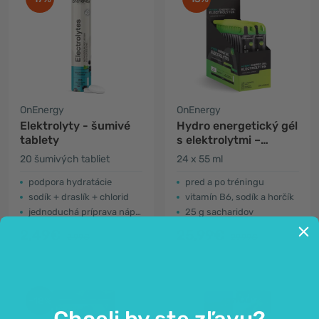
OnEnergy
OnEnergy
Elektrolyty - šumivé
Hydro energetický gél
tablety
s elektrolytmi –
limetka
20 šumivých tabliet
24 x 55 ml
podpora hydratácie
pred a po tréningu
sodík + draslík + chlorid
vitamín B6, sodík a horčík
jednoduchá príprava nápoja
25 g sacharidov
2,49€
25,99€
2,99€
29,99€
-18%
Chceli by ste zľavu?