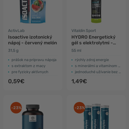
ActivLab
Vitaldin Sport
Isoactive izotonický
HYDRO Energetický
nápoj - červený melón
gél s elektrolytmi -
limetka
31,5 g
55 ml
prášok na prípravu nápoja
rýchly zdroj energie
s extraktom z macy
s minerálmi a vitamínom B6
pre fyzicky aktívnych
jednoduché užívanie bez vody
0,59€
1,49€
-23%
-23%