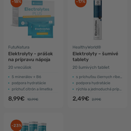
-18%
-17%
FutuNatura
HealthyWorld®
Elektrolyty - prášok
Elektrolyty – šumivé
na prípravu nápoja
tablety
20 vrecúšok
20 šumivých tabliet
5 minerálov + B6
s príchuťou čiernych ríbezlí
podpora hydratácie
podpora hydratácie
príchuť citrón a limetka
rýchla a jednoduchá príprava
8,99€
2,49€
10,99€
2,99€
-23%