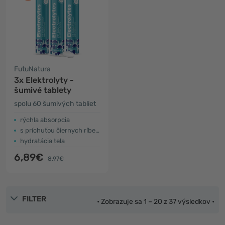
FutuNatura
3x Elektrolyty -
šumivé tablety
spolu 60 šumivých tabliet
rýchla absorpcia
s príchuťou čiernych ríbezlí
hydratácia tela
6,89€
8,97€
FILTER
• Zobrazuje sa 1 – 20 z 37 výsledkov •