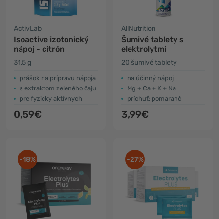
ActivLab
AllNutrition
Isoactive izotonický
Šumivé tablety s
nápoj - citrón
elektrolytmi
31,5 g
20 šumivé tablety
prášok na prípravu nápoja
na účinný nápoj
s extraktom zeleného čaju
Mg + Ca + K + Na
pre fyzicky aktívnych
príchuť: pomaranč
0,59€
3,99€
-18%
-27%