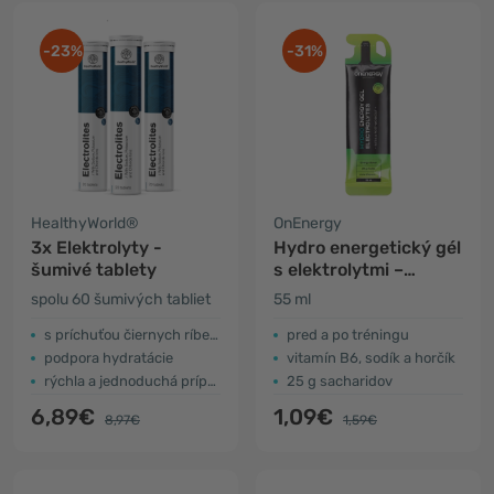
-23%
-31%
HealthyWorld®
OnEnergy
3x Elektrolyty -
Hydro energetický gél
šumivé tablety
s elektrolytmi –
limetka
spolu 60 šumivých tabliet
55 ml
s príchuťou čiernych ríbezlí
pred a po tréningu
podpora hydratácie
vitamín B6, sodík a horčík
rýchla a jednoduchá príprava
25 g sacharidov
6,89€
1,09€
8,97€
1,59€