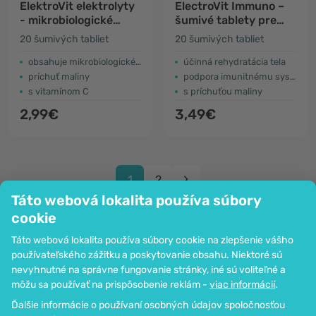
ElektroVit elektrolyty
ElectroVit Immuno –
- mikrobiologické
šumivé tablety pre
kultúry
imunitný systém
20 šumivých tabliet
20 šumivých tabliet
obsahuje mikrobiologické kultúry
účinná rehydratácia tela
príchuť maliny
podpora imunitnému systému
s vitamínom C
s príchuťou maliny
2,99€
3,49€
1
2
Táto webová lokalita používa súbory
cookie
Táto webová lokalita používa súbory cookie na zlepšenie vášho
používateľského zážitku a poskytovanie obsahu. Niektoré sú
Spoločnosť
nevyhnutné na správne fungovanie stránky, iné sú voliteľné a
Informácie
môžu sa používať na prispôsobenie reklám -
viac informácií
.
Pripoj sa k nám
Ďalšie informácie o používaní osobných údajov spoločnosťou
Pomoc a objednávky