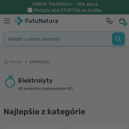
THRIVE THURSDAY – 18% zľava
Pridajte kód
STVRTOK
do košíka
0
Domov
Elektrolyty
Elektrolyty
42 produktov (zobrazených 42)
Najlepšie z kategórie