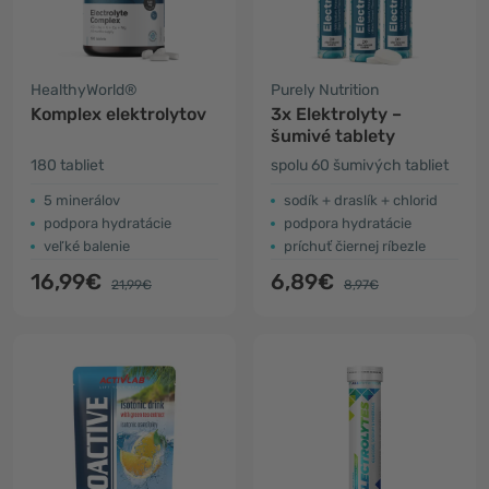
HealthyWorld®
Purely Nutrition
Komplex elektrolytov
3x Elektrolyty –
šumivé tablety
180 tabliet
spolu 60 šumivých tabliet
5 minerálov
sodík + draslík + chlorid
podpora hydratácie
podpora hydratácie
veľké balenie
príchuť čiernej ríbezle
16,99€
6,89€
21,99€
8,97€