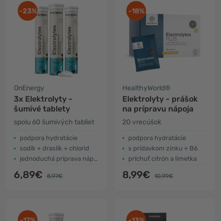
-23%
-18%
OnEnergy
HealthyWorld®
3x Elektrolyty -
Elektrolyty - prášok
šumivé tablety
na prípravu nápoja
spolu 60 šumivých tabliet
20 vrecúšok
podpora hydratácie
podpora hydratácie
sodík + draslík + chlorid
s prídavkom zinku + B6
jednoduchá príprava nápoja
príchuť citrón a limetka
6,89€
8,99€
8,97€
10,99€
-17%
-13%