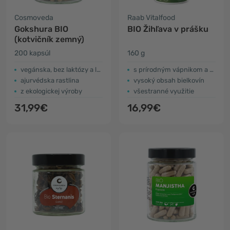
Cosmoveda
Raab Vitalfood
Gokshura BIO
BIO Žihľava v prášku
(kotvičník zemný)
200 kapsúl
160 g
vegánska, bez laktózy a lepku
s prírodným vápnikom a draslíkom
ajurvédska rastlina
vysoký obsah bielkovín
z ekologickej výroby
všestranné využitie
31,99€
16,99€