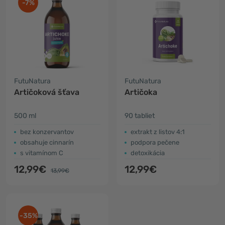
-7%
FutuNatura
FutuNatura
Artičoková šťava
Artičoka
500 ml
90 tabliet
bez konzervantov
extrakt z listov 4:1
obsahuje cinnarín
podpora pečene
s vitamínom C
detoxikácia
12,99€
12,99€
13,99€
-35%