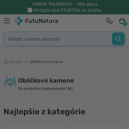
THRIVE THURSDAY – 18% zľava
Pridajte kód
STVRTOK
do košíka
0
Domov
Obličkové kamene
Obličkové kamene
26 produktov (zobrazených 26)
Najlepšie z kategórie