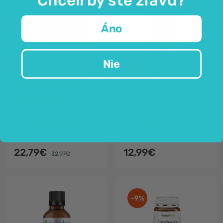
Áno
Nie
Purely Nutrition
Bioherba
3x Cranberry Extra -
Žihľava - tinktúra
extrakt z brusnice a
petržlenu
spolu 90 kapsúl
50 ml
Vaccinium macrocarpon
so železom
obsahuje proantokyanidíny
bez alkoholu
všestranná podpora
všestranná podpora
22,79€
12,99€
32,97€
-9%