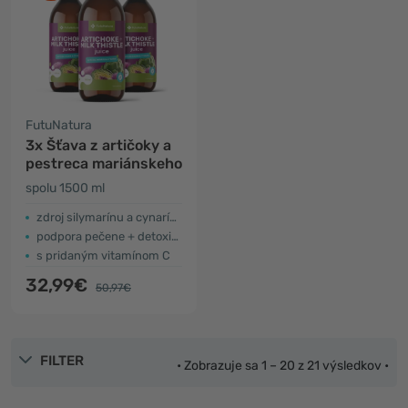
FutuNatura
3x Šťava z artičoky a
pestreca mariánskeho
spolu 1500 ml
zdroj silymarínu a cynarínu
podpora pečene + detoxikácia
s pridaným vitamínom C
32,99€
50,97€
FILTER
• Zobrazuje sa 1 – 20 z 21 výsledkov •