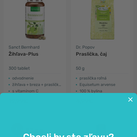
Sanct Bernhard
Dr. Popov
Žihľava-Plus
Praslička, čaj
300 tabliet
50 g
odvodnenie
praslička roľná
žihľava + breza + praslička
Equisetum arvense
s vitamínom C
100 % bylina
19,99€
4,99€
-31%
Chceli by ste zľavu?