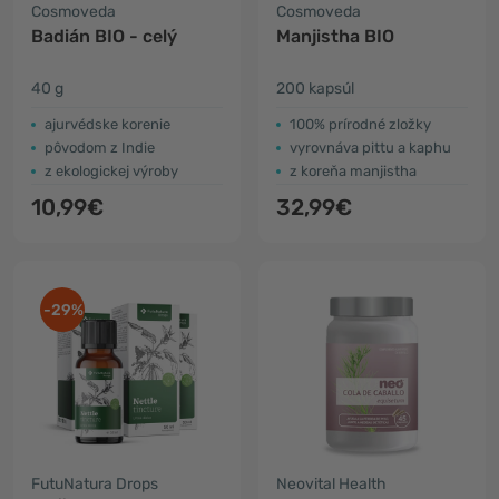
Cosmoveda
Cosmoveda
Badián BIO - celý
Manjistha BIO
40 g
200 kapsúl
ajurvédske korenie
100% prírodné zložky
pôvodom z Indie
vyrovnáva pittu a kaphu
z ekologickej výroby
z koreňa manjistha
10,99€
32,99€
-29%
FutuNatura Drops
Neovital Health