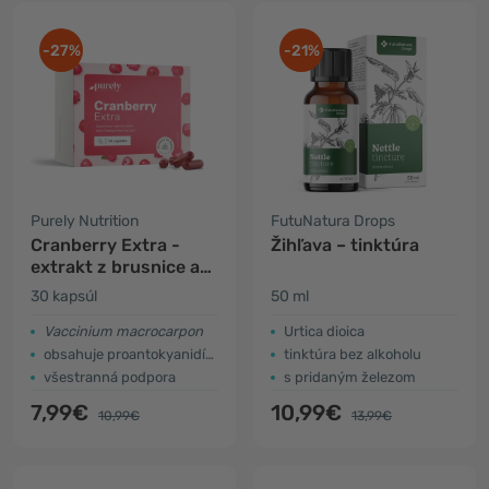
-27%
-21%
Purely Nutrition
FutuNatura Drops
Cranberry Extra -
Žihľava – tinktúra
extrakt z brusnice a
petržlenu
30 kapsúl
50 ml
Vaccinium macrocarpon
Urtica dioica
obsahuje proantokyanidíny
tinktúra bez alkoholu
všestranná podpora
s pridaným železom
7,99€
10,99€
10,99€
13,99€