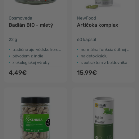
Cosmoveda
NewFood
Badián BIO - mletý
Artičoka komplex
22 g
60 kapsúl
tradičné ajurvédske korenie
normálna funkcia štítnej žľazy
pôvodom z Indie
na detoxikáciu
z ekologickej výroby
s extraktom z boldovníka
4,49€
15,99€