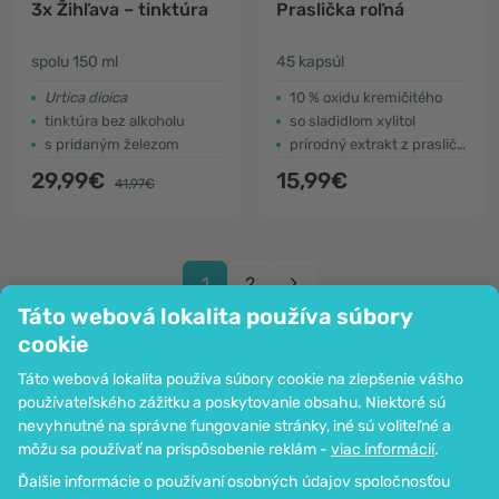
3x Žihľava – tinktúra
Praslička roľná
spolu 150 ml
45 kapsúl
Urtica dioica
10 % oxidu kremičitého
tinktúra bez alkoholu
so sladidlom xylitol
s pridaným železom
prírodný extrakt z prasličky roľnej
29,99€
15,99€
41,97€
1
2
Táto webová lokalita používa súbory
cookie
Táto webová lokalita používa súbory cookie na zlepšenie vášho
používateľského zážitku a poskytovanie obsahu. Niektoré sú
Spoločnosť
nevyhnutné na správne fungovanie stránky, iné sú voliteľné a
Informácie
môžu sa používať na prispôsobenie reklám -
viac informácií
.
Pripoj sa k nám
Ďalšie informácie o používaní osobných údajov spoločnosťou
Pomoc a objednávky