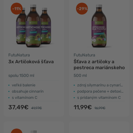
-11%
-29%
FutuNatura
FutuNatura
3x Artičoková šťava
Šťava z artičoky a
pestreca mariánskeho
spolu 1500 ml
500 ml
veľké balenie
zdroj silymarínu a cynarínu
obsahuje cinnarín
podpora pečene + detoxikácia
s vitamínom C
s pridaným vitamínom C
37,49€
11,99€
41,97€
16,99€