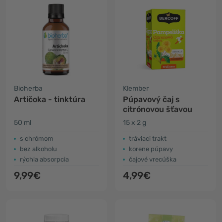
Bioherba
Klember
Artičoka - tinktúra
Púpavový čaj s
citrónovou šťavou
50 ml
15 x 2 g
s chrómom
tráviaci trakt
bez alkoholu
korene púpavy
rýchla absorpcia
čajové vrecúška
9,99€
4,99€