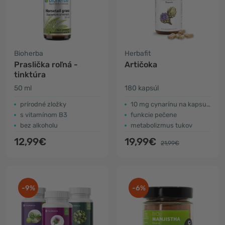
Bioherba
Herbafit
Praslička roľná -
Artičoka
tinktúra
50 ml
180 kapsúl
prírodné zložky
10 mg cynarínu na kapsulu
s vitamínom B3
funkcie pečene
bez alkoholu
metabolizmus tukov
12,99€
19,99€
21,99€
-9%
-6%