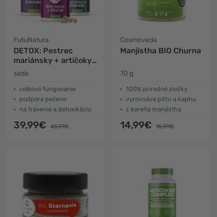
FutuNatura
Cosmoveda
DETOX: Pestrec
Manjistha BIO Churna
mariánsky + artičoky
+ riasy
sada
70 g
celkové fungovanie
100% prírodné zložky
podpora pečene
vyrovnáva pittu a kaphu
na trávenie a detoxikáciu
z koreňa manjistha
39,99€
14,99€
43,97€
15,99€