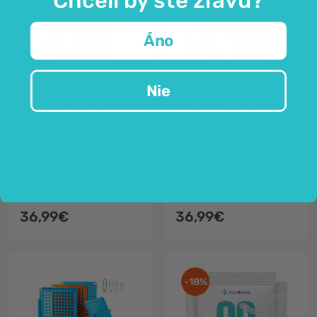
Áno
Nie
Extrakt manufaktur
Extrakt manufaktur
Prázdne kapsuly 2 -
Prázdne kapsuly 00 -
otvorené, vegánske
otvorené, vegánske
1000 kusov
1000 kusov
veľkosť 2
veľkosť 00
pre ľahšie užívanie
pre ľahšie užívanie
maskujú vôňu a chuť obsahu
maskujú vôňu a chuť obsahu
36,99€
36,99€
-18%