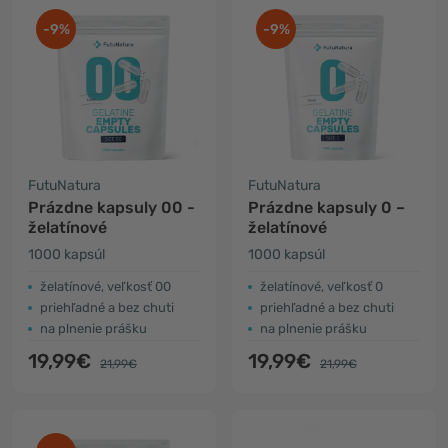
-9%
-9%
FutuNatura
FutuNatura
Prázdne kapsuly 00 -
Prázdne kapsuly 0 –
želatínové
želatínové
1000 kapsúl
1000 kapsúl
želatínové, veľkosť 00
želatínové, veľkosť 0
priehľadné a bez chuti
priehľadné a bez chuti
na plnenie prášku
na plnenie prášku
19,99€
19,99€
21,99€
21,99€