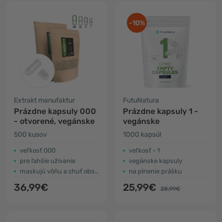
-10%
Extrakt manufaktur
FutuNatura
Prázdne kapsuly 000
Prázdne kapsuly 1 -
- otvorené, vegánske
vegánske
500 kusov
1000 kapsúl
veľkosť 000
veľkosť - 1
pre ľahšie užívanie
vegánske kapsuly
maskujú vôňu a chuť obsahu
na plnenie prášku
36,99€
25,99€
28,99€