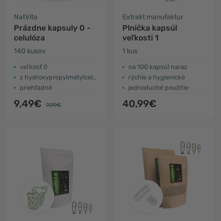
NatVita
Extrakt manufaktur
Prázdne kapsuly 0 -
Plnička kapsúl
celulóza
veľkosti 1
140 kusov
1 kus
veľkosť 0
na 100 kapsúl naraz
z hydroxypropylmetylcelulózy
rýchle a hygienické
priehľadné
jednoduché použitie
9,49€
40,99€
9,99€