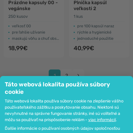
Prázdne kapsuly 00 -
Plnička kapsúl
vegánske
veľkosti 2
250 kusov
1 kus
veľkosť 00
pre 100 kapsúl naraz
pre ľahšie užívanie
rýchle a hygienické
maskujú vôňu a chuť obsahu
jednoduché použitie
18,99€
40,99€
1
2
Táto webová lokalita používa súbory
cookie
Táto webová lokalita používa súbory cookie na zlepšenie vášho
používateľského zážitku a poskytovanie obsahu. Niektoré sú
Spoločnosť
nevyhnutné na správne fungovanie stránky, iné sú voliteľné a
Informácie
môžu sa používať na prispôsobenie reklám -
viac informácií
.
Pripoj sa k nám
Ďalšie informácie o používaní osobných údajov spoločnosťou
Pomoc a objednávky