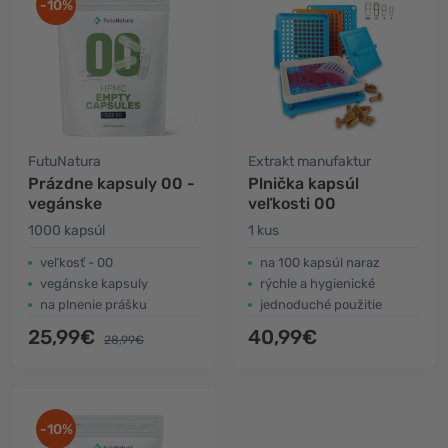
-10%
FutuNatura
Extrakt manufaktur
Prázdne kapsuly 00 -
Plnička kapsúl
vegánske
veľkosti 00
1000 kapsúl
1 kus
veľkosť - 00
na 100 kapsúl naraz
vegánske kapsuly
rýchle a hygienické
na plnenie prášku
jednoduché použitie
25,99€
40,99€
28,99€
-10%