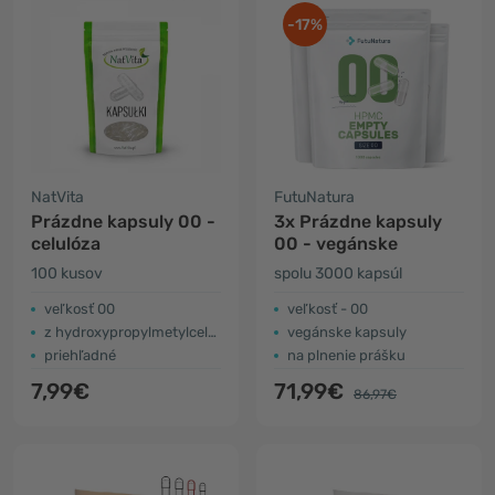
-17%
NatVita
FutuNatura
Prázdne kapsuly 00 -
3x Prázdne kapsuly
celulóza
00 - vegánske
100 kusov
spolu 3000 kapsúl
veľkosť 00
veľkosť - 00
z hydroxypropylmetylcelulózy
vegánske kapsuly
priehľadné
na plnenie prášku
7,99€
71,99€
86,97€