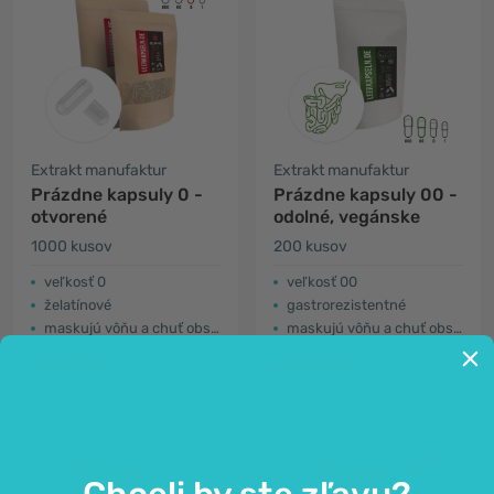
Extrakt manufaktur
Extrakt manufaktur
Prázdne kapsuly 0 -
Prázdne kapsuly 00 -
otvorené
odolné, vegánske
1000 kusov
200 kusov
veľkosť 0
veľkosť 00
želatínové
gastrorezistentné
maskujú vôňu a chuť obsahu
maskujú vôňu a chuť obsahu
30,99€
35,99€
Chceli by ste zľavu?