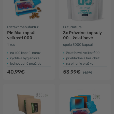
Extrakt manufaktur
FutuNatura
Plnička kapsúl
3x Prázdne kapsuly
veľkosti 000
00 - želatínové
1 kus
spolu 3000 kapsúl
na 100 kapsúl naraz
želatínové, veľkosť 00
rýchle a hygienické
priehľadné a bez chuti
jednoduché použitie
na plnenie prášku
40,99€
53,99€
65,97€