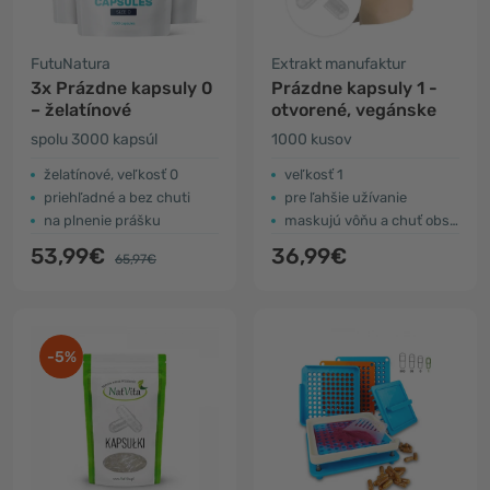
FutuNatura
Extrakt manufaktur
3x Prázdne kapsuly 0
Prázdne kapsuly 1 -
– želatínové
otvorené, vegánske
spolu 3000 kapsúl
1000 kusov
želatínové, veľkosť 0
veľkosť 1
priehľadné a bez chuti
pre ľahšie užívanie
na plnenie prášku
maskujú vôňu a chuť obsahu
53,99€
36,99€
65,97€
-5%