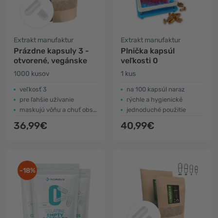
Extrakt manufaktur
Extrakt manufaktur
Prázdne kapsuly 3 -
Plnička kapsúl
otvorené, vegánske
veľkosti 0
1000 kusov
1 kus
veľkosť 3
na 100 kapsúl naraz
pre ľahšie užívanie
rýchle a hygienické
maskujú vôňu a chuť obsahu
jednoduché použitie
36,99€
40,99€
-18%