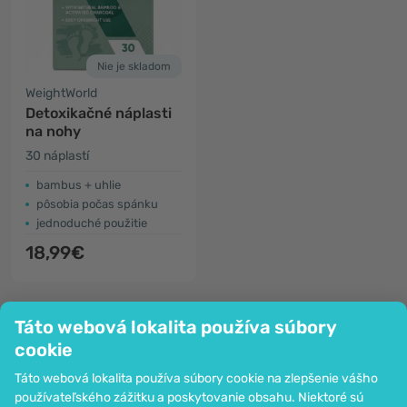
Nie je skladom
WeightWorld
Detoxikačné náplasti
na nohy
30 náplastí
bambus + uhlie
pôsobia počas spánku
jednoduché použitie
18,99€
Táto webová lokalita používa súbory
cookie
Táto webová lokalita používa súbory cookie na zlepšenie vášho
používateľského zážitku a poskytovanie obsahu. Niektoré sú