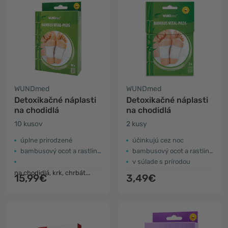
WUNDmed
WUNDmed
Detoxikačné náplasti
Detoxikačné náplasti
na chodidlá
na chodidlá
10 kusov
2 kusy
úplne prirodzené
účinkujú cez noc
bambusový ocot a rastlinné extrakty
bambusový ocot a rastlinné extrakty
v súlade s prírodou
na chodidlá, krk, chrbát...
15,99€
3,49€