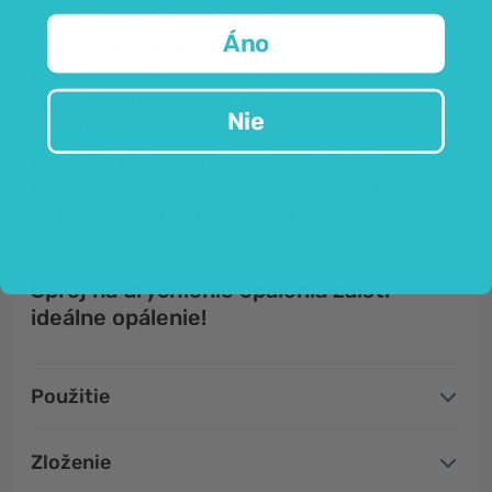
Pokožku tela je potrebné dobre
chrániť pred
Áno
slnečnými lúčmi
a pred následkami príliš dlhého
pobytu na slnku. Najmä v lete, keď je naozaj ťažké
vyhnúť sa slnku, je dobré postarať sa o optimálnu
Nie
ochranu.
Opaľovací krém v spreji s ochranným faktorom 30,
ktorý je
vodeodolný,
poskytuje
optimálnu ochranu a
chráni pokožku
pred škodlivými slnečnými lúčmi.
Sprej na urýchlenie opálenia zaistí
ideálne opálenie!
Použitie
Zloženie