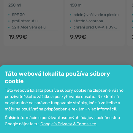
250 ml
150 ml
SPF 30
odolný voči vode a piesku
proti starnutiu
stredná ochrana
52% Aloe Vera gélu
chráni pred UV-A a UV-B žiarením
19,99€
9,99€
Táto webová lokalita používa súbory
Spoločnosť
cookie
Informácie
Táto webová lokalita používa súbory cookie na zlepšenie vášho
Pripoj sa k nám
používateľského zážitku a poskytovanie obsahu. Niektoré sú
Pomoc a objednávky
nevyhnutné na správne fungovanie stránky, iné sú voliteľné a
môžu sa používať na prispôsobenie reklám -
viac informácií
.
Ďalšie informácie o používaní osobných údajov spoločnosťou
Možnosť platby kartou. Zaručená ochrana osobných údajov
Google nájdete tu:
Google’s Privacy & Terms site
.
prostredníctvom šifrovania SSL.
Copyright © 2012 - 2026   |   Be Healthy Group d.o.o.