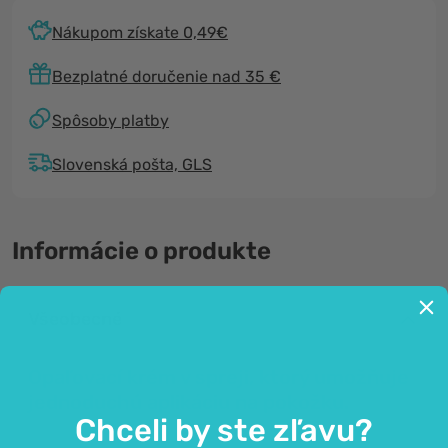
Nákupom získate 0,49€
Bezplatné doručenie nad 35 €
Spôsoby platby
Slovenská pošta, GLS
Informácie o produkte
Všeobecné
Opaľovací krém v spreji, ktorý umožňuje
jednoduchú aplikáciu na pokožku.
Chceli by ste zľavu?