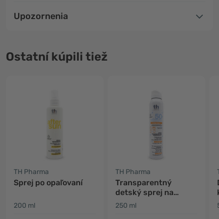
Upozornenia
Ostatní kúpili tiež
TH Pharma
TH Pharma
Sprej po opaľovaní
Transparentný
detský sprej na
opaľovanie SPF 50+
200 ml
250 ml