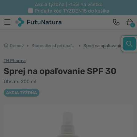
Akcia týždňa | -15% na všetko
Pridajte kód
TYZDEN15
do košíka
0
Domov
Starostlivosť pri opaľovaní
Sprej na opaľovanie SPF 30
TH Pharma
Sprej na opaľovanie SPF 30
Obsah: 200 ml
AKCIA TÝŽDŇA