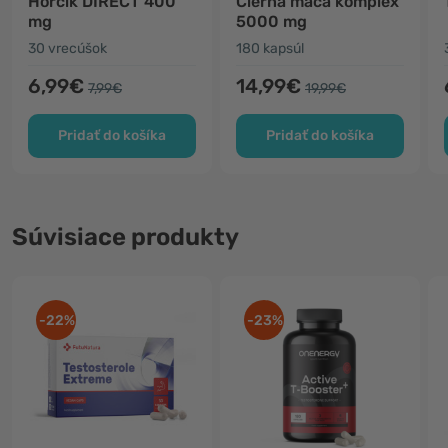
Horčík DIRECT 400
Čierna maca komplex
mg
5000 mg
30 vrecúšok
180 kapsúl
6,99€
14,99€
7,99€
19,99€
Pridať do košíka
Pridať do košíka
Súvisiace produkty
-22%
-23%