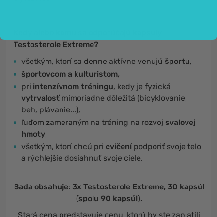
Kedy alebo komu sa odporúčajú kapsuly
Testosterole Extreme?
všetkým, ktorí sa denne aktívne venujú
športu
,
športovcom a kulturistom,
pri
intenzívnom tréningu
, kedy je fyzická
vytrvalosť
mimoriadne dôležitá (bicyklovanie,
beh, plávanie...),
ľuďom zameraným na tréning na rozvoj
svalovej
hmoty
,
všetkým, ktorí chcú pri
cvičení
podporiť svoje telo
a rýchlejšie dosiahnuť svoje ciele.
Sada obsahuje: 3x Testosterole Extreme, 30 kapsúl
(spolu 90 kapsúl).
Stará cena predstavuje cenu, ktorú by ste zaplatili