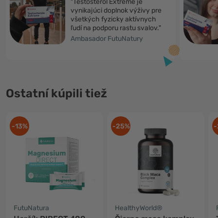
"Testosterol Extreme je
vynikajúci doplnok výživy pre
všetkých fyzicky aktívnych
ľudí na podporu rastu svalov."
Ambasador FutuNatury
Ostatní kúpili tiež
-13%
-25%
-
FutuNatura
HealthyWorld®