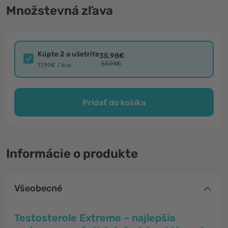
Množstevná zľava
Kúpte 2 a ušetrite
35,98€
53,94€
17,99€ / kus
Pridať do košíka
Informácie o produkte
Všeobecné
Testosterole Extreme – najlepšia