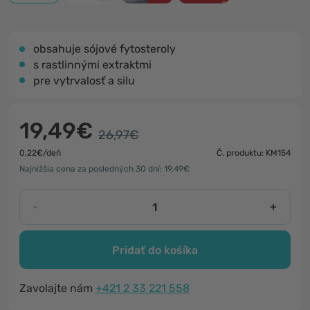
obsahuje sójové fytosteroly
s rastlinnými extraktmi
pre vytrvalosť a silu
19,49€
26,97€
0,22€/deň
Č. produktu: KM154
Najnižšia cena za posledných 30 dní: 19,49€
-
+
Pridať do košíka
Zavolajte nám
+421 2 33 221 558