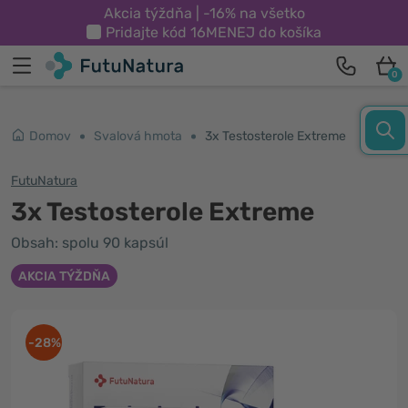
Akcia týždňa | -16% na všetko
Pridajte kód
16MENEJ
do košíka
0
Domov
Svalová hmota
3x Testosterole Extreme
FutuNatura
3x Testosterole Extreme
Obsah: spolu 90 kapsúl
AKCIA TÝŽDŇA
-28%