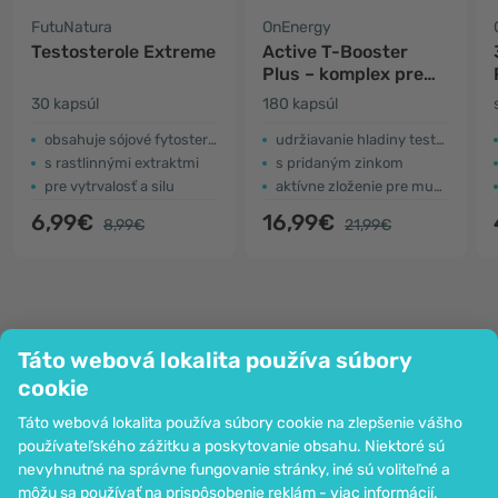
FutuNatura
OnEnergy
Testosterole Extreme
Active T-Booster
Plus – komplex pre
mužov
30 kapsúl
180 kapsúl
obsahuje sójové fytosteroly
udržiavanie hladiny testosterónu
s rastlinnými extraktmi
s pridaným zinkom
pre vytrvalosť a silu
aktívne zloženie pre mužskú silu
6,99€
16,99€
8,99€
21,99€
Táto webová lokalita používa súbory
Spoločnosť
cookie
Informácie
Táto webová lokalita používa súbory cookie na zlepšenie vášho
Pripoj sa k nám
používateľského zážitku a poskytovanie obsahu. Niektoré sú
Pomoc a objednávky
nevyhnutné na správne fungovanie stránky, iné sú voliteľné a
môžu sa používať na prispôsobenie reklám -
viac informácií
.