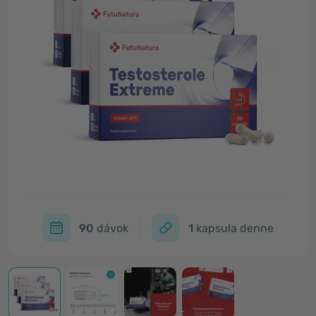
90
dávok
1
kapsula denne