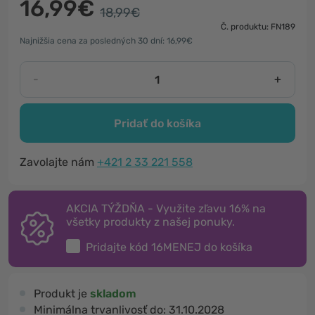
16,99€
18,99€
Č. produktu: FN189
Najnižšia cena za posledných 30 dní: 16,99€
-
+
Pridať do košíka
Zavolajte nám
+421 2 33 221 558
AKCIA TÝŽDŇA - Využite zľavu 16% na
všetky produkty z našej ponuky.
Pridajte kód
16MENEJ
do košíka
Produkt je
skladom
Minimálna trvanlivosť do:
31.10.2028