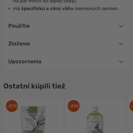
na pár minút do teplej vody),
má
špecifickú a silnú vôňu
neemových semien.
Použitie
Zloženie
Upozornenia
Ostatní kúpili tiež
-27%
-21%
-