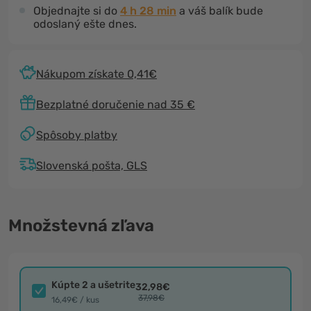
Objednajte si do
4 h 28 min
a váš balík bude
odoslaný ešte dnes.
Nákupom získate 0,41€
Bezplatné doručenie nad 35 €
Spôsoby platby
Slovenská pošta, GLS
Množstevná zľava
Kúpte 2 a ušetrite
32,98€
37,98€
16,49€ / kus