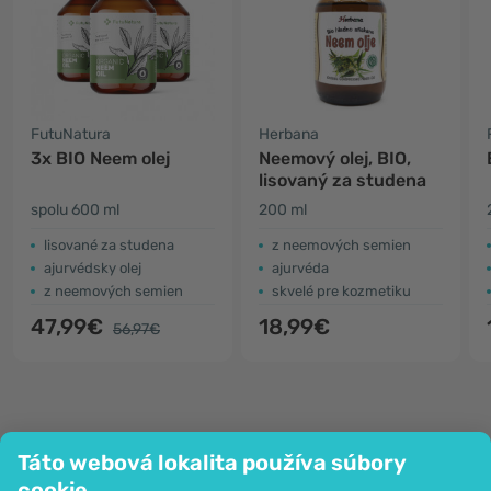
FutuNatura
Herbana
3x BIO Neem olej
Neemový olej, BIO,
lisovaný za studena
spolu 600 ml
200 ml
lisované za studena
z neemových semien
ajurvédsky olej
ajurvéda
z neemových semien
skvelé pre kozmetiku
47,99€
18,99€
56,97€
Táto webová lokalita používa súbory
Spoločnosť
cookie