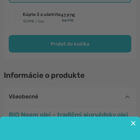
Kúpte 3 a ušetrite
47,97€
56,97€
15,99€ / kus
Pridať do košíka
Informácie o produkte
Všeobecné
BIO Neem olej - tradičný ajurvédsky olej
pre krásnu pleť a vlasy.