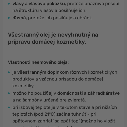
vlasy a vlasovú pokožku,
pretože priaznivo pôsobí
na štruktúru vlasov a posilňuje ich,
ďasná,
pretože ich posilňuje a chráni.
Všestranný olej je nevyhnutný na
prípravu domácej kozmetiky.
Vlastnosti neemového oleja:
je
všestranným doplnkom
rôznych kozmetických
produktov a vzácnou prísadou do domácej
kozmetiky,
možno ho použiť aj v
domácnosti a záhradkárstve
a na šampóny určené pre zvieratá,
pri izbovej teplote je v tekutom stave a pri nižších
teplotách (pod 21°C) začína tuhnúť - pri
opätovnom zahriatí sa opäť topí (možno ho vložiť