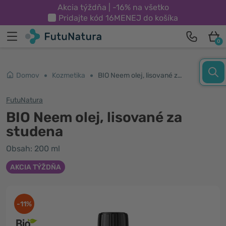
Akcia týždňa | -16% na všetko
Pridajte kód
16MENEJ
do košíka
0
Domov
Kozmetika
BIO Neem olej, lisované za studena
FutuNatura
BIO Neem olej, lisované za
studena
Obsah: 200 ml
AKCIA TÝŽDŇA
-11%