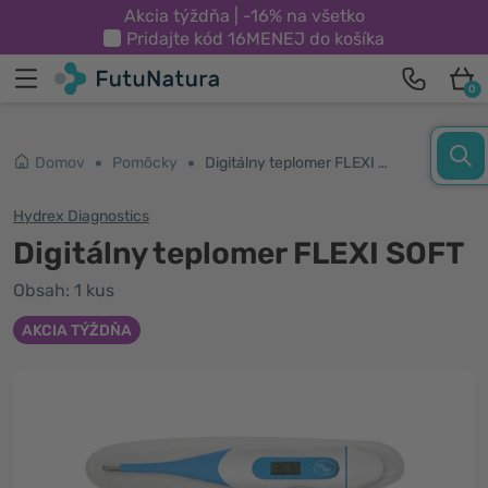
Akcia týždňa | -16% na všetko
Pridajte kód
16MENEJ
do košíka
0
Domov
Pomôcky
Digitálny teplomer FLEXI SOFT
Hydrex Diagnostics
Digitálny teplomer FLEXI SOFT
Obsah: 1 kus
AKCIA TÝŽDŇA