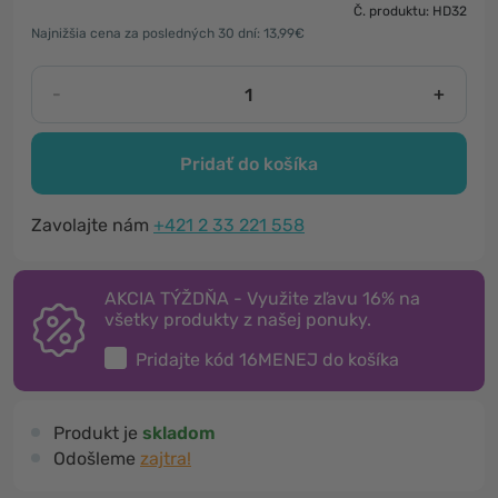
Č. produktu: HD32
Najnižšia cena za posledných 30 dní: 13,99€
-
+
Pridať do košíka
Zavolajte nám
+421 2 33 221 558
AKCIA TÝŽDŇA - Využite zľavu 16% na
všetky produkty z našej ponuky.
Pridajte kód
16MENEJ
do košíka
Produkt je
skladom
Odošleme
zajtra!