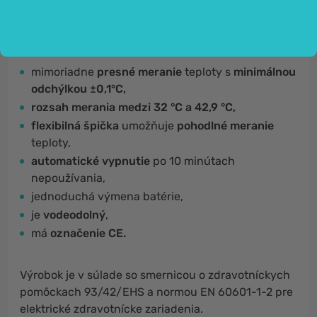
Výhody Digitálneho teplomera FLEXI SOFT:
mimoriadne
presné meranie
teploty s
minimálnou
odchýlkou ​​±0,1°C,
rozsah merania medzi 32 °C a 42,9 °C,
flexibilná špička
umožňuje
pohodlné meranie
teploty,
automatické vypnutie
po 10 minútach
nepoužívania,
jednoduchá výmena batérie,
je
vodeodolný
,
má
označenie CE.
Výrobok je v súlade so smernicou o zdravotníckych
pomôckach 93/42/EHS a normou EN 60601-1-2 pre
elektrické zdravotnícke zariadenia.