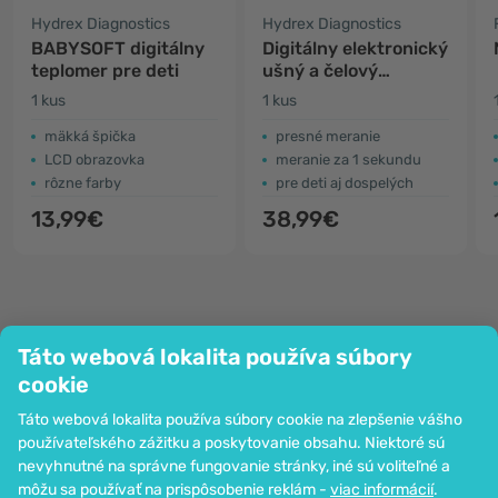
Hydrex Diagnostics
Hydrex Diagnostics
BABYSOFT digitálny
Digitálny elektronický
teplomer pre deti
ušný a čelový
teplomer
1 kus
1 kus
mäkká špička
presné meranie
LCD obrazovka
meranie za 1 sekundu
rôzne farby
pre deti aj dospelých
13,99€
38,99€
Táto webová lokalita používa súbory
Spoločnosť
cookie
Informácie
Táto webová lokalita používa súbory cookie na zlepšenie vášho
Pripoj sa k nám
používateľského zážitku a poskytovanie obsahu. Niektoré sú
Pomoc a objednávky
nevyhnutné na správne fungovanie stránky, iné sú voliteľné a
môžu sa používať na prispôsobenie reklám -
viac informácií
.