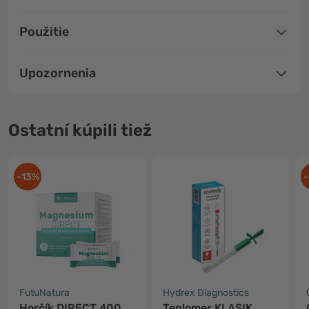
Použitie
Upozornenia
Ostatní kúpili tiež
-13%
-
FutuNatura
Hydrex Diagnostics
Horčík DIRECT 400
Teplomer KLASIK