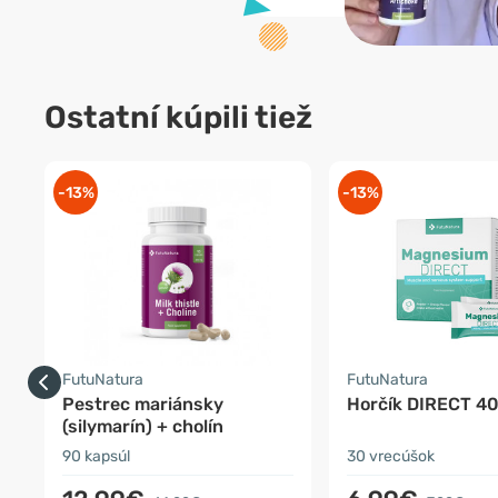
Ostatní kúpili tiež
-13%
-13%
FutuNatura
FutuNatura
Pestrec mariánsky
Horčík DIRECT 4
(silymarín) + cholín
90 kapsúl
30 vrecúšok