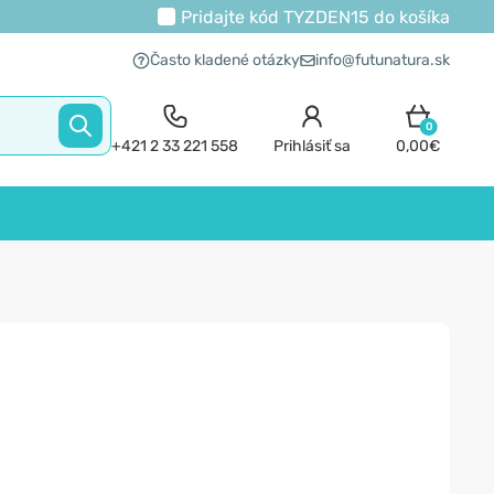
Pridajte kód
TYZDEN15
do košíka
Často kladené otázky
info@futunatura.sk
0
+421 2 33 221 558
Prihlásiť sa
0,00€