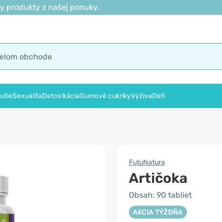
y produkty z našej ponuky.
utie
Sexualita
Detoxikácia
Gumové cukríky
Výživa
Deti
FutuNatura
Artičoka
Obsah: 90 tabliet
AKCIA TÝŽDŇA