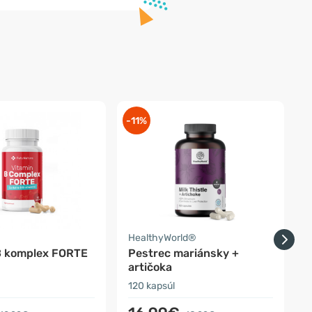
-11%
-
a
HealthyWorld®
F
B komplex FORTE
Pestrec mariánsky +
S
artičoka
120 kapsúl
3