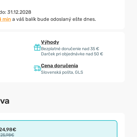
 do:
31.12.2028
4 min
a váš balík bude odoslaný ešte dnes.
Výhody
Bezplatné doručenie nad 35 €
Darček pri objednávke nad 50 €
Cena doručenia
Slovenská pošta, GLS
ava
24,98€
25,98€