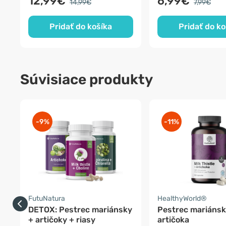
12,99€
6,99€
14,99€
7,99€
Pridať do košíka
Pridať do ko
Súvisiace produkty
-9%
-11%
FutuNatura
HealthyWorld®
DETOX: Pestrec mariánsky
Pestrec mariánsk
+ artičoky + riasy
artičoka