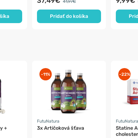
37,49€
9,99€
41,97€
šíka
Pridať do košíka
Pri
-11%
-22%
FutuNatura
FutuNatur
y +
3x Artičoková šťava
Statine A
cholester