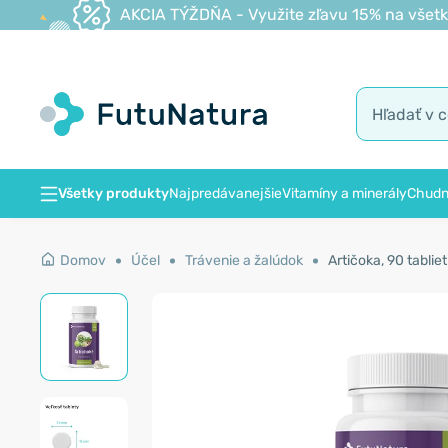
AKCIA TÝŽDŇA - Využite zľavu 15% na všetk
Všetky produkty
Najpredávanejšie
Vitamíny a minerály
Chudn
Domov
Účel
Trávenie a žalúdok
Artičoka, 90 tabliet