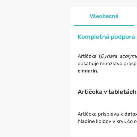
Všeobecné
Kompletná podpora p
Artičoka (
Cynara scolym
obsahuje množstvo prosp
cinnarín
.
Artičoka v tabletác
Artičoka prispieva k
detox
hladine lipidov v krvi, čo