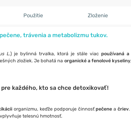
Použitie
Zloženie
ečene, trávenia a metabolizmu tukov.
us L.
) je bylinná trvalka, ktorá je stále viac
používaná a 
ešných zložiek. Je bohatá na
organické a fenolové kyseliny
h pre každého, kto sa chce detoxikovať!
ikácii
organizmu, keďže podporuje činnosť
pečene
a
čriev
.
 ovplyvňuje telesnú hmotnosť.