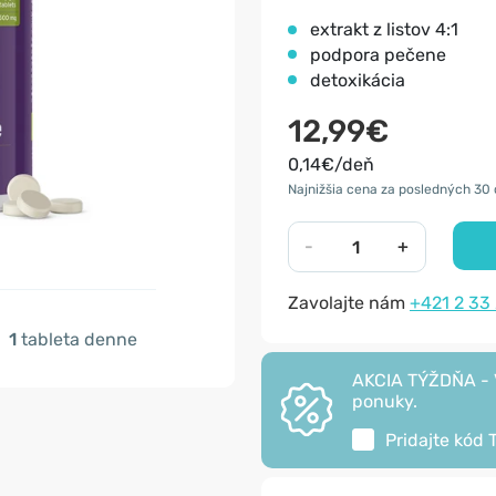
extrakt z listov 4:1
podpora pečene
detoxikácia
12,99€
0,14€/deň
Najnižšia cena za posledných 30 
-
+
Zavolajte nám
+421 2 33
1
tableta denne
AKCIA TÝŽDŇA - V
ponuky.
Pridajte kód