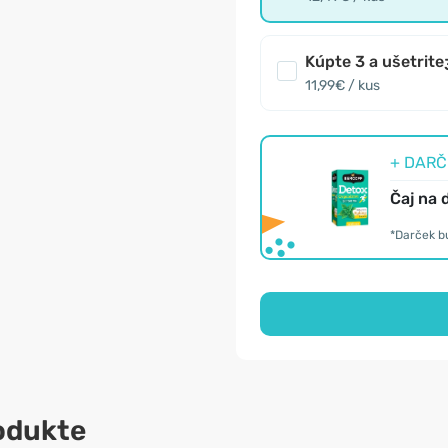
Kúpte 3 a ušetrite
11,99€ / kus
+ DARČE
Čaj na 
*Darček b
odukte