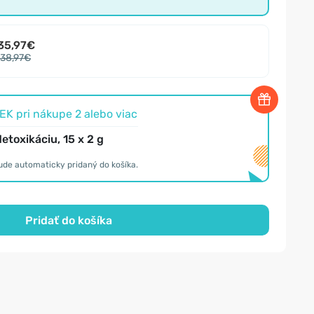
35,97€
38,97€
K pri nákupe 2 alebo viac
detoxikáciu, 15 x 2 g
ude automaticky pridaný do košíka.
Pridať do košíka