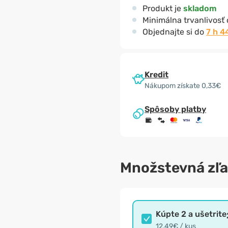
Produkt je
skladom
Minimálna trvanlivosť
Objednajte si do
7 h 4
Kredit
Nákupom získate 0,33€
Spôsoby platby
Množstevná zľ
Kúpte 2 a ušetrite
12,49€ / kus