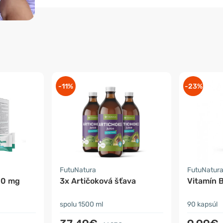
-11%
-23%
FutuNatura
FutuNatur
00 mg
3x Artičoková šťava
Vitamín 
spolu 1500 ml
90 kapsúl