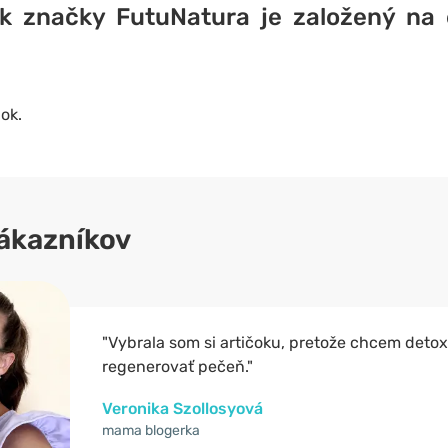
ok značky FutuNatura je založený na
ok.
ákazníkov
"Vybrala som si artičoku, pretože chcem detoxi
regenerovať pečeň."
Veronika Szollosyová
mama blogerka