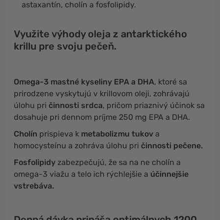
astaxantín, cholín a fosfolipidy.
Využite výhody oleja z antarktického
krillu pre svoju pečeň.
Omega-3 mastné kyseliny EPA a DHA
, ktoré sa
prirodzene vyskytujú v krillovom oleji, zohrávajú
úlohu pri
činnosti srdca
, pričom priaznivý účinok sa
dosahuje pri dennom príjme 250 mg EPA a DHA.
Cholín
prispieva k
metabolizmu tukov
a
homocysteínu a zohráva úlohu pri
činnosti pečene.
Fosfolipidy
zabezpečujú, že sa na ne cholín a
omega-3 viažu a telo ich rýchlejšie a
účinnejšie
vstrebáva.
Denná dávka prináša optimálnych 1200