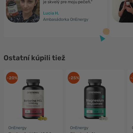
je skvelý pre moju pečeň."
Lucia H.
Ambasádorka OnEnergy
Ostatní kúpili tiež
-20%
-25%
-
OnEnergy
OnEnergy