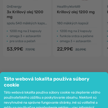
OnEnergy
HealthyWorld®
3x Krillový olej 1200
Krillový olej 1200 mg
mg
spolu 540 mäkkých kapsúl
180 mäkkých kapsúl
1200 mg na 2 kapsuly
1200 mg na 2 kapsuly
omega 3 + astaxantín
funkcia srdca a pečene
pre srdce a pečeň
omega 3 + astaxantín
53,99€
22,99€
77,97€
30,99€
Táto webová lokalita používa súbory
Spoločnosť
cookie
Informácie
Táto webová lokalita používa súbory cookie na zlepšenie vášho
Pripoj sa k nám
používateľského zážitku a poskytovanie obsahu. Niektoré sú
Pomoc a objednávky
nevyhnutné na správne fungovanie stránky, iné sú voliteľné a
môžu sa používať na prispôsobenie reklám -
viac informácií
.