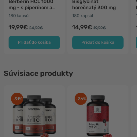
Berberín HCL 1000
Bisglycinát
mg - s piperínom a
horečnatý 300 mg
chrómom
180 kapsúl
180 kapsúl
19,99€
14,99€
24,99€
19,99€
Pridať do košíka
Pridať do košíka
Súvisiace produkty
-31%
-26%