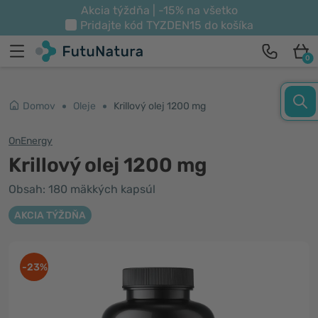
Akcia týždňa | -15% na všetko
Pridajte kód
TYZDEN15
do košíka
0
Domov
Oleje
Krillový olej 1200 mg
OnEnergy
Krillový olej 1200 mg
Obsah: 180 mäkkých kapsúl
AKCIA TÝŽDŇA
-23%