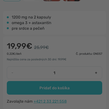
1200 mg na 2 kapsuly
omega 3 + astaxantín
pre srdce a pečeň
19,99€
25,99€
0,22€/deň
Č. produktu: ON057
Najnižšia cena za posledných 30 dní: 19,99€
-
+
Pridať do košíka
Zavolajte nám
+421 2 33 221 558