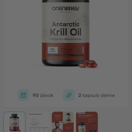
90
dávok
2
kapsuly denne