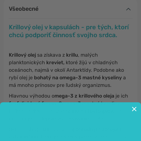
Všeobecné
Krillový olej v kapsulách - pre tých, ktorí
chcú podporiť činnosť svojho srdca.
Krillový olej
sa získava z
krillu
, malých
planktonických
kreviet,
ktoré žijú v chladných
oceánoch, najmä v okolí Antarktídy. Podobne ako
rybí olej je
bohatý na omega-3 mastné kyseliny
a
má mnoho prínosov pre ľudský organizmus.
Hlavnou výhodou o
mega-3 z krillového oleja
je ich
fosfolipidová forma
. Omega-3 mastné kyseliny v
krillovom oleji sú totiž
viazané na fosfolipidy,
čo
umožňuje ich
lepšie vstrebávanie
v tele.
Okrem toho je krillový olej aj
prírodným zdrojom
astaxantínu
, ktorý je dôležitý pre dlhú životnosť a