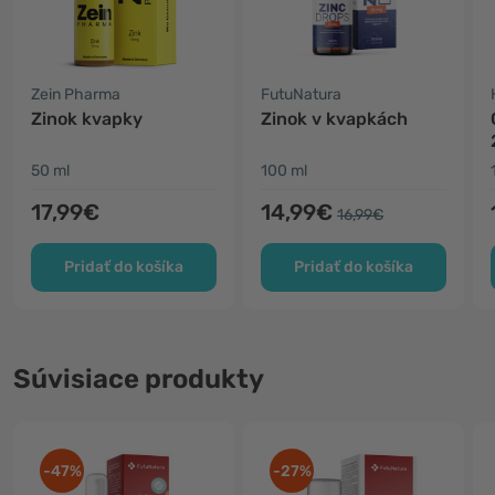
Zein Pharma
FutuNatura
Zinok kvapky
Zinok v kvapkách
50 ml
100 ml
17,99€
14,99€
16,99€
Pridať do košíka
Pridať do košíka
Súvisiace produkty
-47%
-27%