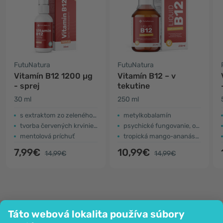
FutuNatura
FutuNatura
Vitamín B12 1200 µg
Vitamín B12 – v
- sprej
tekutine
30 ml
250 ml
s extraktom zo zeleného čaju a chrómom
metylkobalamín
tvorba červených krviniek a nervov
psychické fungovanie, odolnosť, energia
mentolová príchuť
tropická mango-ananásová príchuť
7,99€
10,99€
14,99€
14,99€
Táto webová lokalita používa súbory
Spoločnosť