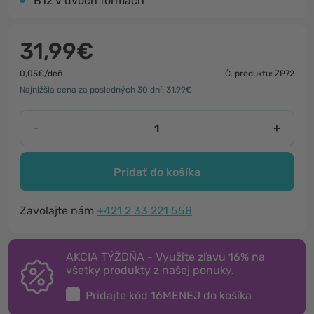
B12 v dvoch formách
31,99€
0,05€/deň
Č. produktu: ZP72
Najnižšia cena za posledných 30 dní: 31,99€
-
+
Pridať do košíka
Zavolajte nám
+421 2 33 221 558
AKCIA TÝŽDŇA - Využite zľavu 16% na
všetky produkty z našej ponuky.
Pridajte kód
16MENEJ
do košíka