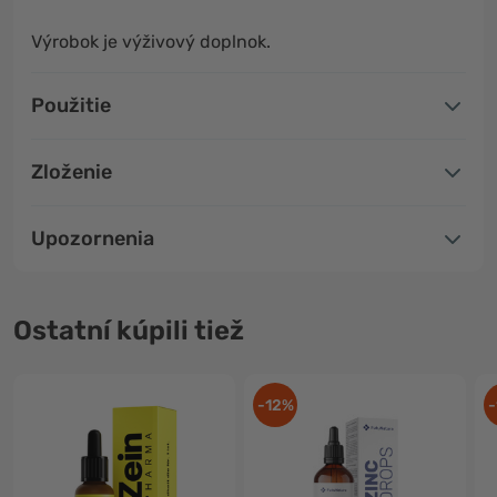
Výrobok je výživový doplnok.
Použitie
Zloženie
Upozornenia
Ostatní kúpili tiež
-12%
-