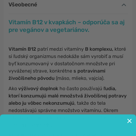
Všeobecné
Vitamín B12 v kvapkách – odporúča sa aj
pre vegánov a vegetariánov.
Vitamín B12
patrí medzi vitamíny
B komplexu,
ktoré
si ľudský organizmus nedokáže sám vyrobiť a musí
byť konzumovaný v dostatočnom množstve pri
vyváženej strave, konkrétne
s potravinami
živočíšneho pôvodu
(mäso, mlieko, vajcia).
Ako
výživový doplnok
ho často používajú
ľudia,
ktorí konzumujú malé množstvá živočíšnej potravy
alebo ju vôbec nekonzumujú
, takže do tela
nedostávajú správne množstvo vitamínu. Okrem
toho ho užívajú aj ľudia, ktorí chcú jeho vlastnosťami
podporiť svoje telo.
Vitamín B12 v kvapkách
značky
ZeinPharma
sa