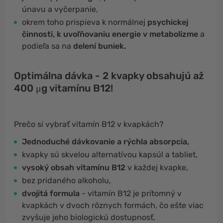
únavu a vyčerpanie,
okrem toho prispieva k normálnej
psychickej
činnosti, k uvoľňovaniu energie v metabolizme
a
podieľa sa na
delení buniek.
Optimálna dávka - 2 kvapky obsahujú až
400 μg vitamínu B12!
Prečo si vybrať vitamín B12 v kvapkách?
Jednoduché dávkovanie a rýchla absorpcia,
kvapky sú skvelou alternatívou kapsúl a tabliet,
vysoký obsah vitamínu B12
v každej kvapke,
bez pridaného alkoholu,
dvojitá formula​​
- vitamín B12 je prítomný v
kvapkách v dvoch rôznych formách, čo ešte viac
zvyšuje jeho biologickú dostupnosť.