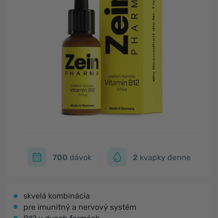
700
dávok
2
kvapky denne
skvelá kombinácia
pre imunitný a nervový systém