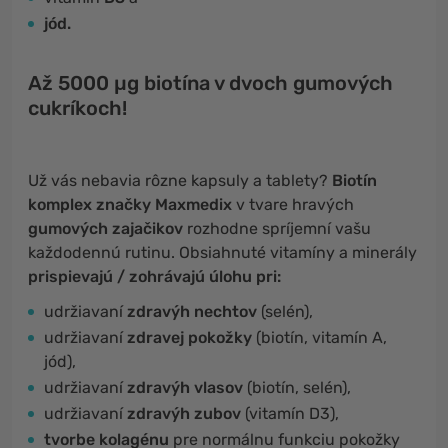
jód.
Až 5000 µg biotína v dvoch gumových
cukríkoch!
Už vás nebavia rôzne kapsuly a tablety?
Biotín
komplex značky Maxmedix
v tvare hravých
gumových zajačikov
rozhodne spríjemní vašu
každodennú rutinu. Obsiahnuté vitamíny a minerály
prispievajú / zohrávajú úlohu pri:
udržiavaní
zdravýh nechtov
(selén),
udržiavaní
zdravej pokožky
(biotín, vitamín A,
jód),
udržiavaní
zdravýh vlasov
(biotín, selén),
udržiavaní
zdravýh zubov
(vitamín D3),
tvorbe kolagénu
pre normálnu funkciu pokožky