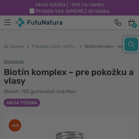
Akcia týždňa | -16% na všetko
Pridajte kód
16MENEJ
do košíka
0
Domov
Pokožka, vlasy, nechty
Biotín komplex – pre pokožku a vlasy
Maxmedix
Biotín komplex – pre pokožku a
vlasy
Obsah: 120 gumových cukríkov
AKCIA TÝŽDŇA
-6%