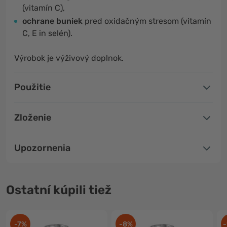
(vitamín C),
ochrane buniek
pred oxidačným stresom (vitamín
C, E in selén).
Výrobok je výživový doplnok.
Použitie
Zloženie
Upozornenia
Ostatní kúpili tiež
-7%
-8%
-