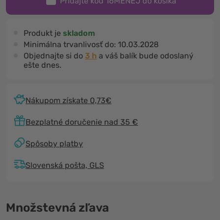
Pridajte kód
16MENEJ
do košíka
Produkt je
skladom
Minimálna trvanlivosť do:
10.03.2028
Objednajte si do
3 h
a váš balík bude odoslaný
ešte dnes.
Nákupom získate 0,73€
Bezplatné doručenie nad 35 €
Spôsoby platby
Slovenská pošta, GLS
Množstevná zľava