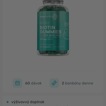
60
dávok
2
bonbóny denne
výživovvý doplnok