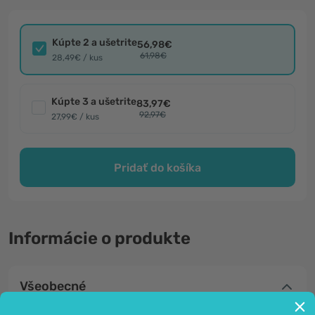
Kúpte 2 a ušetrite
56,98€
61,98€
28,49€ / kus
Kúpte 3 a ušetrite
83,97€
92,97€
27,99€ / kus
Pridať do košíka
Informácie o produkte
Všeobecné