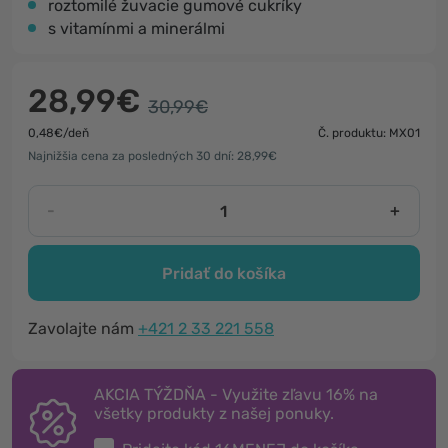
roztomilé žuvacie gumové cukríky
s vitamínmi a minerálmi
28,99€
30,99€
0,48€/deň
Č. produktu: MX01
Najnižšia cena za posledných 30 dní: 28,99€
-
+
Pridať do košíka
Zavolajte nám
+421 2 33 221 558
AKCIA TÝŽDŇA - Využite zľavu 16% na
všetky produkty z našej ponuky.