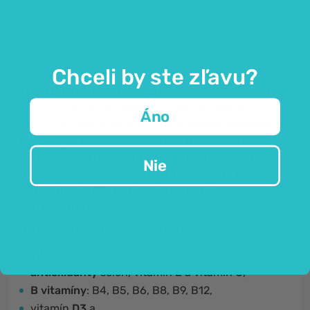
Biotín komplex – receptúra starostlivo
vybraných ingrediencií pre zdravú
pokožku, vlasy a nechty.
Chceli by ste zľavu?
Krása prichádza zvnútra, preto sa musíme starať o
to, čo dávame do tela, aby sme podporili našu
Áno
prirodzenú krásu. Tieto roztomilé
gumové cukríky
v
tvare zajačikov
obsahujú
vitamíny
a
minerály
, ktoré
pomáhajú udržiavať
zdravú pokožku, vlasy a
Nie
nechty
. Hviezdou ingrediencií je samozrejme
biotín
alebo
vitamín B7
, ktorý sa často používa v
doplnkoch krásy.
Okrem biotínu cukríky obsahujú aj:
vitamín A
antioxidanty
selén, vitamín E a vitamín C,
B vitamíny
: B4, B5, B6, B8, B9, B12,
vitamín
D3
a