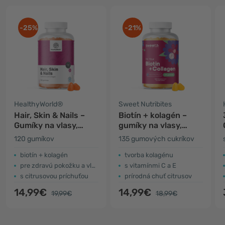
-25%
-21%
HealthyWorld®
Sweet Nutribites
Hair, Skin & Nails –
Biotín + kolagén –
Gumíky na vlasy,
gumíky na vlasy,
pokožku a nechty
pokožku a nechty
120 gumíkov
135 gumových cukríkov
biotín + kolagén
tvorba kolagénu
pre zdravú pokožku a vlasy
s vitamínmi C a E
s citrusovou príchuťou
prírodná chuť citrusov
14,99€
14,99€
19,99€
18,99€