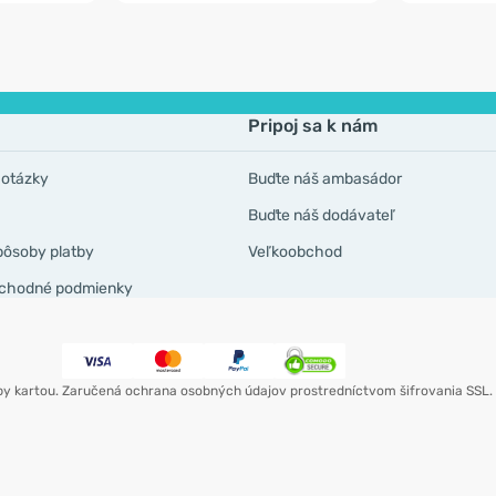
Pripoj sa k nám
 otázky
Buďte náš ambasádor
Buďte náš dodávateľ
pôsoby platby
Veľkoobchod
chodné podmienky
by kartou. Zaručená ochrana osobných údajov prostredníctvom šifrovania SSL.