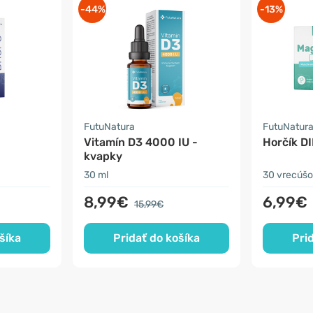
-44%
-13%
FutuNatura
FutuNatur
Vitamín D3 4000 IU -
Horčík D
kvapky
30 ml
30 vrecúšo
8,99€
6,99€
15,99€
šíka
Pridať do košíka
Pri