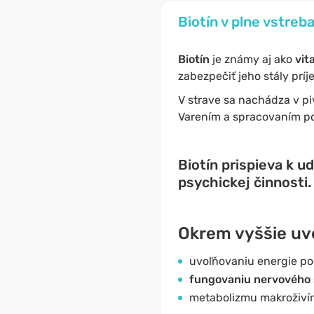
Biotín v plne vstreb
Biotín
je známy aj ako
vit
zabezpečiť jeho stály prí
V strave sa nachádza v piv
Varením a spracovaním pot
Biotín prispieva k u
psychickej činnosti.
Okrem vyššie uve
uvoľňovaniu energie po
fungovaniu nervového
metabolizmu makroživín