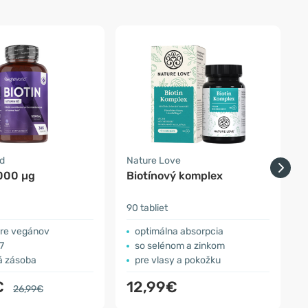
d
Nature Love
O
2000 µg
Biotínový komplex
B
90 tabliet
9
re vegánov
optimálna absorpcia
7
so selénom a zinkom
á zásoba
pre vlasy a pokožku
€
12,99€
26,99€