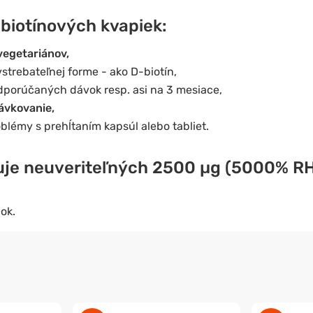
 biotínových kvapiek
:
vegetariánov,
vstrebateľnej forme - ako D-biotín,
dporúčaných dávok resp. asi na 3 mesiace,
ávkovanie,
blémy s prehĺtaním kapsúl alebo tabliet.
uje neuveriteľných 2500 µg (5000% RHP
ok.