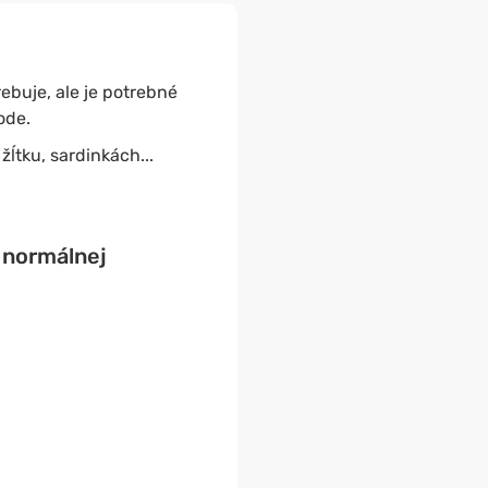
ebuje, ale je potrebné
ode.
žĺtku, sardinkách...
k
normálnej