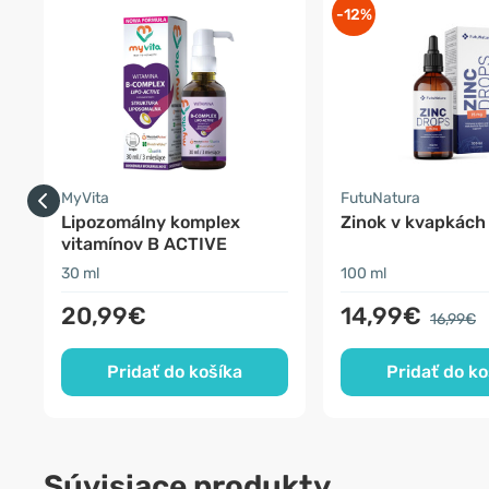
-12%
MyVita
FutuNatura
Lipozomálny komplex
Zinok v kvapkách
vitamínov B ACTIVE
30 ml
100 ml
20,99€
14,99€
16,99€
Pridať do košíka
Pridať do ko
Súvisiace produkty