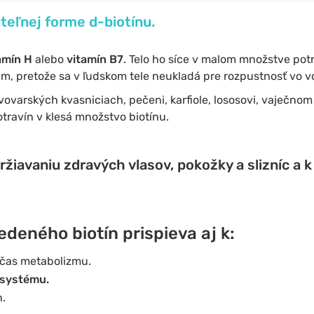
ateľnej forme d-biotínu.
amín H
alebo
vitamín B7
. Telo ho síce v malom množstve potr
jem, pretože sa v ľudskom tele neukladá pre rozpustnosť vo v
ovarských kvasniciach, pečeni, karfiole, lososovi, vaječnom 
ravín v klesá množstvo biotínu.
držiavaniu
zdravých vlasov, pokožky
a slizníc a 
deného biotín prispieva aj k:
čas metabolizmu.
 systému.
.