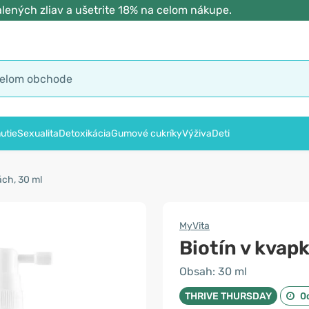
lených zliav a ušetrite 18% na celom nákupe.
utie
Sexualita
Detoxikácia
Gumové cukríky
Výživa
Deti
ách, 30 ml
MyVita
Biotín v kvap
Obsah: 30 ml
THRIVE THURSDAY
0