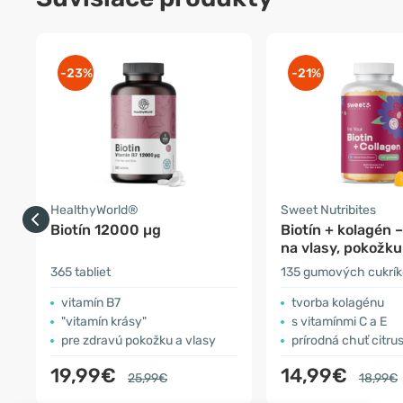
-23%
-21%
HealthyWorld®
Sweet Nutribites
Biotín 12000 µg
Biotín + kolagén 
na vlasy, pokožku
365 tabliet
135 gumových cukrí
vitamín B7
tvorba kolagénu
"vitamín krásy"
s vitamínmi C a E
pre zdravú pokožku a vlasy
prírodná chuť citru
19,99€
14,99€
25,99€
18,99€