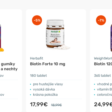
-5%
-7%
Herbafit
WeightWorl
– gumíky
Biotín Forte 10 mg
Biotín 1
 a nechty
kov
180 tabliet
365 tabliet
pre hustejšie vlasy
vhodné p
vysoká dávka
vitamín B
sov
krásna pokožka
celoročn
17,99€
24,99
18,99€