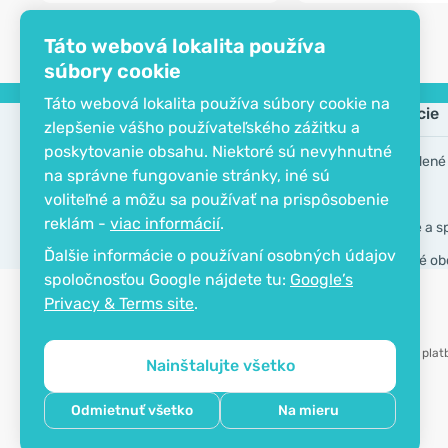
Táto webová lokalita používa
súbory cookie
Táto webová lokalita používa súbory cookie na
Spoločnosť
Informácie
zlepšenie vášho používateľského zážitku a
poskytovanie obsahu. Niektoré sú nevyhnutné
EKO certifikát
Často kladené
na správne fungovanie stránky, iné sú
Kontakt
Značky
voliteľné a môžu sa používať na prispôsobenie
reklám -
viac informácií
.
O spoločnosti
Doručenie a s
Ďalšie informácie o používaní osobných údajov
Všeobecné ob
spoločnosťou Google nájdete tu:
Google’s
Privacy & Terms site
.
Možnosť plat
Nainštalujte všetko
Copyright © 2012 - 2026   |   Be Healthy Group d.o.o.
Odmietnuť všetko
Na mieru