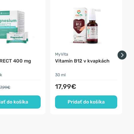
-
a
MyVita
H
IRECT 400 mg
Vitamín B12 v kvapkách
k
30 ml
3
17,99€
7,99€
dať do košíka
Pridať do košíka