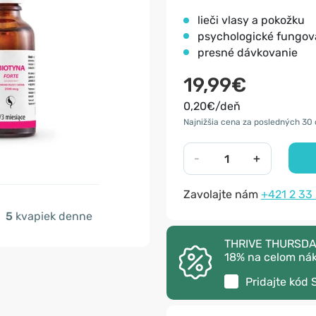
lieči vlasy a pokožku
psychologické fungov
presné dávkovanie
19,99€
0,20€/deň
Najnižšia cena za posledných 30 
-
+
Zavolajte nám
+421 2 33
5
kvapiek denne
THRIVE THURSDAY –
18% na celom ná
Pridajte kód