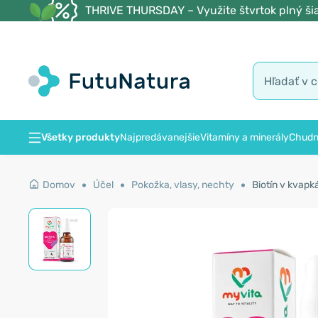
THRIVE THURSDAY – Využite štvrtok plný šia
Všetky produkty
Najpredávanejšie
Vitamíny a minerály
Chudn
Domov
Účel
Pokožka, vlasy, nechty
Biotín v kvapk