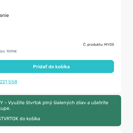
anie
Č. produktu: MY05
dní: 19,99€
Pridať do košíka
 221 558
 Využite štvrtok plný šialených zliav a ušetrite
kupe.
STVRTOK
do košíka