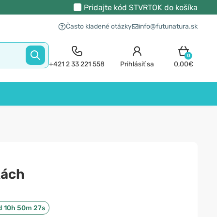
Pridajte kód
STVRTOK
do košíka
Často kladené otázky
info@futunatura.sk
0
+421 2 33 221 558
Prihlásiť sa
0,00€
kách
d 10h 50m 27s