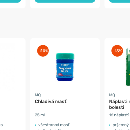
-20%
-15%
MQ
MQ
Chladivá masť
Náplasti 
bolesti
25 ml
16 náplastí
ka
všestranná masť
príjemný 