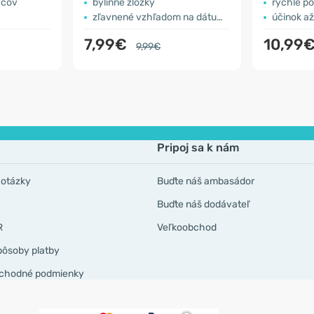
vcov
bylinné zložky
rýchle p
zľavnené vzhľadom na dátum spotreby
účinok až
7,99€
10,99
9,99€
Pripoj sa k nám
 otázky
Buďte náš ambasádor
Buďte náš dodávateľ
R
Veľkoobchod
pôsoby platby
chodné podmienky