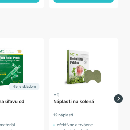
Nie je skladom
MQ
na úľavu od
Náplasti na kolená
N
12 náplastí
1
materiál
efektívne a trvácne