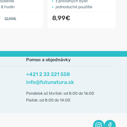
ôsobenie
z prírodných bylín
 8 hodín
jednoduché použitie
€
8,99€
12,99€
Pomoc a objednávky
+421 2 33 221 558
info@futunatura.sk
Pondelok až štvrtok: od 8:00 do 16:00
Piatok: od 8:00 do 14:00