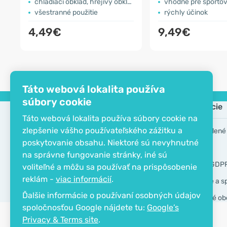
chladiaci obklad, hrejivý obklad
vhodné pre športo
všestranné použitie
rýchly účinok
4,49€
9,49€
Táto webová lokalita používa
súbory cookie
Spoločnosť
Informácie
Táto webová lokalita používa súbory cookie na
zlepšenie vášho používateľského zážitku a
EKO certifikát
Často kladené
poskytovanie obsahu. Niektoré sú nevyhnutné
Kontakt
Značky
na správne fungovanie stránky, iné sú
O spoločnosti
Nástroje GDP
voliteľné a môžu sa používať na prispôsobenie
reklám -
viac informácií
.
Doručenie a s
Ďalšie informácie o používaní osobných údajov
Všeobecné ob
spoločnosťou Google nájdete tu:
Google’s
Privacy & Terms site
.