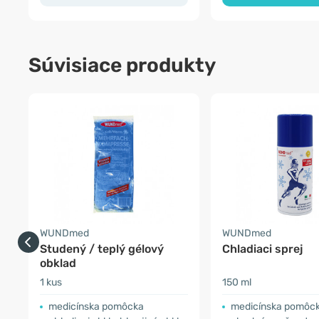
Súvisiace produkty
WUNDmed
WUNDmed
Studený / teplý gélový
Chladiaci sprej
obklad
1 kus
150 ml
medicínska pomôcka
medicínska pomôc