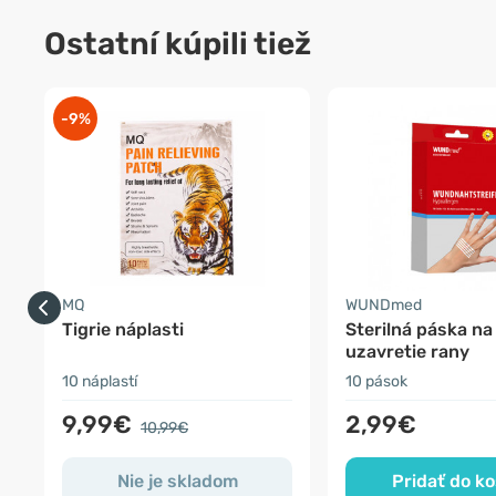
Ostatní kúpili tiež
-9%
MQ
WUNDmed
Tigrie náplasti
Sterilná páska na
uzavretie rany
10 náplastí
10 pások
9,99€
2,99€
10,99€
Nie je skladom
Pridať do ko