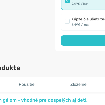
7,49€ / kus
Kúpte 3 a ušetrite
6,49€ / kus
odukte
Použitie
Zloženie
im gélom - vhodné
pre dospelých aj deti.