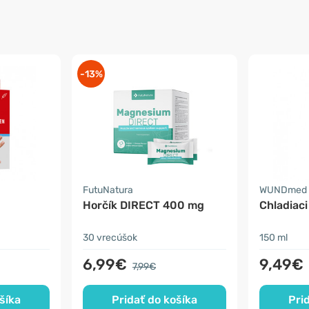
-13%
FutuNatura
WUNDmed
Horčík DIRECT 400 mg
Chladiaci
30 vrecúšok
150 ml
6,99€
9,49€
7,99€
šíka
Pridať do košíka
Pri