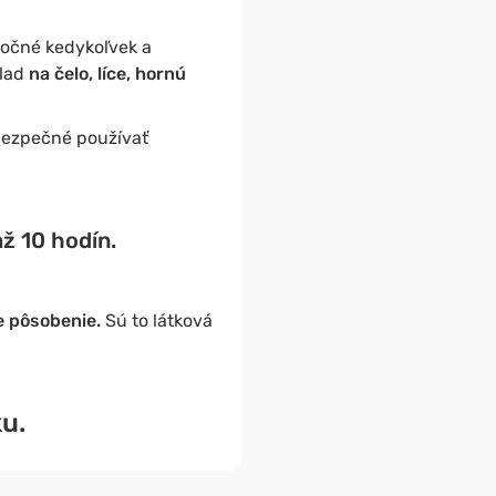
točné kedykoľvek a
klad
na čelo, líce, hornú
 bezpečné používať
až 10 hodín.
e pôsobenie.
Sú to látková
u.