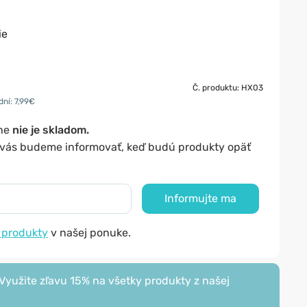
ie
Č. produktu: HX03
ní: 7,99€
lne
nie je skladom.
y vás budeme informovať, keď budú produkty opäť
Informujte ma
 produkty
v našej ponuke.
yužite zľavu 15% na všetky produkty z našej