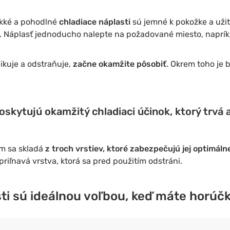
äkké a pohodlné
chladiace náplasti
sú jemné k pokožke a uži
e. Náplasť jednoducho nalepte na požadované miesto, naprí
likuje a odstraňuje,
začne okamžite pôsobiť
. Okrem toho je
poskytujú
okamžitý
chladiaci účinok, ktorý trvá 
om sa skladá
z troch vrstiev, ktoré zabezpečujú jej optimáln
priľnavá vrstva, ktorá sa pred použitím odstráni.
ti sú ideálnou voľbou,
keď máte horúčk