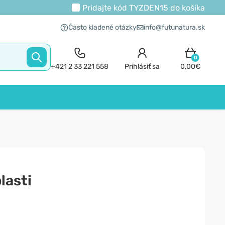
Pridajte kód
TYZDEN15
do košíka
Často kladené otázky
info@futunatura.sk
0
+421 2 33 221 558
Prihlásiť sa
0,00€
lasti