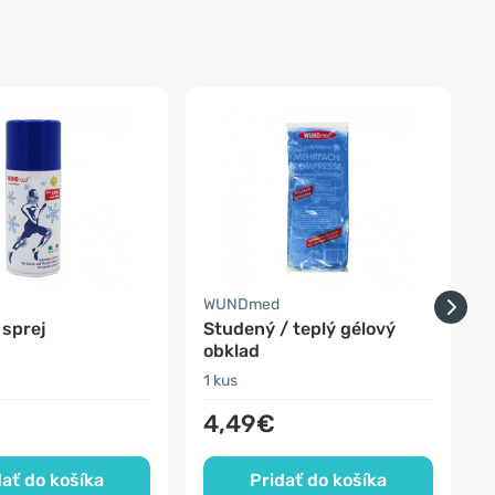
-
WUNDmed
 sprej
Studený / teplý gélový
N
obklad
b
1 kus
1
4,49€
dať do košíka
Pridať do košíka