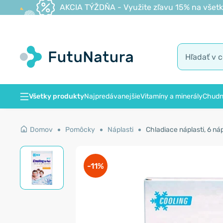
AKCIA TÝŽDŇA - Využite zľavu 15% na všetk
Všetky produkty
Najpredávanejšie
Vitamíny a minerály
Chudn
Domov
Pomôcky
Náplasti
Chladiace náplasti, 6 náp
-11%