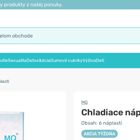
y produkty z našej ponuky.
utie
Sexualita
Detoxikácia
Gumové cukríky
Výživa
Deti
lastí
MQ
Chladiace náp
Obsah: 6 náplastí
AKCIA TÝŽDŇA