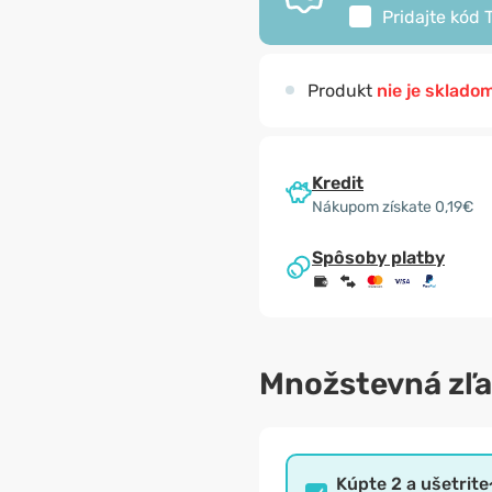
Pridajte kód
Produkt
nie je sklado
Kredit
Nákupom získate 0,19€
Spôsoby platby
Množstevná zľ
Kúpte 2 a ušetrite