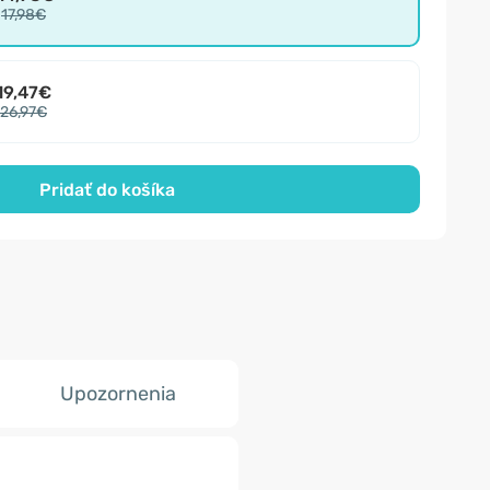
17,98€
19,47€
26,97€
Pridať do košíka
Upozornenia