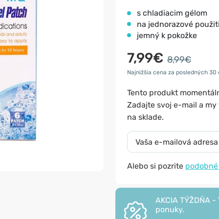
s chladiacim gélom
na jednorazové použit
jemný k pokožke
7,99€
8,99€
Najnižšia cena za posledných 30 d
Tento produkt momentá
Zadajte svoj e-mail a m
na sklade.
Alebo si pozrite
podobné
AKCIA TÝŽDŇA - V
ponuky.