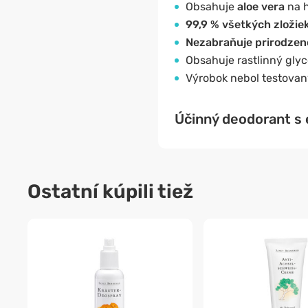
Obsahuje
aloe vera
na h
99,9 % všetkých zložie
Nezabraňuje prirodzene
Obsahuje rastlinný glyc
Výrobok nebol testovan
Účinný deodorant s é
Ostatní kúpili tiež