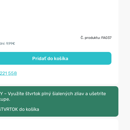
Č. produktu: FA037
dní: 9,99€
Pridať do košíka
 221 558
 Využite štvrtok plný šialených zliav a ušetrite
kupe.
STVRTOK
do košíka