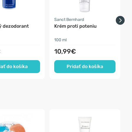
Sanct Bernhard
T
ý dezodorant
Krém proti poteniu
S
100 ml
1
€
10,99€
dať do košíka
Pridať do košíka