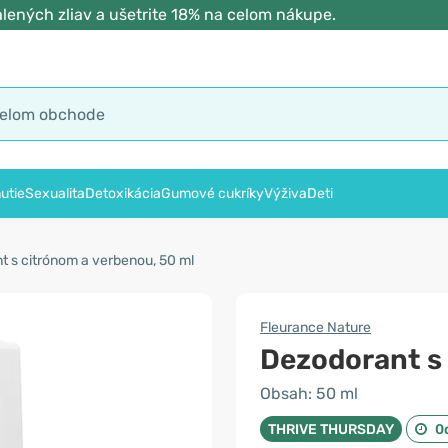
lených zliav a ušetrite 18% na celom nákupe.
utie
Sexualita
Detoxikácia
Gumové cukríky
Výživa
Deti
 s citrónom a verbenou, 50 ml
Fleurance Nature
Dezodorant s
Obsah: 50 ml
THRIVE THURSDAY
0