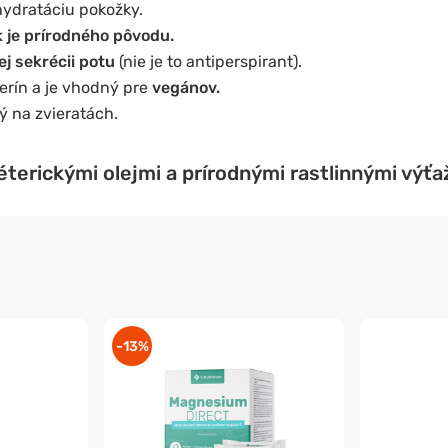
ydratáciu pokožky.
k je prírodného pôvodu.
j sekrécii potu
(nie je to antiperspirant).
erín a je vhodný pre
vegánov.
ý na zvieratách.
terickými olejmi a prírodnými rastlinnými výťa
-13%