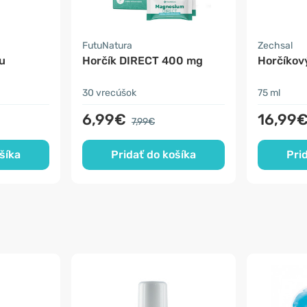
FutuNatura
Zechsal
u
Horčík DIRECT 400 mg
Horčíkov
30 vrecúšok
75 ml
6,99€
16,99
7,99€
šíka
Pridať do košíka
Pri