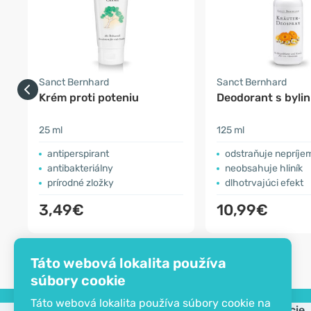
Sanct Bernhard
Sanct Bernhard
Krém proti poteniu
Deodorant s byli
25 ml
125 ml
antiperspirant
odstraňuje nepríjemné pachy priro
antibakteriálny
neobsahuje hliník
prírodné zložky
dlhotrvajúci efekt
3,49€
10,99€
Táto webová lokalita používa
súbory cookie
Táto webová lokalita používa súbory cookie na
Spoločnosť
Informácie