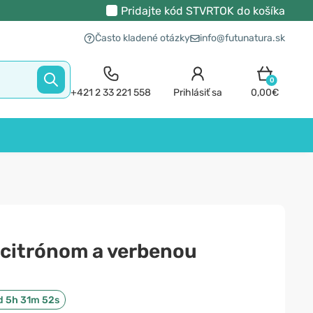
Pridajte kód
STVRTOK
do košíka
Často kladené otázky
info@futunatura.sk
0
+421 2 33 221 558
Prihlásiť sa
0,00€
 citrónom a verbenou
d 5h 31m 51s