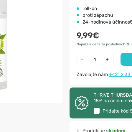
roll-on
proti zápachu
24-hodinová účinnosť
9,99€
Najnižšia cena za posledných 30 
-
+
Zavolajte nám
+421 2 33
THRIVE THURSDAY –
18% na celom ná
Pridajte kód
Produkt je
skladom