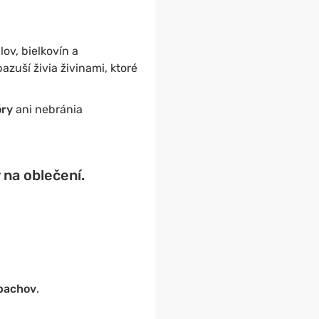
ov, bielkovín a
azuší živia živinami, ktoré
óry
ani nebránia
 na oblečení.
 pachov
.