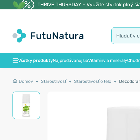
THRIVE THURSDAY – Využite štvrtok plný šia
Všetky produkty
Najpredávanejšie
Vitamíny a minerály
Chudn
Domov
Starostlivosť
Starostlivosť o telo
Dezodorant