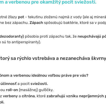
m a verbenou pre okamžitý pocit sviežosti.
otné žľazy
pot
- tekutinu zloženú najmä z vody (ale aj minerál
ajne bez zápachu.
Zápach
spôsobujú baktérie, ktoré sa v podp
dezodoranty)
pôsobia proti zápachu tak, že
neupchávajú p
 sú to antiperspiranty).
ktorý sa rýchlo vstrebáva a nezanecháva škvrny
rónom a verbenou ideálnou voľbou práve pre vás?
 účinnosť
a pocit
sviežosti.
cou
roll-on
(masážnej) guľôčky.
 z
verbeny
a
citróna
, ktoré
zabraňujú vzniku nepríjemných
li.