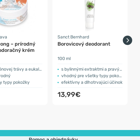
rava
Sanct Bernhard
F
rong – prírodný
Borovicový deodorant
zodoračný krém
100 ml
1
novej trávy a eukalyptu
s bylinnými extraktmi a pravým borovicovým olejom
írodný
vhodný pre všetky typy pokožky
ky typy pokožky
efektívny a dlhotrvajúci účinok
13,99€
Pomoc a objednávky