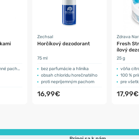
Zechsal
Zdrava Na
nkami
Horčíkový dezodorant
Fresh St
ílový de
75 ml
25 g
dzeným spôsobom
bez parfumácie a hliníka
vôňa citró
obsah chloridu horečnatého
100 % pr
proti nepríjemným pachom
pre všet
16,99€
17,99€
Pripoj sa k nám