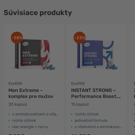
Súvisiace produkty
-38%
-23%
Erefit®
Erefit®
Men Extreme –
INSTANT STRONG –
komplex pre mužov
Performance Boost,
komplex pre mužov
20 kapsúl
15 kapsúl
s aminokyselinami a vitamínmi
rýchly účinok
rýchly účinok
jedinečná formula
viac energie + nervy
s vitamínmi a aminokyselinami