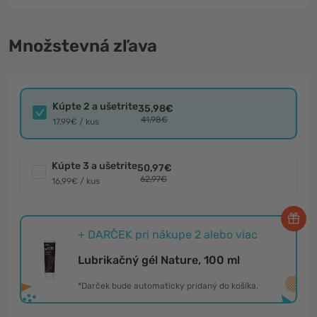
Množstevná zľava
Kúpte 2 a ušetrite
35,98€
41,98€
17,99€ / kus
Kúpte 3 a ušetrite
50,97€
62,97€
16,99€ / kus
+ DARČEK pri nákupe 2 alebo viac
Lubrikačný gél Nature, 100 ml
*Darček bude automaticky pridaný do košíka.