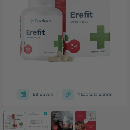
60
dávok
1
kapsula denne