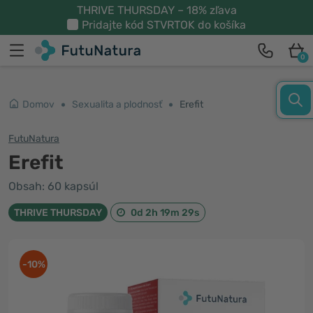
THRIVE THURSDAY – 18% zľava
Pridajte kód
STVRTOK
do košíka
0
Domov
Sexualita a plodnosť
Erefit
FutuNatura
Erefit
Obsah: 60 kapsúl
THRIVE THURSDAY
0d 2h 19m 29s
-10%