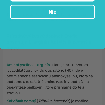
najprv len zažmúria oči, až kým sa problémy nie sú
natoľko vážne, že úplne zhoršia kvalitu ich života.
Nie
Toto je často tabuizovaná téma
a ľudia o nej
málokedy a neradi otvorene hovoria.
Prírodný výžvový doplnok Erefit
obsahuje L-arginín, kotvičník zemný a
macu.
Aminokyselina L-arginín
, ktorá je prekurzorom
vazodilatátora, oxidu dusnatého (NO). Ide o
podmienečne esenciálnu aminokyselinu, ktorá sa
podobne ako ostatné aminokyseliny podieľa na
biosyntéze bielkovín, ktoré prijímame do tela
stravou.
Kotvičník zemný
(
Tribulus terrestris
) je rastlina,