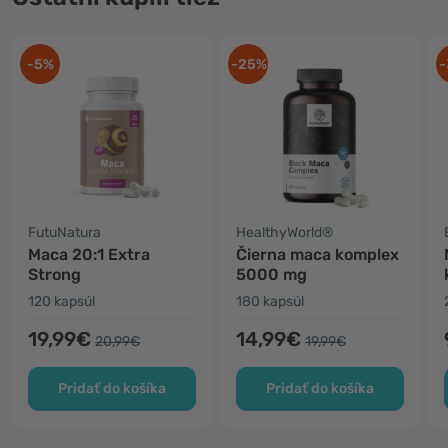
-5%
-25%
-
FutuNatura
HealthyWorld®
Maca 20:1 Extra
Čierna maca komplex
Strong
5000 mg
120 kapsúl
180 kapsúl
19,99€
14,99€
20,99€
19,99€
Pridať do košíka
Pridať do košíka