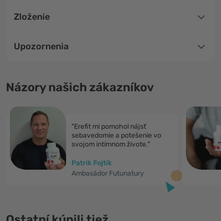
Zloženie
Upozornenia
Názory našich zákazníkov
"Erefit mi pomohol nájsť
sebavedomie a potešenie vo
svojom intímnom živote."
Patrik Fojtík
Ambasádor Futunatury
Ostatní kúpili tiež