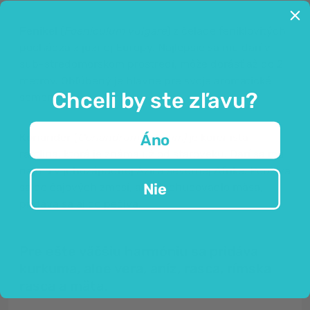
Fenikel
(
Foeniculum vulgare
) z čeľade feniklovitých
pochádza z južnej Európy. Najlepšie sa mu darí v
sub-stredomorskom prostredí, môže dorásť až do 2
metrov. Obľúbený je hlavne pre svoje aromatické
Chceli by ste zľavu?
semená.
Koriander
(
Coriandrum sativum)
je korenistá
Áno
rastlina, ktorá je známa už od staroveku. Darí sa mu
najmä v juhozápadnej Ázii a severnej Afrike. Používa
Nie
sa do čajových zmesí, ako dochucovadlo mäsa,
pridáva sa aj do pečiva.
Pre ešte väčšiu harmóniu sa pridáva
kurkuma, aloe vera, aníz, rasca, rímska
rasca a mäta.