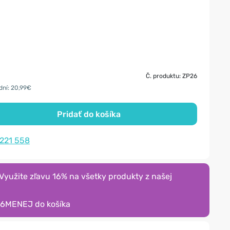
Č. produktu: ZP26
dní: 20,99€
Pridať do košíka
 221 558
yužite zľavu 16% na všetky produkty z našej
16MENEJ
do košíka