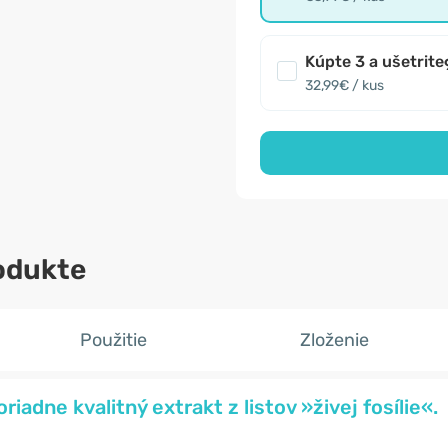
Kúpte 3 a ušetrite
32,99€ / kus
odukte
Použitie
Zloženie
iadne kvalitný extrakt z listov »živej fosílie«.