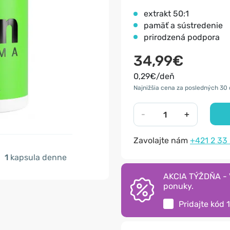
extrakt 50:1
pamäť a sústredenie
prirodzená podpora
34,99€
0,29€/deň
Najnižšia cena za posledných 30 
-
+
Zavolajte nám
+421 2 33
1
kapsula denne
AKCIA TÝŽDŇA - V
ponuky.
Pridajte kód