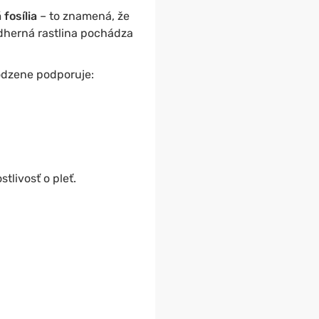
 fosília
– to znamená, že
ádherná rastlina pochádza
rodzene podporuje:
tlivosť o pleť.