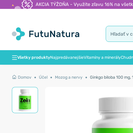
AKCIA TÝŽDŇA - Využite zľavu 16% na všetk
Všetky produkty
Najpredávanejšie
Vitamíny a minerály
Chudn
Domov
Účel
Mozog a nervy
Ginkgo biloba 100 mg, 