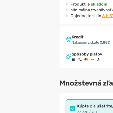
Produkt je
skladom
Minimálna trvanlivosť
Objednajte si do
8 h 3
Kredit
Nákupom získate 0,88€
Spôsoby platby
Množstevná zľ
Kúpte 2 a ušetrite
33,99€ / kus