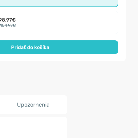
98,97€
104,97€
Pridať do košíka
Upozornenia