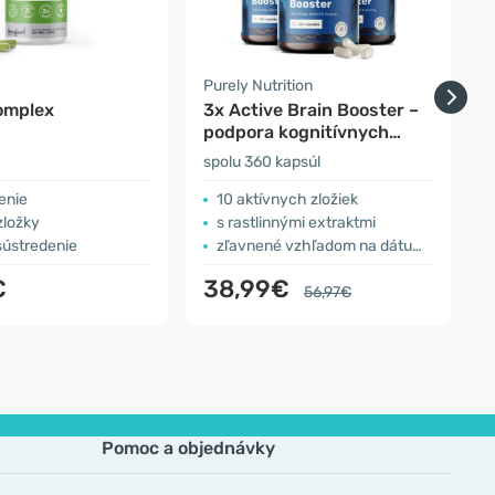
Purely Nutrition
G
omplex
3x Active Brain Booster –
G
podpora kognitívnych
funkcií
spolu 360 kapsúl
6
enie
10 aktívnych zložiek
zložky
s rastlinnými extraktmi
sústredenie
zľavnené vzhľadom na dátum spotreby
€
38,99€
56,97€
Pomoc a objednávky