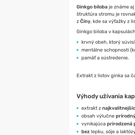
Ginkgo biloba
je známe aj
štruktúra stromu je rovna
z
Číny
, kde sa výťažky z l
Ginkgo biloba v kapsulác
krvný obeh, ktorý súvis
mentálne schopnosti (ko
pamäť a sústredenie.
Extrakt z listov ginka sa 
Výhody užívania kaps
extrakt z
najkvalitnejšíc
obsah výlučne
prírodný
vynikajúca
prirodzená 
bez
lepku, sóje a laktóz