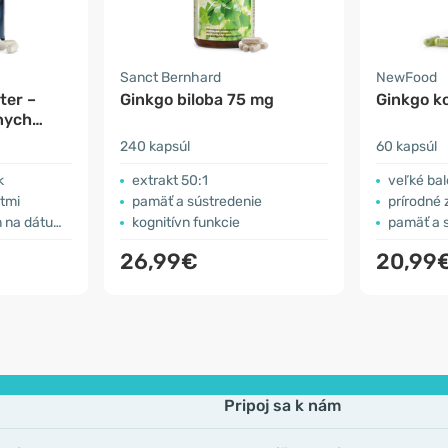
Sanct Bernhard
NewFood
ter –
Ginkgo biloba 75 mg
Ginkgo k
nych
240 kapsúl
60 kapsúl
k
extrakt 50:1
veľké bal
ktmi
pamäť a sústredenie
prírodné 
um spotreby
kognitívn funkcie
pamäť a 
26,99€
20,99
Pripoj sa k nám