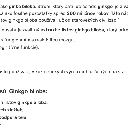
 ako
ginko biloba
. Strom, ktorý patrí do čeľade
ginkgo
, je
živá
ká ako fosílne pozostatky spred
200 miliónov rokov
. Táto n
istov ginkgo biloba používali už od starovekých civilizácií.
h obsahuje kvalitný
extrakt z listov ginkgo biloba
, ktorý pri
í s fungovaním a reaktivitou mozgu,
gnitívne funkcie),
často používa aj v kozmetických výrobkoch určených na staros
úl Ginkgo biloba:
h listov ginkgo biloba,
ch zložiek,
podpora tela,
y