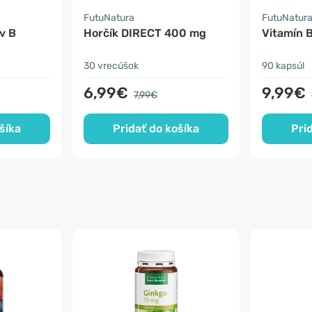
FutuNatura
FutuNatur
v B
Horčík DIRECT 400 mg
Vitamín 
30 vrecúšok
90 kapsúl
6,99€
9,99€
7,99€
šíka
Pridať do košíka
Pri