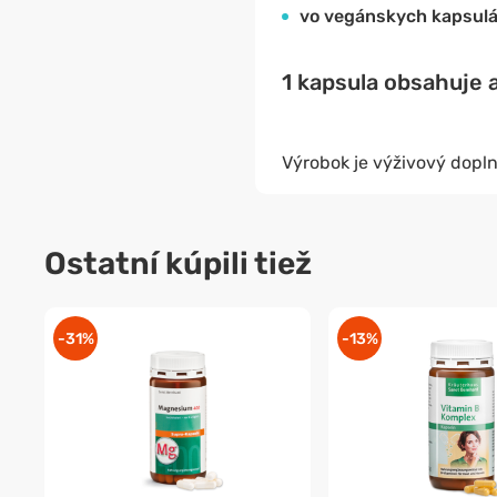
vo vegánskych kapsulá
1 kapsula obsahuje a
Výrobok je výživový dopln
Ostatní kúpili tiež
-31%
-13%