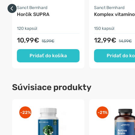
Sanct Bernhard
Sanct Bernhard
Horčík SUPRA
Komplex vitamíno
120 kapsúl
150 kapsúl
10,99€
12,99€
15,99€
14,99€
Pridať do košíka
Pridať do ko
Súvisiace produkty
-22%
-21%