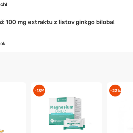
ch!
ž 100 mg extraktu z listov ginkgo biloba!
ok.
-13%
-23%