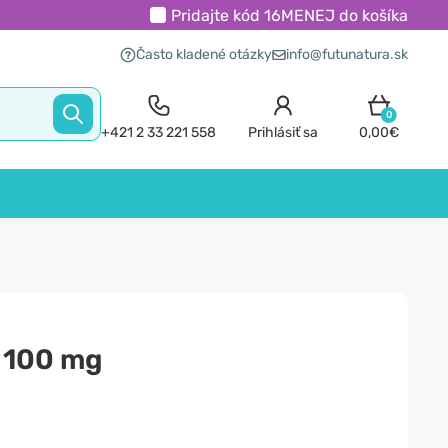
Pridajte kód
16MENEJ
do košíka
Často kladené otázky
info@futunatura.sk
0
+421 2 33 221 558
Prihlásiť sa
0,00€
a 100 mg