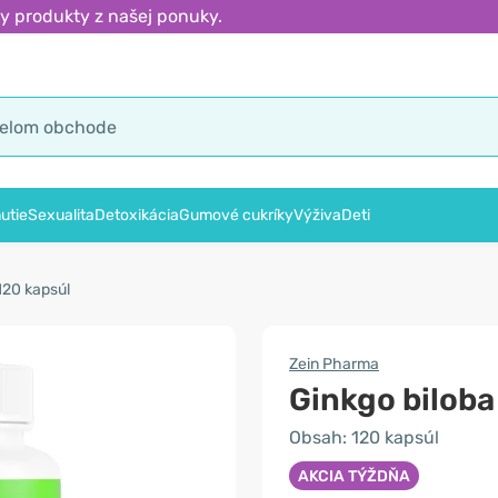
y produkty z našej ponuky.
utie
Sexualita
Detoxikácia
Gumové cukríky
Výživa
Deti
120 kapsúl
Zein Pharma
Ginkgo bilob
Obsah: 120 kapsúl
AKCIA TÝŽDŇA