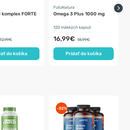
a
FutuNatura
F
B komplex FORTE
Omega 3 Plus 1000 mg
120 mäkkých kapsúl
6
16,99€
12,99€
18,99€
dať do košíka
Pridať do košíka
-32%