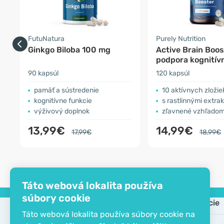
FutuNatura
Purely Nutrition
Ginkgo Biloba 100 mg
Active Brain Boos
podpora kognitív
funkcií
90 kapsúl
120 kapsúl
pamäť a sústredenie
10 aktívnych zložie
kognitívne funkcie
s rastlinnými extra
výživový doplnok
zľavnené vzhľadom na dát
13,99€
14,99€
17,99€
18,99€
Táto webová lokalita používa
súbory cookie
Spoločnosť
Informácie
Táto webová lokalita používa súbory cookie na