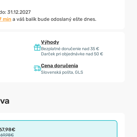
 do:
31.12.2027
7 min
a váš balík bude odoslaný ešte dnes.
Výhody
Bezplatné doručenie nad 35 €
Darček pri objednávke nad 50 €
Cena doručenia
Slovenská pošta, GLS
ava
67,98€
69,98€