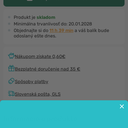
Produkt je
skladom
Minimálna trvanlivosť do:
20.01.2028
Objednajte si do
11 h 39 min
a váš balík bude
odoslaný ešte dnes.
Nákupom získate 0,60€
Bezplatné doručenie nad 35 €
Spôsoby platby
Slovenská pošta, GLS
Informácie o produkte