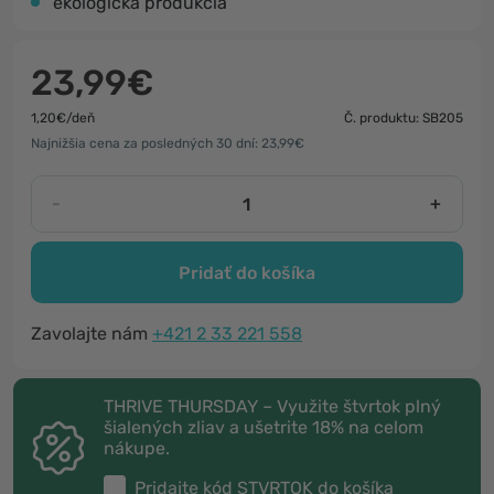
ekologická produkcia
23,99€
1,20€/deň
Č. produktu: SB205
Najnižšia cena za posledných 30 dní: 23,99€
-
+
Pridať do košíka
Zavolajte nám
+421 2 33 221 558
THRIVE THURSDAY – Využite štvrtok plný
šialených zliav a ušetrite 18% na celom
nákupe.
Pridajte kód
STVRTOK
do košíka