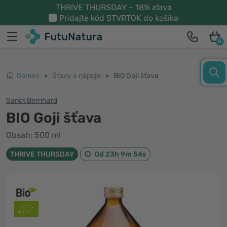
THRIVE THURSDAY – 18% zľava
Pridajte kód
STVRTOK
do košíka
0
Domov
Šťavy a nápoje
BIO Goji šťava
Sanct Bernhard
BIO Goji šťava
Obsah: 500 ml
THRIVE THURSDAY
0d 23h 9m 54s