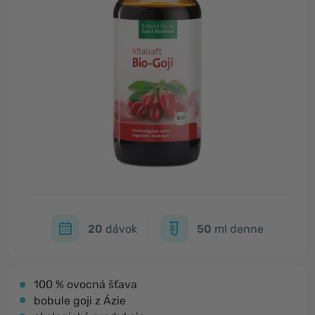
20
dávok
50
ml denne
100 % ovocná šťava
bobule goji z Ázie