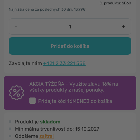
Č. produktu: SB60
Najnižšia cena za posledných 30 dní: 13,99€
-
+
Pridať do košíka
Zavolajte nám
+421 2 33 221 558
AKCIA TÝŽDŇA - Využite zľavu 16% na
všetky produkty z našej ponuky.
Pridajte kód
16MENEJ
do košíka
Produkt je
skladom
Minimálna trvanlivosť do:
15.10.2027
Odošleme
zajtra!