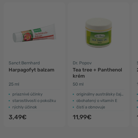
Sanct Bernhard
Dr. Popov
Harpagofyt balzam
Tea tree + Panthenol
krém
25 ml
50 ml
priaznivé účinky
originálny austrálsky čajovník
starostlivosti o pokožku
obohatený o vitamín E
rýchly účinok
čistí a obnovuje
3,49€
11,99€