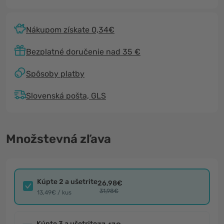
Nákupom získate 0,34€
Bezplatné doručenie nad 35 €
Spôsoby platby
Slovenská pošta, GLS
Množstevná zľava
Kúpte 2 a ušetrite
26,98€
31,98€
13,49€ / kus
Kúpte 3 a ušetrite