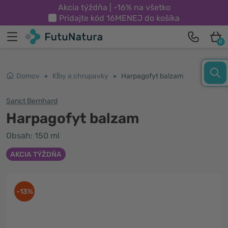
Akcia týždňa | -16% na všetko
Pridajte kód
16MENEJ
do košíka
0
Domov
Kĺby a chrupavky
Harpagofyt balzam
Sanct Bernhard
Harpagofyt balzam
Obsah: 150 ml
AKCIA TÝŽDŇA
-13%