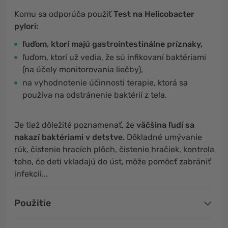
Komu sa odporúča použiť
Test na Helicobacter
pylori:
ľuďom, ktorí majú gastrointestinálne príznaky,
ľuďom, ktorí už vedia, že sú infikovaní baktériami
(na účely monitorovania liečby),
na vyhodnotenie účinnosti terapie, ktorá sa
používa na odstránenie baktérií z tela.
Je tiež dôležité poznamenať, že
väčšina ľudí sa
nakazí baktériami v detstve.
Dôkladné umývanie
rúk, čistenie hracích plôch, čistenie hračiek, kontrola
toho, čo deti vkladajú do úst, môže pomôcť zabrániť
infekcii...
Použitie