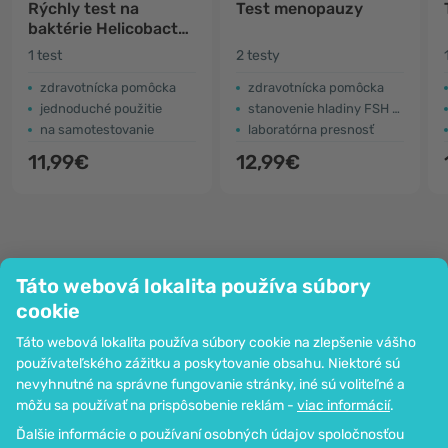
Rýchly test na
Test menopauzy
baktérie Helicobacter
pylori (zo stolice)
1 test
2 testy
zdravotnícka pomôcka
zdravotnícka pomôcka
jednoduché použitie
stanovenie hladiny FSH v moči
na samotestovanie
laboratórna presnosť
11,99€
12,99€
Táto webová lokalita používa súbory
Spoločnosť
cookie
Informácie
Táto webová lokalita používa súbory cookie na zlepšenie vášho
Pripoj sa k nám
používateľského zážitku a poskytovanie obsahu. Niektoré sú
Pomoc a objednávky
nevyhnutné na správne fungovanie stránky, iné sú voliteľné a
môžu sa používať na prispôsobenie reklám -
viac informácií
.
Ďalšie informácie o používaní osobných údajov spoločnosťou