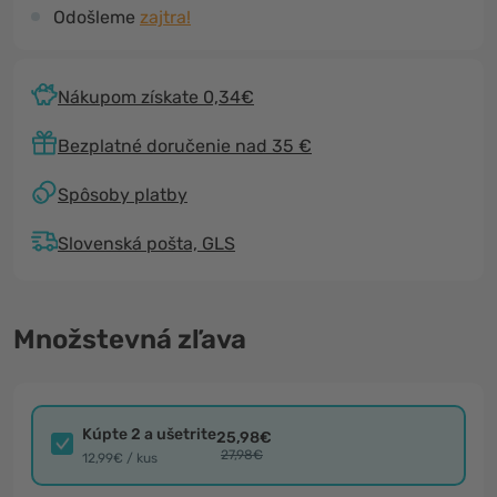
Odošleme
zajtra!
Nákupom získate 0,34€
Bezplatné doručenie nad 35 €
Spôsoby platby
Slovenská pošta, GLS
Množstevná zľava
Kúpte 2 a ušetrite
25,98€
27,98€
12,99€ / kus