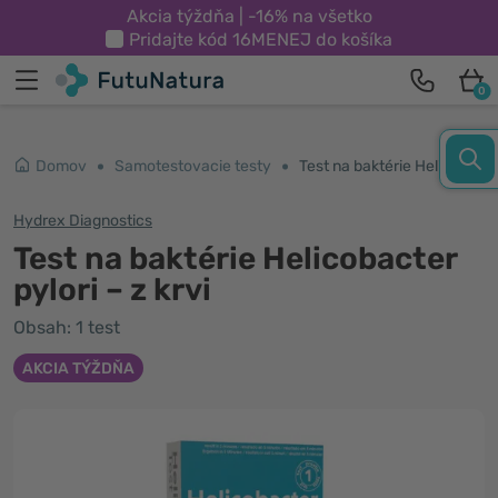
Akcia týždňa | -16% na všetko
Pridajte kód
16MENEJ
do košíka
0
Domov
Samotestovacie testy
Test na baktérie Helicobacter pylori – z krvi
Hydrex Diagnostics
Test na baktérie Helicobacter
pylori – z krvi
Obsah: 1 test
AKCIA TÝŽDŇA