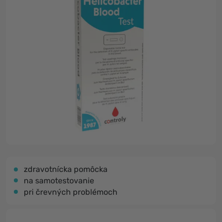
zdravotnícka pomôcka
na samotestovanie
pri črevných problémoch