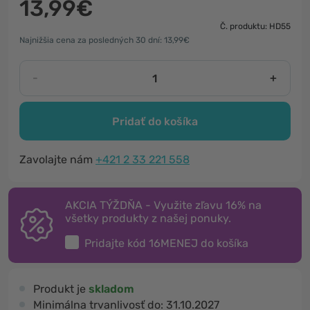
13,99€
Č. produktu: HD55
Najnižšia cena za posledných 30 dní: 13,99€
-
+
Pridať do košíka
Zavolajte nám
+421 2 33 221 558
AKCIA TÝŽDŇA - Využite zľavu 16% na
všetky produkty z našej ponuky.
Pridajte kód
16MENEJ
do košíka
Produkt je
skladom
Minimálna trvanlivosť do:
31.10.2027