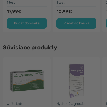
zo stolice
FOB
1 test
1 test
17,99€
10,99€
Pridať do košíka
Pridať do košíka
Súvisiace produkty
White Lab
Hydrex Diagnostics