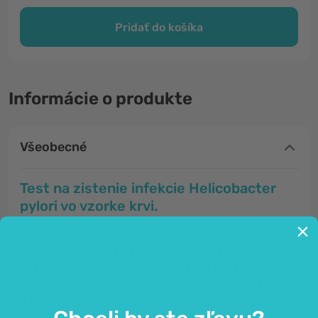
Pridať do košíka
Informácie o produkte
Všeobecné
Test na zistenie infekcie Helicobacter
pylori vo vzorke krvi.
Infekcia žalúdka a gastrointestinálneho traktu
baktériou Helicobacter Pylori
je jednou z
najčastejších chronických infekcií na svete. Je ním
infikovaná viac ako polovica svetovej populácie.