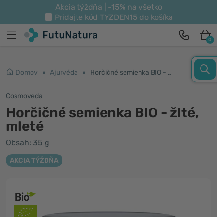
Akcia týždňa | -15% na všetko
Pridajte kód
TYZDEN15
do košíka
0
Domov
Ajurvéda
Horčičné semienka BIO - žlté, mleté
Cosmoveda
Horčičné semienka BIO - žlté,
mleté
Obsah: 35 g
AKCIA TÝŽDŇA