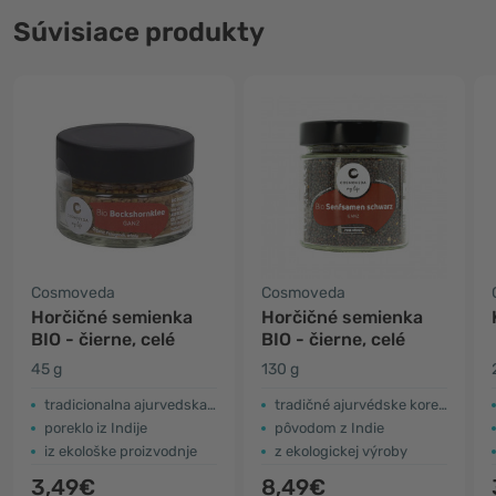
Súvisiace produkty
Cosmoveda
Cosmoveda
Horčičné semienka
Horčičné semienka
BIO - čierne, celé
BIO - čierne, celé
45 g
130 g
tradicionalna ajurvedska začimba
tradičné ajurvédske korenie
poreklo iz Indije
pôvodom z Indie
iz ekološke proizvodnje
z ekologickej výroby
3,49€
8,49€