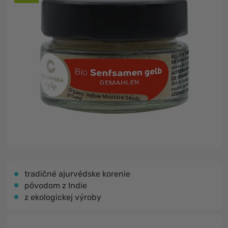
tradičné ajurvédske korenie
pôvodom z Indie
z ekologickej výroby