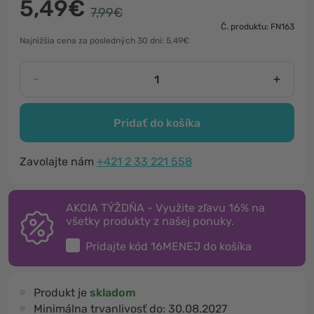
5,49€
7,99€
Č. produktu: FN163
Najnižšia cena za posledných 30 dní: 5,49€
-
+
Pridať do košíka
Zavolajte nám
+421 2 33 221 558
AKCIA TÝŽDŇA - Využite zľavu 16% na
všetky produkty z našej ponuky.
Pridajte kód
16MENEJ
do košíka
Produkt je
skladom
Minimálna trvanlivosť do:
30.08.2027