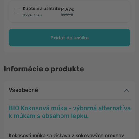
Kúpte 3 a ušetrite
14,97€
23,97€
4,99€ / kus
Pridať do košíka
Informácie o produkte
Všeobecné
BIO Kokosová múka - výborná alternatíva
k múkam s obsahom lepku.
Kokosová múka
sa získava z
kokosových orechov
.