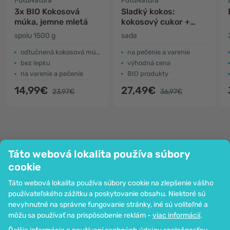
FutuNatura
FutuNatura
3x BIO Kokosová
Sladký kokos:
múka, jemne mletá
kokosový cukor +
kokosový olej +
spolu 1500 g
sada
kokosová múka
odtučnená kokosová múka
na pečenie a varenie
bez lepku
výhodná cena
na varenie a pečenie
BIO produkty
14,99€
27,49€
23,97€
36,97€
Táto webová lokalita používa súbory
Spoločnosť
cookie
Informácie
Táto webová lokalita používa súbory cookie na zlepšenie vášho
Pripoj sa k nám
používateľského zážitku a poskytovanie obsahu. Niektoré sú
Pomoc a objednávky
nevyhnutné na správne fungovanie stránky, iné sú voliteľné a
môžu sa používať na prispôsobenie reklám -
viac informácií
.