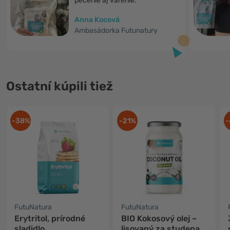
pečenie aj varenie."
Anna Kocová
Ambasádorka Futunatury
Ostatní kúpili tiež
-38%
-21%
-
FutuNatura
FutuNatura
Erytritol, prírodné
BIO Kokosový olej –
sladidlo
lisovaný za studena,