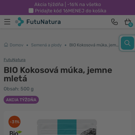
Akcia týždňa | -16% na všetko
Pridajte kód
16MENEJ
do košíka
0
Domov
Semená a plody
BIO Kokosová múka, jemne mletá
FutuNatura
BIO Kokosová múka, jemne
mletá
Obsah: 500 g
AKCIA TÝŽDŇA
-31%