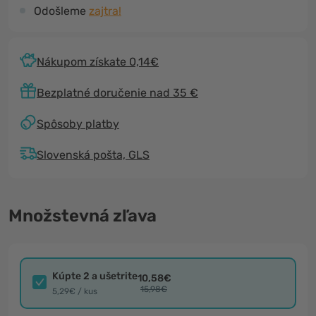
Odošleme
zajtra!
Nákupom získate 0,14€
Bezplatné doručenie nad 35 €
Spôsoby platby
Slovenská pošta, GLS
Množstevná zľava
Kúpte 2 a ušetrite
10,58€
15,98€
5,29€ / kus