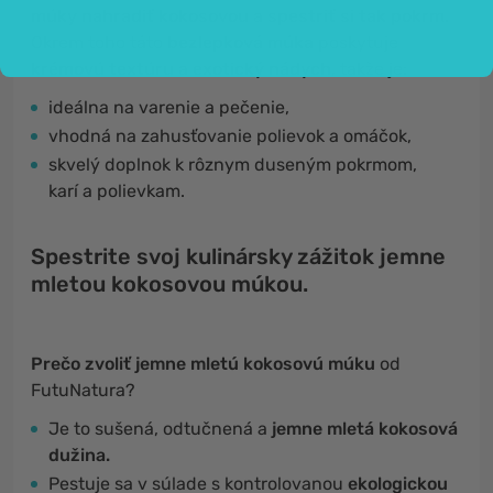
múky nahradiť kokosovou
a
spestriť si tak pokrm
.
Okrem toho táto
bezlepková múka
poskytuje
krémovú textúru
a
exotický nádych
, takže je:
ideálna na varenie a pečenie,
vhodná na zahusťovanie polievok a omáčok,
skvelý doplnok k rôznym duseným pokrmom,
karí a polievkam.
Spestrite svoj kulinársky zážitok jemne
mletou kokosovou múkou.
Prečo zvoliť jemne mletú kokosovú múku
od
FutuNatura?
Je to sušená, odtučnená a
jemne mletá ​​kokosová
dužina.
Pestuje sa v súlade s kontrolovanou
ekologickou