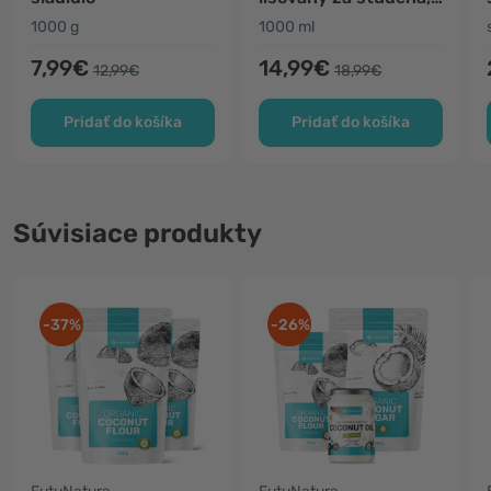
nerafinovaný
1000 g
1000 ml
7,99€
14,99€
12,99€
18,99€
Pridať do košíka
Pridať do košíka
Súvisiace produkty
-37%
-26%