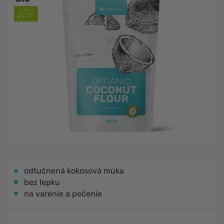
odtučnená kokosová múka
bez lepku
na varenie a pečenie