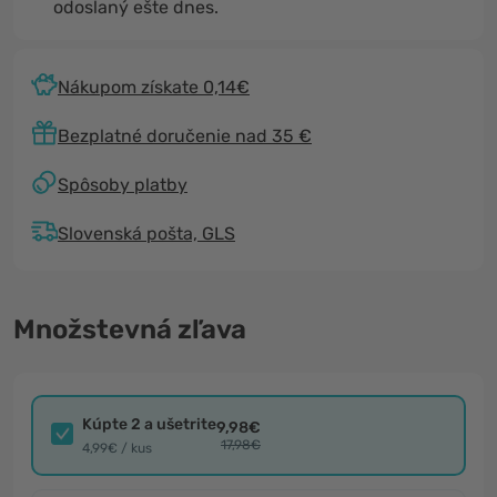
odoslaný ešte dnes.
Nákupom získate 0,14€
Bezplatné doručenie nad 35 €
Spôsoby platby
Slovenská pošta, GLS
Množstevná zľava
Kúpte 2 a ušetrite
9,98€
17,98€
4,99€ / kus