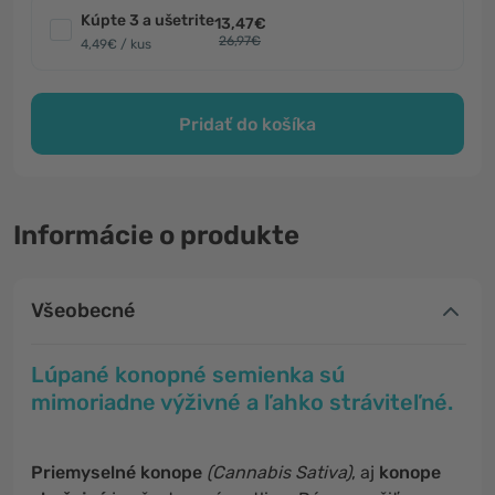
Kúpte 3 a ušetrite
13,47€
26,97€
4,49€ / kus
Pridať do košíka
Informácie o produkte
Všeobecné
Lúpané konopné semienka sú
mimoriadne výživné a ľahko stráviteľné.
Priemyselné konope
(Cannabis Sativa)
, aj
konope