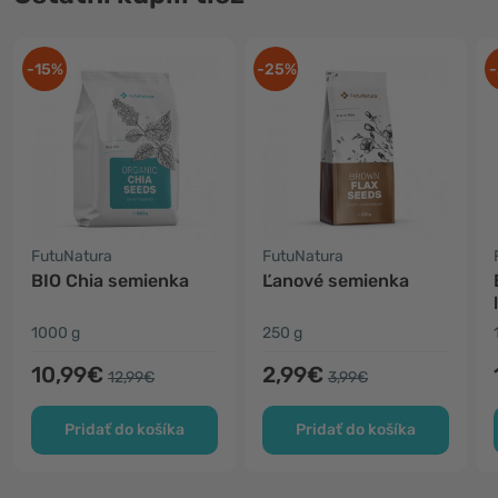
-15%
-25%
-
FutuNatura
FutuNatura
BIO Chia semienka
Ľanové semienka
1000 g
250 g
10,99€
2,99€
12,99€
3,99€
Pridať do košíka
Pridať do košíka