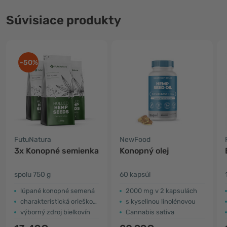
Súvisiace produkty
-50%
FutuNatura
NewFood
3x Konopné semienka
Konopný olej
spolu 750 g
60 kapsúl
lúpané konopné semená
2000 mg v 2 kapsulách
charakteristická oriešková chuť
s kyselinou linolénovou
výborný zdroj bielkovín
Cannabis sativa