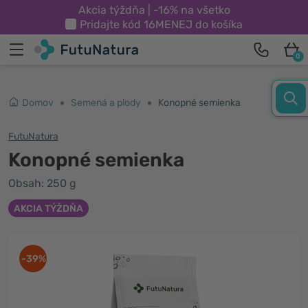
Akcia týždňa | -16% na všetko
Pridajte kód
16MENEJ
do košíka
0
Domov
Semená a plody
Konopné semienka
FutuNatura
Konopné semienka
Obsah: 250 g
AKCIA TÝŽDŇA
-39%