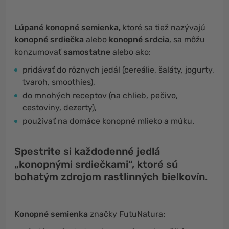
Lúpané konopné semienka,
ktoré sa tiež nazývajú
konopné srdiečka
alebo
konopné srdcia
, sa môžu
konzumovať
samostatne
alebo ako:
pridávať do rôznych jedál (cereálie, šaláty, jogurty,
tvaroh, smoothies),
do mnohých receptov (na chlieb, pečivo,
cestoviny, dezerty),
používať na domáce konopné mlieko a múku.
Spestrite si každodenné jedlá
„konopnými srdiečkami“, ktoré sú
bohatým zdrojom rastlinných bielkovín.
Konopné semienka
značky FutuNatura: