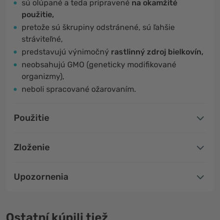
sú olúpané a teda pripravené
na okamžité
použitie,
pretože sú škrupiny odstránené, sú ľahšie
stráviteľné,
predstavujú výnimočný
rastlinný zdroj bielkovín,
neobsahujú GMO (geneticky modifikované
organizmy),
neboli spracované ožarovaním.
Použitie
Zloženie
Upozornenia
Ostatní kúpili tiež