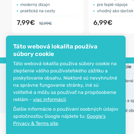
moderný dizajn
pre teplé nápoje
praktická na cesty
vhodný ako darček
7,99€
6,99€
10,99€
Táto webová lokalita používa
súbory cookie
Táto webová lokalita používa súbory cookie na
Spoločnosť
Informácie
zlepšenie vášho používateľského zážitku a
poskytovanie obsahu. Niektoré sú nevyhnutné
EKO certifikát
Často kladené
na správne fungovanie stránky, iné sú
Kontakt
Značky
voliteľné a môžu sa používať na prispôsobenie
reklám -
viac informácií
.
O spoločnosti
Doručenie a s
Ďalšie informácie o používaní osobných údajov
Všeobecné ob
spoločnosťou Google nájdete tu:
Google’s
Privacy & Terms site
.