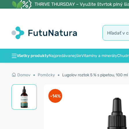
THRIVE THURSDAY – Využite štvrtok plný šia
Všetky produkty
Najpredávanejšie
Vitamíny a minerály
Chudn
Domov
Pomôcky
Lugolov roztok 5 % s pipetou, 100 ml
-14%