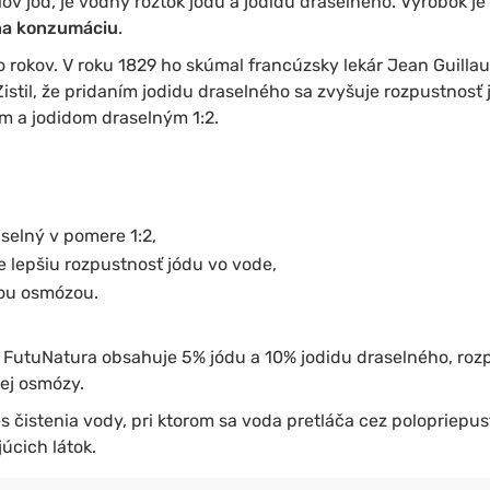
lov jód, je vodný roztok jódu a jodidu draselného. Výrobok j
 na konzumáciu
.
 rokov. V roku 1829 ho skúmal francúzsky lekár Jean Guilla
stil, že pridaním jodidu draselného sa zvyšuje rozpustnosť j
m a jodidom draselným 1:2.
aselný v pomere 1:2,
 lepšiu rozpustnosť jódu vo vode,
nou osmózou.
 FutuNatura obsahuje 5% jódu a 10% jodidu draselného, roz
ej osmózy.
s čistenia vody, pri ktorom sa voda pretláča cez polopriep
úcich látok.