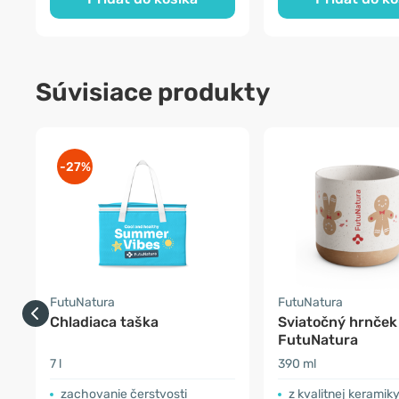
Súvisiace produkty
-27%
FutuNatura
FutuNatura
Chladiaca taška
Sviatočný hrnček
FutuNatura
7 l
390 ml
zachovanie čerstvosti
z kvalitnej keramik