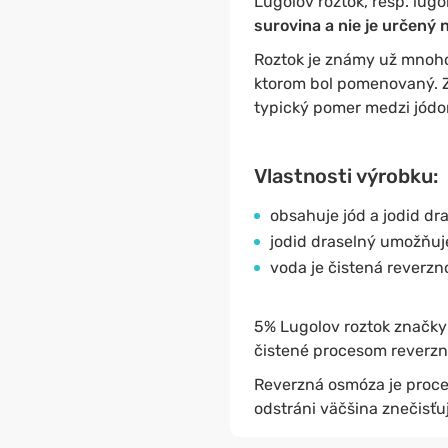
Lugolov roztok, resp. lugo
surovina a nie je určený
Roztok je známy už mnoho
ktorom bol pomenovaný. Zi
typický pomer medzi jódo
Vlastnosti výrobku:
obsahuje jód a jodid dr
jodid draselný umožňuje
voda je čistená reverz
5% Lugolov roztok značky
čistené procesom reverzn
Reverzná osmóza je proce
odstráni väčšina znečisťuj