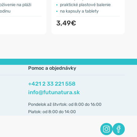
živenie na pláži
praktické plastové balenie
rodinu
na kapsuly a tablety
d
3,49€
Pomoc a objednávky
+421 2 33 221 558
info@futunatura.sk
Pondelok až štvrtok: od 8:00 do 16:00
Piatok: od 8:00 do 14:00