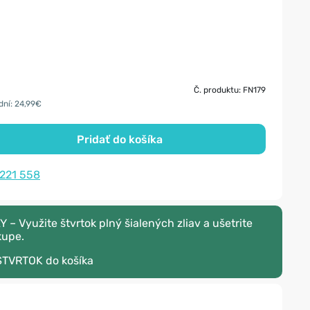
Č. produktu: FN179
dní: 24,99€
Pridať do košíka
 221 558
 Využite štvrtok plný šialených zliav a ušetrite
kupe.
STVRTOK
do košíka