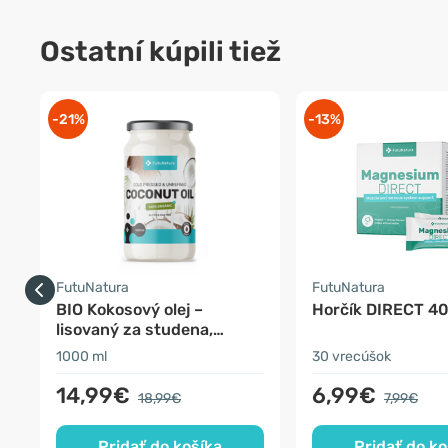
Ostatní kúpili tiež
-21%
-13%
FutuNatura
FutuNatura
BIO Kokosový olej –
Horčík DIRECT 4
lisovaný za studena,
nerafinovaný
1000 ml
30 vrecúšok
14,99€
6,99€
18,99€
7,99€
Pridať do košíka
Pridať do ko