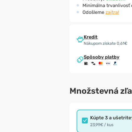
Minimálna trvanlivosť
Odošleme
zajtra!
Kredit
Nákupom získate 0,61€
Spôsoby platby
Množstevná zľ
Kúpte 3 a ušetrite
23,99€ / kus