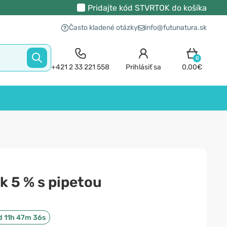
Pridajte kód
STVRTOK
do košíka
Často kladené otázky
info@futunatura.sk
0
+421 2 33 221 558
Prihlásiť sa
0,00€
k 5 % s pipetou
d 11h 47m 35s