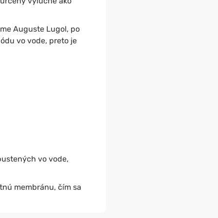
e určený výlučne ako
ume Auguste Lugol, po
ódu vo vode, preto je
pustených vo vode,
ustnú membránu, čím sa