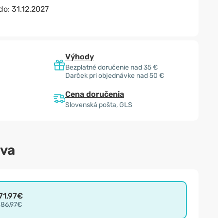
 do:
31.12.2027
Výhody
Bezplatné doručenie nad 35 €
Darček pri objednávke nad 50 €
Cena doručenia
Slovenská pošta, GLS
ava
71,97€
86,97€