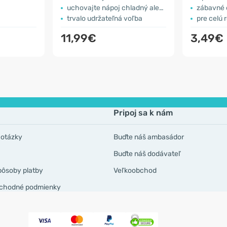
uchovajte nápoj chladný alebo teplý až 12 hodín
zábavné o
trvalo udržateľná voľba
pre celú 
11,99€
3,49€
Pripoj sa k nám
 otázky
Buďte náš ambasádor
Buďte náš dodávateľ
pôsoby platby
Veľkoobchod
chodné podmienky