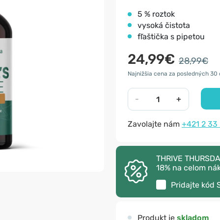
5 % roztok
vysoká čistota
fľaštička s pipetou
24,99€
28,99€
Najnižšia cena za posledných 30 
-
+
Zavolajte nám
+421 2 33
THRIVE THURSDAY –
18% na celom ná
Pridajte kód
Produkt je
skladom