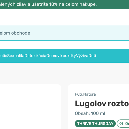
lených zliav a ušetrite 18% na celom nákupe.
utie
Sexualita
Detoxikácia
Gumové cukríky
Výživa
Deti
FutuNatura
Lugolov rozto
Obsah: 100 ml
THRIVE THURSDAY
0