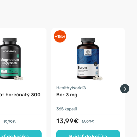
-18%
-
HealthyWorld®
H
nát horečnatý 300
Bór 3 mg
365 kapsúl
3
€
13,99€
19,99€
16,99€
dať do košíka
Pridať do košíka