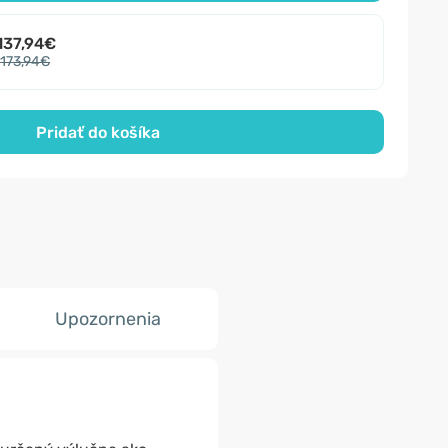
137,94€
173,94€
Pridať do košíka
Upozornenia