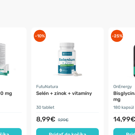
-10%
-25%
FutuNatura
OnEnergy
00 mg
Selén + zinok + vitamíny
Bisglyci
mg
30 tabliet
180 kapsúl
8,99€
14,99
9,99€
šíka
Pridať do košíka
Pri