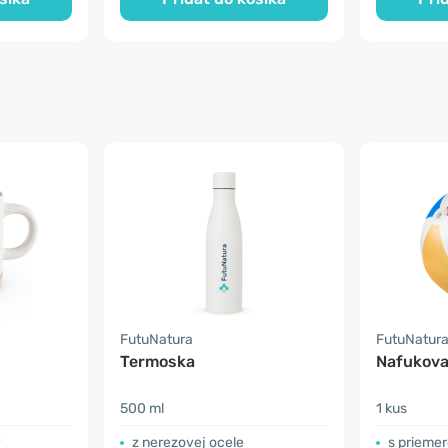
FutuNatura
FutuNatur
Termoska
Nafukova
500 ml
1 kus
y
z nerezovej ocele
s prieme