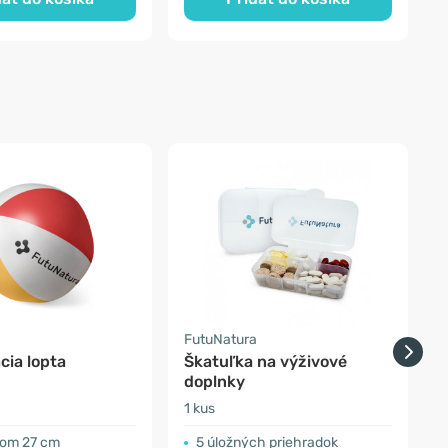
a
FutuNatura
cia lopta
Škatuľka na výživové
S
doplnky
1 kus
1
rom 27 cm
5 úložných priehradok