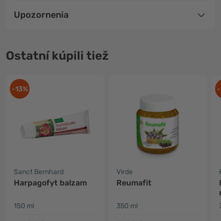
Upozornenia
Ostatní kúpili tiež
-13%
-
Sanct Bernhard
Virde
Harpagofyt balzam
Reumafit
150 ml
350 ml