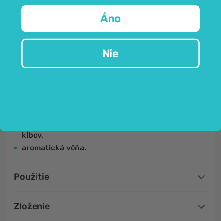
Áno
Masť na kĺby
je určená na starostlivosť o pokožku v
oblasti chrbta a kĺbov.
Nie
Výhody použitia Masti na kĺby:
dodáva pocit pohodlia, uvoľňuje,
urýchľuje prekrvenie pokožky,
hydratuje
suchú pokožku,
vynikajúca
starostlivosť
o
pokožku chrbta a
kĺbov,
aromatická vôňa.
Použitie
Zloženie