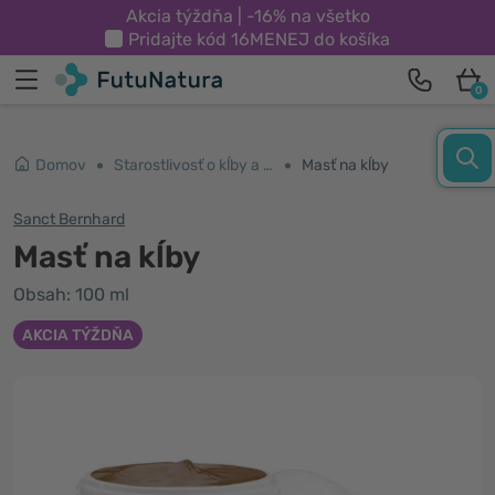
Akcia týždňa | -16% na všetko
Pridajte kód
16MENEJ
do košíka
0
Domov
Starostlivosť o kĺby a svaly
Masť na kĺby
Sanct Bernhard
Masť na kĺby
Obsah: 100 ml
AKCIA TÝŽDŇA