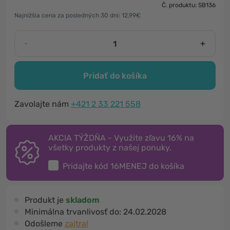
Č. produktu: SB136
Najnižšia cena za posledných 30 dní: 12,99€
-
+
Pridať do košíka
Zavolajte nám
+421 2 33 221 558
AKCIA TÝŽDŇA - Využite zľavu 16% na
všetky produkty z našej ponuky.
Pridajte kód
16MENEJ
do košíka
Produkt je
skladom
Minimálna trvanlivosť do:
24.02.2028
Odošleme
zajtra!