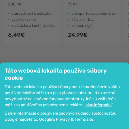
200 ml
75 ml
starostlivosť o pokožku
pre športovcov a seniorov
vysoká kvalita
kĺby a chrbát
z výťažku z kostihoja lekárskeho
konopný gél
6,49€
24,99€
Táto webová lokalita používa súbory
Spoločnosť
cookie
Informácie
Táto webová lokalita používa súbory cookie na zlepšenie vášho
Pripoj sa k nám
používateľského zážitku a poskytovanie obsahu. Niektoré sú
Pomoc a objednávky
nevyhnutné na správne fungovanie stránky, iné sú voliteľné a
môžu sa používať na prispôsobenie reklám -
viac informácií
.
Ďalšie informácie o používaní osobných údajov spoločnosťou
Možnosť platby kartou. Zaručená ochrana osobných údajov
Google nájdete tu:
Google’s Privacy & Terms site
.
prostredníctvom šifrovania SSL.
Copyright © 2012 - 2026   |   Be Healthy Group d.o.o.