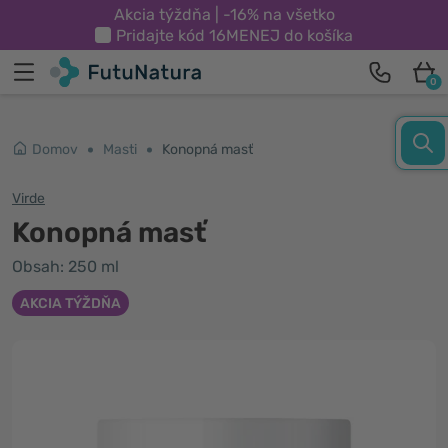
Akcia týždňa | -16% na všetko
Pridajte kód
16MENEJ
do košíka
0
Domov
Masti
Konopná masť
Virde
Konopná masť
Obsah: 250 ml
AKCIA TÝŽDŇA