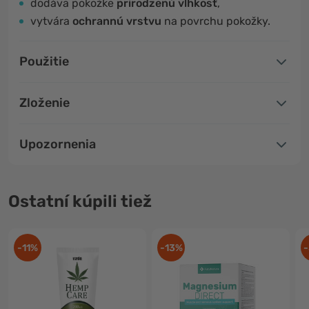
dodáva pokožke
prirodzenú vlhkosť
,
vytvára
ochrannú vrstvu
na povrchu pokožky.
Použitie
Zloženie
Upozornenia
Ostatní kúpili tiež
-11%
-13%
-