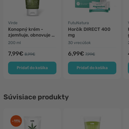
Virde
FutuNatura
Konopný krém -
Horčík DIRECT 400
zjemňuje, obnovuje a
mg
vyživuje
200 ml
30 vrecúšok
7,99€
6,99€
8,99€
7,99€
Pridať do košíka
Pridať do košíka
Súvisiace produkty
-11%