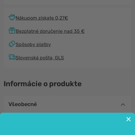
Nákupom získate 0,27€
Bezplatné doručenie nad 35 €
Spôsoby platby
Slovenská pošta, GLS
Informácie o produkte
Všeobecné
Konopná masť s 15% konopným olejom a
pridaným vitamínom E.