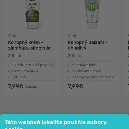
Virde
Virde
Konopný krém -
Konopný balzam -
zjemňuje, obnovuje a
chladivý
vyživuje
200 ml
200 ml
zjemňuje suchú pokožku
chladivý efekt
chráni pokožku
na unavené nohy
vyživuje
ideálny na použitie po cvičení
7,99€
7,99€
8,99€
Táto webová lokalita používa súbory
Spoločnosť