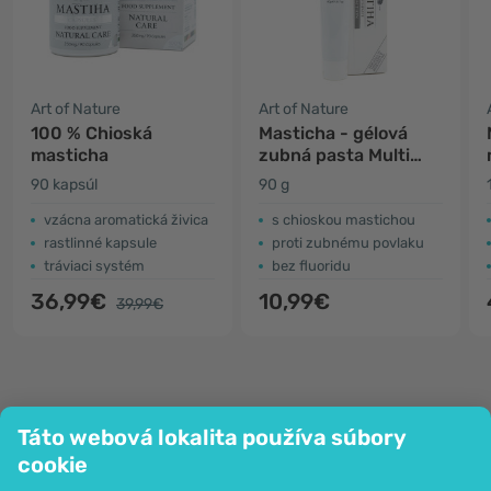
Art of Nature
Art of Nature
100 % Chioská
Masticha - gélová
masticha
zubná pasta Multi
Action
90 kapsúl
90 g
vzácna aromatická živica
s chioskou mastichou
rastlinné kapsule
proti zubnému povlaku
tráviaci systém
bez fluoridu
36,99€
10,99€
39,99€
Táto webová lokalita používa súbory
Spoločnosť
cookie
Informácie