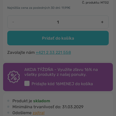
Č. produktu: MT02
Najnižšia cena za posledných 30 dní: 11,99€
-
+
Pridať do košíka
Zavolajte nám
+421 2 33 221 558
AKCIA TÝŽDŇA - Využite zľavu 16% na
všetky produkty z našej ponuky.
Pridajte kód
16MENEJ
do košíka
Produkt je
skladom
Minimálna trvanlivosť do:
31.03.2029
Odošleme
zajtra!