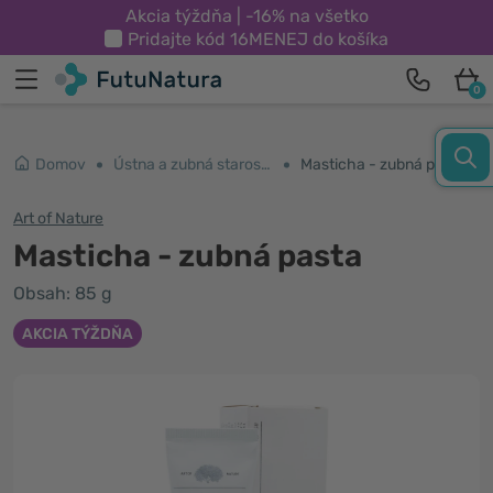
Akcia týždňa | -16% na všetko
Pridajte kód
16MENEJ
do košíka
0
Domov
Ústna a zubná starostlivosť
Masticha - zubná pasta
Art of Nature
Masticha - zubná pasta
Obsah: 85 g
AKCIA TÝŽDŇA