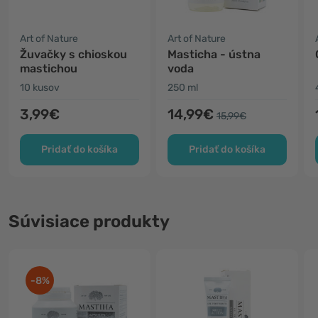
Art of Nature
Art of Nature
Žuvačky s chioskou
Masticha - ústna
mastichou
voda
10 kusov
250 ml
3,99€
14,99€
15,99€
Pridať do košíka
Pridať do košíka
Súvisiace produkty
-8%