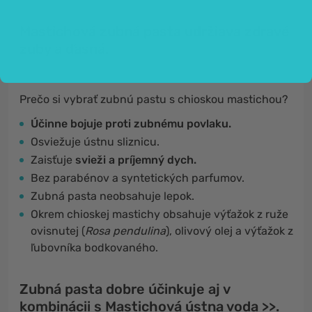
Mastichová zubná pasta udržiava zdravé
zuby a ďasná.
Prečo si vybrať zubnú pastu s chioskou mastichou?
Účinne bojuje proti zubnému povlaku.
Osviežuje ústnu sliznicu.
Zaisťuje
svieži a príjemný dych.
Bez parabénov a syntetických parfumov.
Zubná pasta neobsahuje lepok.
Okrem chioskej mastichy obsahuje výťažok z ruže
ovisnutej (
Rosa pendulina
), olivový olej a výťažok z
ľubovníka bodkovaného.
Zubná pasta dobre účinkuje aj v
kombinácii s
Mastichová ústna voda >>
.