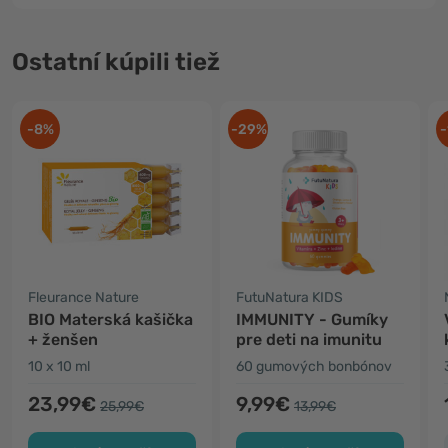
Ostatní kúpili tiež
-8%
-29%
-
Fleurance Nature
FutuNatura KIDS
BIO Materská kašička
IMMUNITY - Gumíky
+ ženšen
pre deti na imunitu
10 x 10 ml
60 gumových bonbónov
23,99€
9,99€
25,99€
13,99€