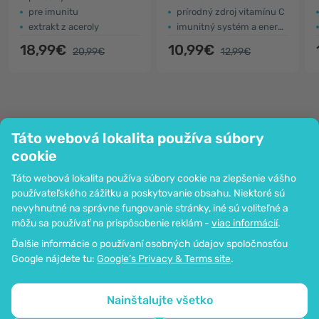
pre imunitu
prírodný zdroj vitamínu C
extrakt z aceroly
imunitný systém a energia
18,99€
10,99€
20,99€
12,99€
Táto webová lokalita používa súbory
Spoločnosť
cookie
Informácie
Táto webová lokalita používa súbory cookie na zlepšenie vášho
Pripoj sa k nám
používateľského zážitku a poskytovanie obsahu. Niektoré sú
Pomoc a objednávky
nevyhnutné na správne fungovanie stránky, iné sú voliteľné a
môžu sa používať na prispôsobenie reklám -
viac informácií
.
Ďalšie informácie o používaní osobných údajov spoločnosťou
Možnosť platby kartou. Zaručená ochrana osobných údajov
Google nájdete tu:
Google’s Privacy & Terms site
.
prostredníctvom šifrovania SSL.
Copyright © 2012 - 2026   |   Be Healthy Group d.o.o.
Mapa stránok
Používanie cookies
Nastavenia cookies
Nainštalujte všetko