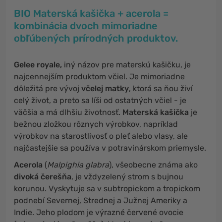
BIO Materská kašička + acerola =
kombinácia dvoch mimoriadne
obľúbených prírodných produktov.
Gelee royale,
iný názov pre materskú kašičku, je
najcennejším produktom včiel. Je mimoriadne
dôležitá pre vývoj
včelej matky
, ktorá sa ňou živí
celý život, a preto sa líši od ostatných včiel - je
väčšia a má dlhšiu životnosť.
Materská kašička
je
bežnou zložkou rôznych výrobkov, napríklad
výrobkov na starostlivosť o pleť alebo vlasy, ale
najčastejšie sa používa v potravinárskom priemysle.
Acerola
(
Malpighia glabra
), všeobecne známa ako
divoká čerešňa
, je vždyzelený strom s bujnou
korunou. Vyskytuje sa v subtropickom a tropickom
podnebí Severnej, Strednej a Južnej Ameriky a
Indie. Jeho plodom je výrazné červené ovocie