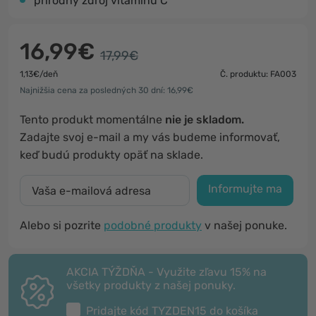
prírodný zdroj vitamínu C
16,99€
17,99€
1,13€/deň
Č. produktu: FA003
Najnižšia cena za posledných 30 dní: 16,99€
Tento produkt momentálne
nie je skladom.
Zadajte svoj e-mail a my vás budeme informovať,
keď budú produkty opäť na sklade.
Informujte ma
Alebo si pozrite
podobné produkty
v našej ponuke.
AKCIA TÝŽDŇA - Využite zľavu 15% na
všetky produkty z našej ponuky.
Pridajte kód
TYZDEN15
do košíka