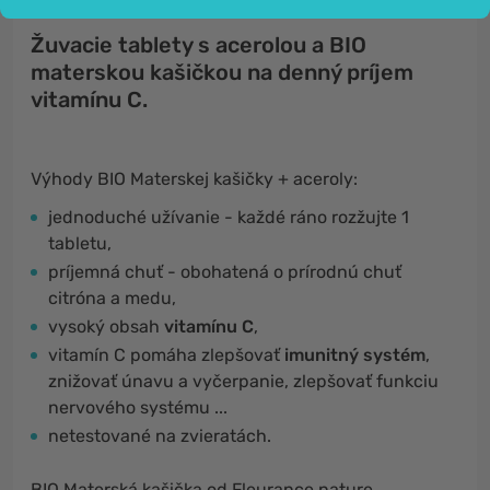
Žuvacie tablety s acerolou a BIO
materskou kašičkou na denný príjem
vitamínu C.
Výhody BIO Materskej kašičky + aceroly:
jednoduché užívanie - každé ráno rozžujte 1
tabletu,
príjemná chuť - obohatená o prírodnú chuť
citróna a medu,
vysoký obsah
vitamínu C
,
vitamín C pomáha zlepšovať
imunitný systém
,
znižovať únavu a vyčerpanie, zlepšovať funkciu
nervového systému ...
netestované na zvieratách.
BIO Materská kašička od Fleurance nature