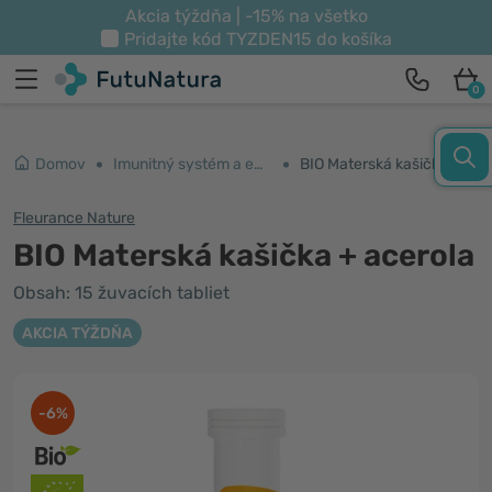
Akcia týždňa | -15% na všetko
Pridajte kód
TYZDEN15
do košíka
0
Domov
Imunitný systém a energia
BIO Materská kašička + acerola
Fleurance Nature
BIO Materská kašička + acerola
Obsah: 15 žuvacích tabliet
AKCIA TÝŽDŇA
-6%