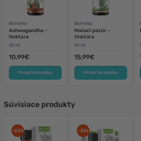
Bioherba
Bioherba
Ashwagandha -
Mačací pazúr -
tinktúra
tinktúra
50 ml
50 ml
10,99€
15,99€
Pridať do košíka
Pridať do košíka
Súvisiace produkty
-23%
-31%