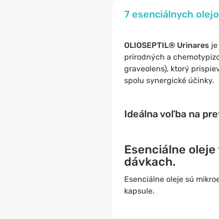
7 esenciálnych olej
OLIOSEPTIL® Urinares
je
prírodných a chemotypizo
graveolens), ktorý prispi
spolu synergické účinky.
Ideálna voľba na pre
Esenciálne oleje
dávkach.
Esenciálne oleje sú mikro
kapsule.