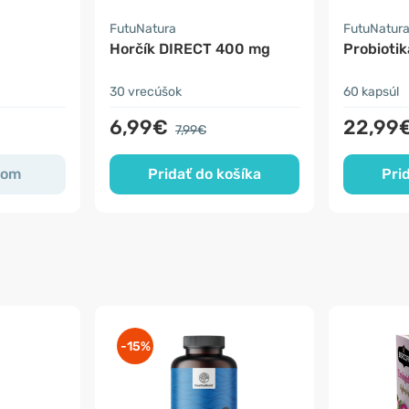
FutuNatura
FutuNatur
Horčík DIRECT 400 mg
Probiotik
30 vrecúšok
60 kapsúl
6,99€
22,99
7,99€
dom
Pridať do košíka
Pri
-15%