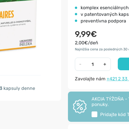
komplex esenciálnych 
v patentovaných kap
preventívna podpora
9,99€
2,00€/deň
Najnižšia cena za posledných 30 
-
+
Zavolajte nám
+421 2 33
3
kapsuly denne
AKCIA TÝŽDŇA - V
ponuky.
Pridajte kód