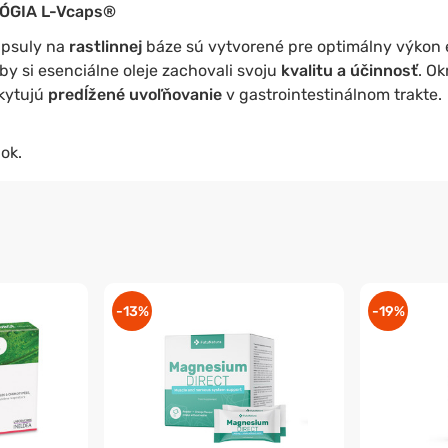
ÓGIA
L-Vcaps®
psuly na
rastlinnej
báze sú vytvorené pre optimálny výkon e
y si esenciálne oleje zachovali svoju
kvalitu a účinnosť
. O
skytujú
predĺžené uvoľňovanie
v gastrointestinálnom trakte.
ok.
-13%
-19%