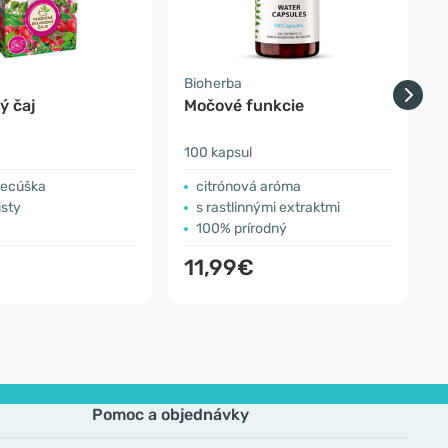
Bioherba
W
ý čaj
Močové funkcie
100 kapsul
1
recúška
citrónová aróma
isty
s rastlinnými extraktmi
100% prírodný
11,99€
Pomoc a objednávky