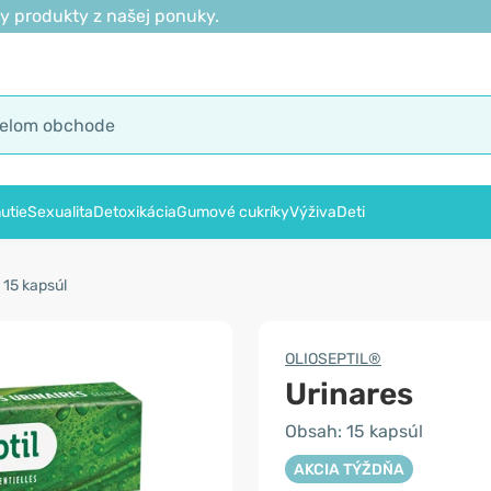
y produkty z našej ponuky.
utie
Sexualita
Detoxikácia
Gumové cukríky
Výživa
Deti
 15 kapsúl
OLIOSEPTIL®
Urinares
Obsah: 15 kapsúl
AKCIA TÝŽDŇA