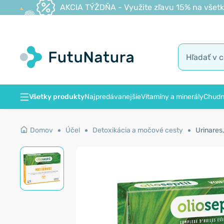
AKCIA TÝŽDŇA - Využite zľavu 15% na všetk
Všetky produkty
Najpredávanejšie
Vitamíny a minerály
Chudn
Domov
Účel
Detoxikácia a močové cesty
Urinares,