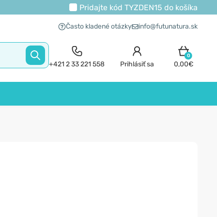
Pridajte kód
TYZDEN15
do košíka
Často kladené otázky
info@futunatura.sk
0
+421 2 33 221 558
Prihlásiť sa
0,00€