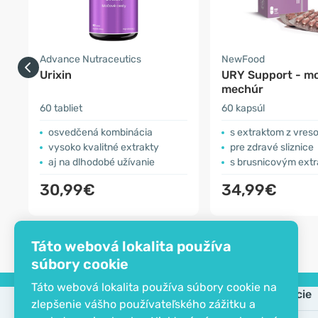
Advance Nutraceutics
NewFood
Urixin
URY Support - m
mechúr
60 tabliet
60 kapsúl
osvedčená kombinácia
s extraktom z vresovca, grapefr
vysoko kvalitné extrakty
pre zdravé sliznice
aj na dlhodobé užívanie
s brusnicovým ext
30,99€
34,99€
Táto webová lokalita používa
súbory cookie
Táto webová lokalita používa súbory cookie na
Spoločnosť
Informácie
zlepšenie vášho používateľského zážitku a