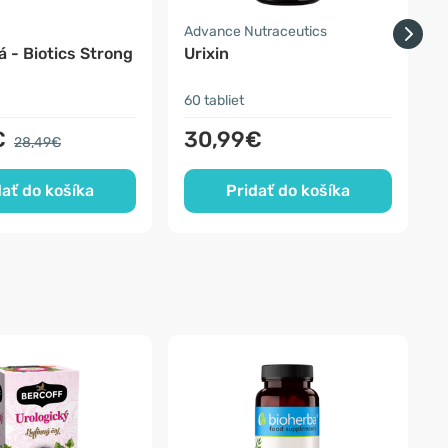
a
Advance Nutraceutics
B
á - Biotics Strong
Urixin
60 tabliet
1
€
30,99€
28,49€
dať do košíka
Pridať do košíka