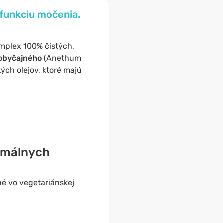
 funkciu močenia.
mplex 100% čistých,
 obyčajného
(Anethum
kých olejov, ktoré majú
timálnych
né vo vegetariánskej