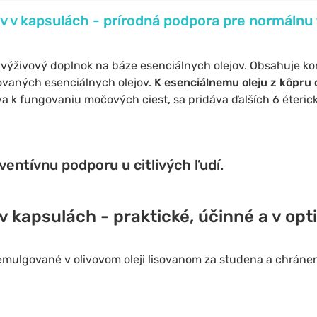
ov v kapsulách - prírodná podpora pre normálnu
 výživový doplnok
na báze esenciálnych olejov. Obsahuje ko
vaných esenciálnych olejov.
K esenciálnemu oleju z kôpru
eva k fungovaniu močových ciest,
sa pridáva ďalších 6 éteric
ventívnu podporu u citlivých ľudí.
 v kapsulách - praktické, účinné a v op
emulgované v olivovom oleji lisovanom za studena a chráne