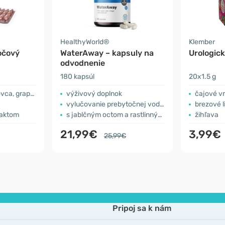
HealthyWorld®
Klember
očový
WaterAway – kapsuly na
Urologick
odvodnenie
180 kapsúl
20x1.5 g
uitu a asfodelu
výživový doplnok
čajové v
vylučovanie prebytočnej vody z tela
brezové l
raktom
s jablčným octom a rastlinnými extraktmi
žihľava
21,99€
3,99€
25,99€
Pripoj sa k nám