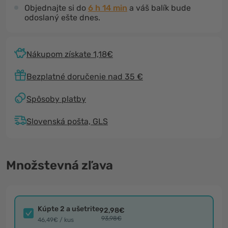
Objednajte si do
6 h 14 min
a váš balík bude
odoslaný ešte dnes.
Nákupom získate 1,18€
Bezplatné doručenie nad 35 €
Spôsoby platby
Slovenská pošta, GLS
Množstevná zľava
Kúpte 2 a ušetrite
92,98€
93,98€
46,49€ / kus