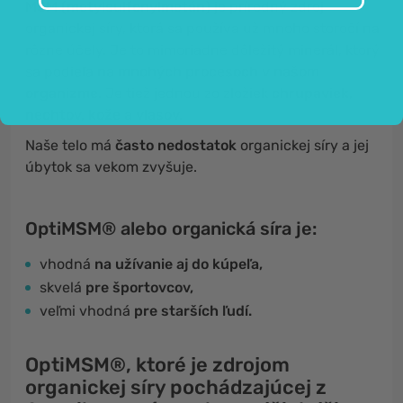
MSM (metylsulfonylmetán)
je prírodný zdroj
organickej síry, ktorá sa používa už mnoho storočí na
rôzne účely. Je to mimoriadne dôležitý minerál, ktorý
sa podieľa
na mnohých procesoch v našom
organizme.
Je tiež jednou zo zložiek
chrupaviek,
nechtov, kože a vlasov.
Naše telo má
často nedostatok
organickej síry a jej
úbytok sa vekom zvyšuje.
OptiMSM® alebo organická síra je:
vhodná
na užívanie aj do kúpeľa,
skvelá
pre športovcov,
veľmi vhodná
pre starších ľudí.
OptiMSM®
, ktoré je zdrojom
organickej síry pochádzajúcej z