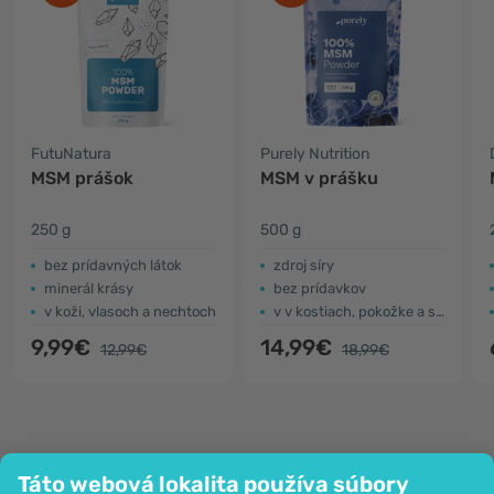
FutuNatura
Purely Nutrition
MSM prášok
MSM v prášku
250 g
500 g
​bez prídavných látok
zdroj síry
minerál krásy
bez prídavkov
v koži, vlasoch a nechtoch
v v kostiach, pokožke a svaloch
9,99€
14,99€
12,99€
18,99€
Táto webová lokalita používa súbory