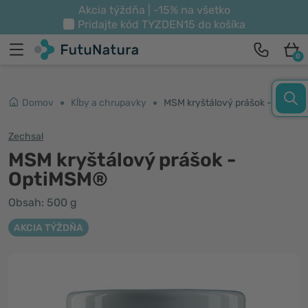
Akcia týždňa | -15% na všetko
Pridajte kód
TYZDEN15
do košíka
0
Domov
Kĺby a chrupavky
MSM kryštálový prášok - OptiMSM®
Zechsal
MSM kryštálový prášok -
OptiMSM®
Obsah: 500 g
AKCIA TÝŽDŇA