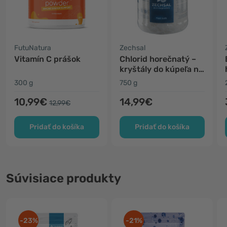
FutuNatura
Zechsal
Vitamín C prášok
Chlorid horečnatý –
kryštály do kúpeľa na
nohy
300 g
750 g
10,99€
14,99€
12,99€
Pridať do košíka
Pridať do košíka
Súvisiace produkty
-23%
-21%