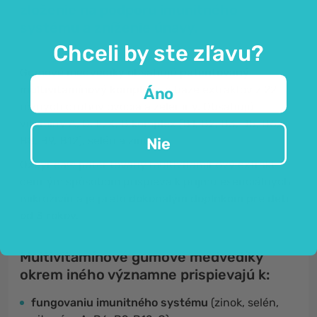
zloženie na podporu imunitného
systému a zníženie únavy.
Chceli by ste zľavu?
Gumové medvedíky obsahujú
patentovaný
multivitamínový komplex
na báze extraktov z 22
Áno
rôznych druhov ovocia a zeleniny. Obsahujú
vitamíny A, C, E, K, B komplex (B1, B2, B3, B5, B6,
B8, B9, B12), selén a zinok.
Nie
Oxxynea® patentovaný multivitamínový extrakt
cenným spôsobom prispieva k príjmu esenciálnych
mikroživín a je preto
dokonalým doplnkom pre deti
od 3 rokov.
Multivitamínové gumové medvedíky
okrem iného významne prispievajú k:
fungovaniu imunitného systému
(zinok, selén,