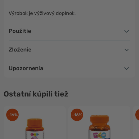
Výrobok je výživový doplnok.
Použitie
Zloženie
Upozornenia
Ostatní kúpili tiež
-16%
-16%
-