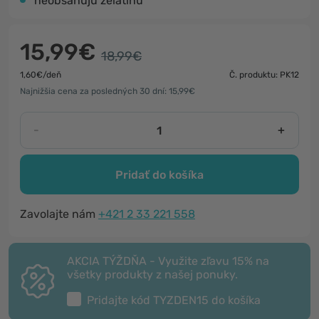
neobsahujú želatínu
15,99€
18,99€
1,60€/deň
Č. produktu: PK12
Najnižšia cena za posledných 30 dní: 15,99€
-
+
Pridať do košíka
Zavolajte nám
+421 2 33 221 558
AKCIA TÝŽDŇA - Využite zľavu 15% na
všetky produkty z našej ponuky.
Pridajte kód
TYZDEN15
do košíka