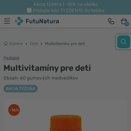
Akcia týždňa | -15% na všetko
Pridajte kód
TYZDEN15
do košíka
0
Domov
Deti
Multivitamíny pre deti
Pediakid
Multivitamíny pre deti
Obsah: 60 gumových medvedíkov
AKCIA TÝŽDŇA
-16%