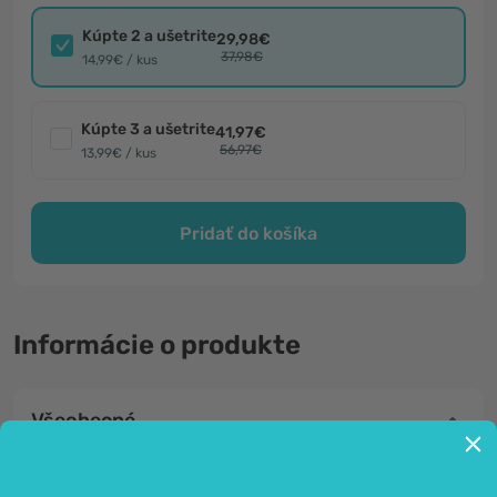
Kúpte 2 a ušetrite
29,98€
37,98€
14,99€ / kus
Kúpte 3 a ušetrite
41,97€
56,97€
13,99€ / kus
Pridať do košíka
Informácie o produkte
Všeobecné
Neuveriteľne bohaté multivitamínové