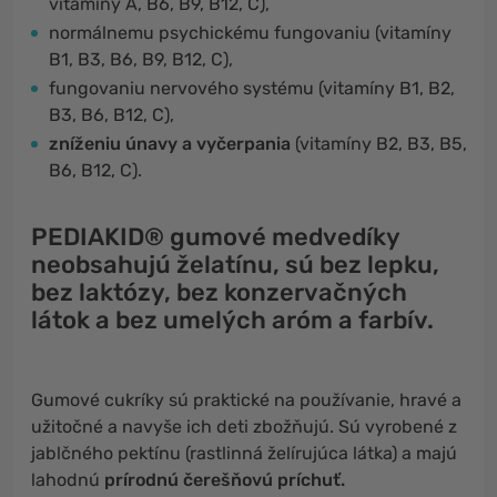
vitamíny A, B6, B9, B12, C),
normálnemu psychickému fungovaniu (vitamíny
B1, B3, B6, B9, B12, C),
fungovaniu nervového systému (vitamíny B1, B2,
B3, B6, B12, C),
zníženiu únavy a vyčerpania
(vitamíny B2, B3, B5,
B6, B12, C).
PEDIAKID® gumové medvedíky
neobsahujú želatínu, sú bez lepku,
bez laktózy, bez konzervačných
látok a bez umelých aróm a farbív.
Gumové cukríky sú praktické na používanie, hravé a
užitočné a navyše ich deti zbožňujú. Sú vyrobené z
jablčného pektínu (rastlinná želírujúca látka) a majú
lahodnú
prírodnú čerešňovú príchuť.