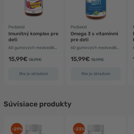
Pediakid
Pediakid
Imunitný komplex pre
Omega 3 s vitamínmi
deti
pre deti
60 gumových medvedíkov
60 gumových medvedíkov
15,99€
15,99€
18,99€
18,99€
Nie je skladom
Nie je skladom
Súvisiace produkty
-29%
-23%