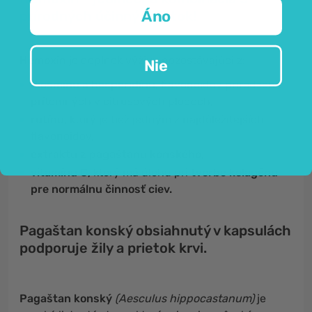
Áno
prírodných účinných látok!
Hemoxin
je doplnok výživy pozostávajúci z:
Nie
diosmínu
a
hesperidínu
, flavonoidov prirodzene
prítomných v citrusových plodoch,
rutínu
, ktorý je tiež jedným z najdôležitejších
flavonoidov,
extraktu z pagaštanu konského,
vitamínu C,
ktorý má úlohu pri
tvorbe kolagénu
pre normálnu činnosť ciev.
Pagaštan konský obsiahnutý v kapsulách
podporuje žily a prietok krvi.
Pagaštan konský
(Aesculus hippocastanum)
je