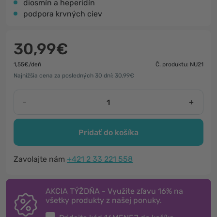
diosmín a heperidín
podpora krvných ciev
30,99€
1,55€/deň
Č. produktu: NU21
Najnižšia cena za posledných 30 dní: 30,99€
-
+
Pridať do košíka
Zavolajte nám
+421 2 33 221 558
AKCIA TÝŽDŇA - Využite zľavu 16% na
všetky produkty z našej ponuky.