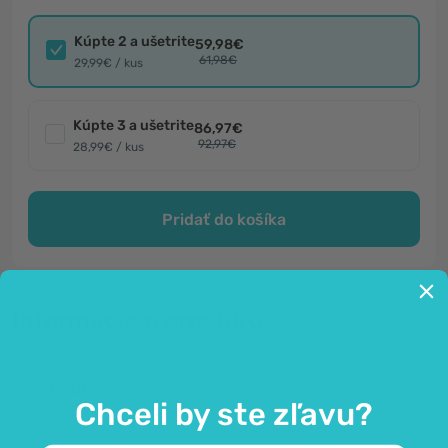
Kúpte 2 a ušetrite
59,98€
61,98€
29,99€ / kus
Kúpte 3 a ušetrite
86,97€
92,97€
28,99€ / kus
Pridať do košíka
Informácie o produkte
Všeobecné
Chceli by ste zľavu?
Hemoxin - jedinečná kombinácia 5