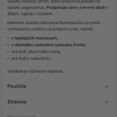
vysoký listnatý strom, ktorý priaznivo pôsobí na
ľudský organizmus.
Podporuje cievy a krvný obeh
v
žilách, najmä v nohách.
Hemoxin značky Advance Nutraceutics je preto
vynikajúcou voľbou na podporu ciev, najmä:
v teplejších mesiacoch,
v dôsledku sedavého spôsobu života,
pre ľudí, ktorí málo cvičia,
pre ľudí s nadváhou.
Výrobok je výživový doplnok.
Použitie
Zloženie