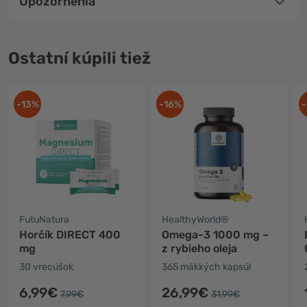
Upozornenia
Ostatní kúpili tiež
-13%
-16%
-
FutuNatura
HealthyWorld®
Horčík DIRECT 400
Omega-3 1000 mg –
mg
z rybieho oleja
30 vrecúšok
365 mäkkých kapsúl
6,99€
26,99€
7,99€
31,99€