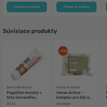
Pridať do košíka
Pridať do košíka
Súvisiace produkty
-33%
Sanct Bernhard
Purely Nutrition
Pagaštan konský +
Venax Active -
listy červeného
komplex pre žily a
viniča, krém
krvný obeh
25 ml
60 tabliet