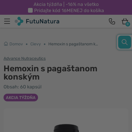
Akcia týždňa | -16% na všetko
Pridajte kód
16MENEJ
do košíka
0
Domov
Cievy
Hemoxin s pagaštanom konským
Advance Nutraceutics
Hemoxin s pagaštanom
konským
Obsah: 60 kapsúl
AKCIA TÝŽDŇA