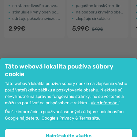
na starostlivosť o unavené nohy
pagaštan konský + rutín
stimuluje krvný obeh pokožky
na podporu krvného obehu
udržuje pokožku sviežu, hladkú a pružnú
zlepšuje cirkuláciu
2,99€
5,99€
8,99€
Táto webová lokalita používa súbory
Spoločnosť
cookie
Informácie
Táto webová lokalita používa súbory cookie na zlepšenie vášho
Pripoj sa k nám
používateľského zážitku a poskytovanie obsahu. Niektoré sú
Pomoc a objednávky
nevyhnutné na správne fungovanie stránky, iné sú voliteľné a
môžu sa používať na prispôsobenie reklám -
viac informácií
.
Ďalšie informácie o používaní osobných údajov spoločnosťou
Možnosť platby kartou. Zaručená ochrana osobných údajov
Google nájdete tu:
Google’s Privacy & Terms site
.
prostredníctvom šifrovania SSL.
Copyright © 2012 - 2026   |   Be Healthy Group d.o.o.
Mapa stránok
Používanie cookies
Nastavenia cookies
Nainštalujte všetko