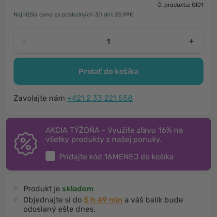
Č. produktu: GI01
Najnižšia cena za posledných 30 dní: 25,99€
-
+
Pridať do košíka
Zavolajte nám
+421 2 33 221 558
AKCIA TÝŽDŇA - Využite zľavu 16% na
všetky produkty z našej ponuky.
Pridajte kód
16MENEJ
do košíka
Produkt je
skladom
Objednajte si do
5 h 49 min
a váš balík bude
odoslaný ešte dnes.