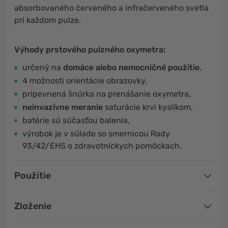
absorbovaného červeného a infračerveného svetla
pri každom pulze.
Výhody prstového pulzného oxymetra:
určený na
domáce alebo nemocničné použitie
,
4 možnosti orientácie obrazovky,
pripevnená šnúrka na prenášanie oxymetra,
neinvazívne meranie
saturácie krvi kyslíkom,
batérie sú súčasťou balenia,
výrobok je v súlade so smernicou Rady
93/42/EHS o zdravotníckych pomôckach.
Použitie
Zloženie