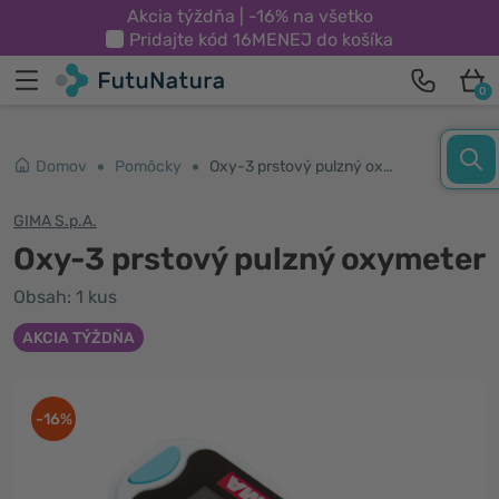
Akcia týždňa | -16% na všetko
Pridajte kód
16MENEJ
do košíka
0
Domov
Pomôcky
Oxy-3 prstový pulzný oxymeter
GIMA S.p.A.
Oxy-3 prstový pulzný oxymeter
Obsah: 1 kus
AKCIA TÝŽDŇA
-16%