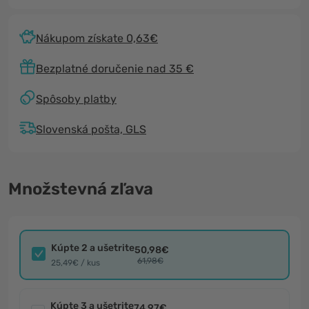
Nákupom získate 0,63€
Bezplatné doručenie nad 35 €
Spôsoby platby
Slovenská pošta, GLS
Množstevná zľava
Kúpte 2 a ušetrite
50,98€
61,98€
25,49€ / kus
Kúpte 3 a ušetrite
74,97€