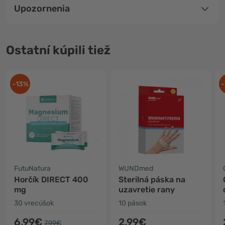
Upozornenia
Ostatní kúpili tiež
-13%
-
FutuNatura
WUNDmed
Horčík DIRECT 400
Sterilná páska na
mg
uzavretie rany
30 vrecúšok
10 pások
6,99€
2,99€
7,99€