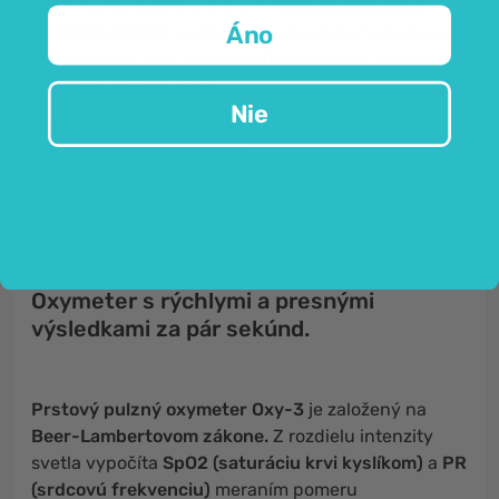
ktoré rýchlo a jednoducho meria
saturáciu krvi
Áno
kyslíkom (SpO2)
a
srdcovú frekvenciu.
Saturácia
krvi kyslíkom nám hovorí, koľko kyslíka je v našej krvi.
Meraním môžete zistiť:
Nie
či je hladina kyslíka v krvi primeraná, alebo či
potrebujete viac kyslíka,
v prípade problémov alebo chorôb (potvrdených
lekárom) môžete sledovať svoj stav v pohodlí
domova.
Oxymeter s rýchlymi a presnými
výsledkami za pár sekúnd.
Prstový pulzný oxymeter Oxy-3
je založený na
Beer-Lambertovom zákone.
Z rozdielu intenzity
svetla vypočíta
SpO2 (saturáciu krvi kyslíkom)
a
PR
(srdcovú frekvenciu)
meraním pomeru