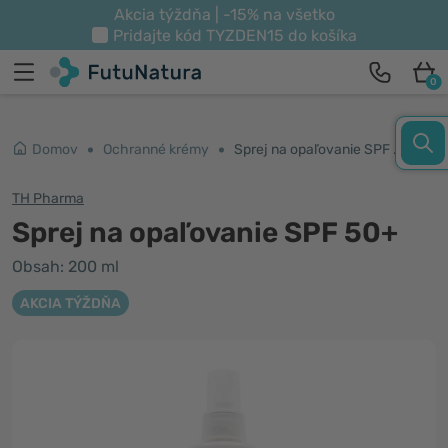
Akcia týždňa | -15% na všetko
Pridajte kód
TYZDEN15
do košíka
0
Domov
Ochranné krémy
Sprej na opaľovanie SPF 50+
TH Pharma
Sprej na opaľovanie SPF 50+
Obsah: 200 ml
AKCIA TÝŽDŇA