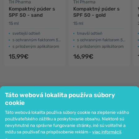
TH Pharma
TH Pharma
Kompaktný púder s
Kompaktný púder s
SPF 50 - sand
SPF 50 - gold
15 ml
15 ml
svetlejší odtieň
tmavší odtieň
s ochranným faktorom 50+
s ochranným faktorom 50+
s priloženým aplikátorom
s priloženým aplikátorom
15,99€
16,99€
Táto webová lokalita používa súbory
Spoločnosť
cookie
Informácie
Táto webová lokalita používa súbory cookie na zlepšenie vášho
Pripoj sa k nám
používateľského zážitku a poskytovanie obsahu. Niektoré sú
Pomoc a objednávky
nevyhnutné na správne fungovanie stránky, iné sú voliteľné a
môžu sa používať na prispôsobenie reklám -
viac informácií
.