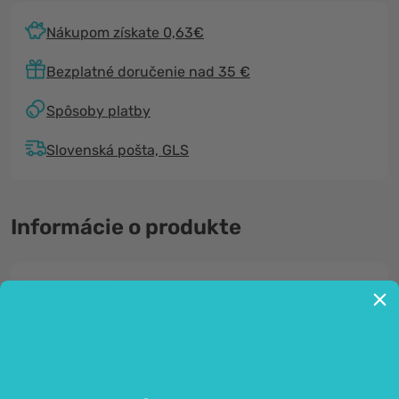
Nákupom získate 0,63€
Bezplatné doručenie nad 35 €
Spôsoby platby
Slovenská pošta, GLS
Informácie o produkte
Všeobecné
Opaľovací krém v spreji - neviditeľná a
spoľahlivá UV ochrana pre vašu pokožku!