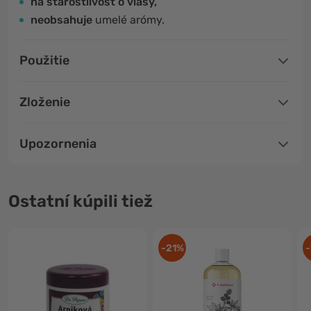
na starostlivosť o vlasy,
neobsahuje
umelé arómy.
Použitie
Zloženie
Upozornenia
Ostatní kúpili tiež
-21%
-