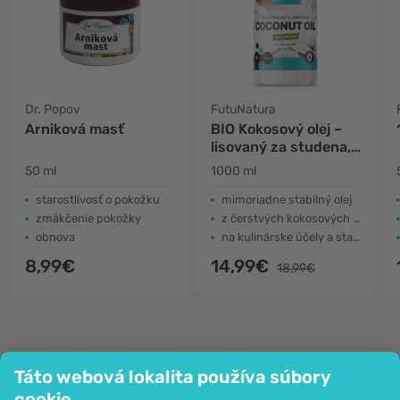
Dr. Popov
FutuNatura
Arniková masť
BIO Kokosový olej –
lisovaný za studena,
nerafinovaný
50 ml
1000 ml
starostlivosť o pokožku
mimoriadne stabilný olej
zmäkčenie pokožky
z čerstvých kokosových orechov
obnova
na kulinárske účely a starostlivosť o pokožku
8,99€
14,99€
18,99€
Táto webová lokalita používa súbory
Spoločnosť
cookie