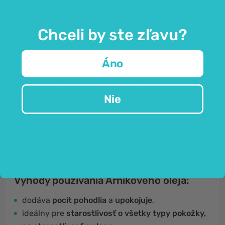
relaxácie - ideálny pre starostlivosť o
všetky typy pokožky.
Chceli by ste zľavu?
Arnikový olej
sa získava z kvetov rastliny
Arnica
montana
, ktorá je chránenou liečivou rastlinou.
Áno
Vyskytuje sa na lúkach po celom Slovinsku, no kvôli
častému zberu je v posledných rokoch čoraz
vzácnejšia.
Nie
Pre svoje vlastnosti šetrné k pokožke je arnikový olej
ideálny pre starostlivosť o všetky typy pokožky,
pretože
dodáva pocit pohodlia a upokojuje.
Olej je
možné použiť aj na
starostlivosť o vlasy.
Výhody používania Arnikového oleja:
dodáva
pocit pohodlia
a
upokojuje
,
ideálny pre
starostlivosť o všetky typy pokožky,