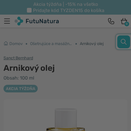
Akcia týždňa | -15% na všetko
Pridajte kód
TYZDEN15
do košíka
0
Domov
Ošetrujúce a masážne oleje
Arnikový olej
Sanct Bernhard
Arnikový olej
Obsah: 100 ml
AKCIA TÝŽDŇA